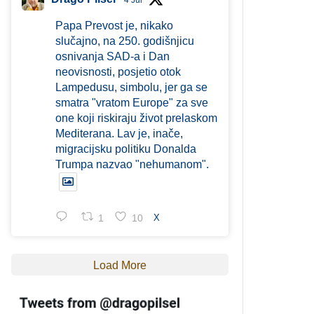
4 Jul
Papa Prevost je, nikako
slučajno, na 250. godišnjicu
osnivanja SAD-a i Dan
neovisnosti, posjetio otok
Lampedusu, simbolu, jer ga se
smatra "vratom Europe" za sve
one koji riskiraju život prelaskom
Mediterana. Lav je, inače,
migracijsku politiku Donalda
Trumpa nazvao "nehumanom".
1
10
X
Load More