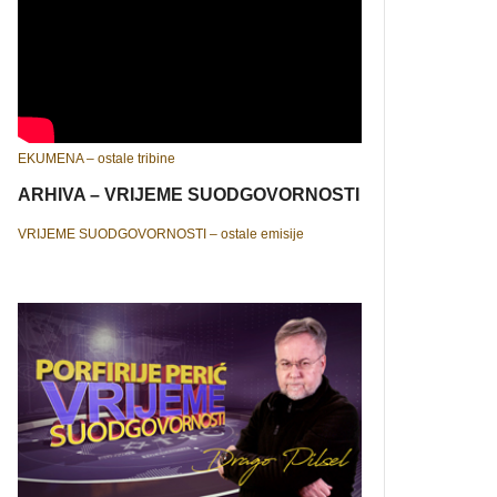
EKUMENA – ostale tribine
ARHIVA – VRIJEME SUODGOVORNOSTI
VRIJEME SUODGOVORNOSTI – ostale emisije