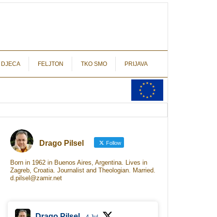
autograf.hr
novinarstvo s potpisom
 DJECA
FELJTON
TKO SMO
PRIJAVA
Drago Pilsel
Follow
Born in 1962 in Buenos Aires, Argentina. Lives in
Zagreb, Croatia. Journalist and Theologian. Married.
d.pilsel@zamir.net
Drago Pilsel