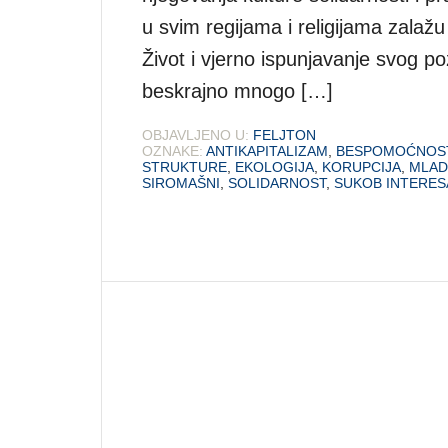
u svim regijama i religijama zalaž
Život i vjerno ispunjavanje svog p
beskrajno mnogo […]
OBJAVLJENO U:
FELJTON
OZNAKE:
ANTIKAPITALIZAM
,
BESPOMOĆNOS
STRUKTURE
,
EKOLOGIJA
,
KORUPCIJA
,
MLAD
SIROMAŠNI
,
SOLIDARNOST
,
SUKOB INTERES