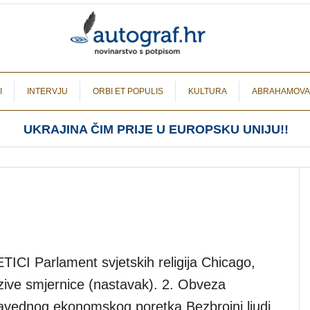
I
INTERVJU
ORBI ET POPULIS
KULTURA
ABRAHAMOVA
UKRAJINA ČIM PRIJE U EUROPSKU UNIJU!!
Parlament svjetskih religija Chicago,
pozive smjernice (nastavak). 2. Obveza
pravednog ekonomskog poretka Bezbrojni ljudi