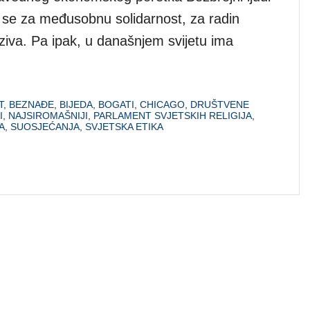
u se za međusobnu solidarnost, za radin
oziva. Pa ipak, u današnjem svijetu ima
T
,
BEZNAĐE
,
BIJEDA
,
BOGATI
,
CHICAGO
,
DRUŠTVENE
I
,
NAJSIROMAŠNIJI
,
PARLAMENT SVJETSKIH RELIGIJA
,
A
,
SUOSJEĆANJA
,
SVJETSKA ETIKA