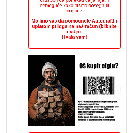
društvo i da ponekad valja htjeti i
nemoguće kako bismo dosegnuli
moguće.
Molimo vas da pomognete Autograf.hr
uplatom priloga na naš račun (kliknite
ovdje).
Hvala vam!