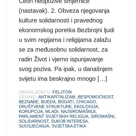
Četiri neopozive smjernice
(nastavak). 2. Obveza njegovanja
kulture solidarnosti i pravednog
ekonomskog poretka Bezbrojni ljudi
u svim regijama i religijama zalažu
se za međusobnu solidarnost, za
radin Život i vjerno ispunjavanje
svog poziva. Pa ipak, u današnjem
svijetu ima beskrajno mnogo […]
OBJAVLJENO U:
FELJTON
OZNAKE:
ANTIKAPITALIZAM
,
BESPOMOĆNOST
,
BEZNAĐE
,
BIJEDA
,
BOGATI
,
CHICAGO
,
DRUŠTVENE STRUKTURE
,
EKOLOGIJA
,
KORUPCIJA
,
MLADI
,
NAJSIROMAŠNIJI
,
PARLAMENT SVJETSKIH RELIGIJA
,
SIROMAŠNI
,
SOLIDARNOST
,
SUKOB INTERESA
,
SUOSJEĆANJA
,
SVJETSKA ETIKA