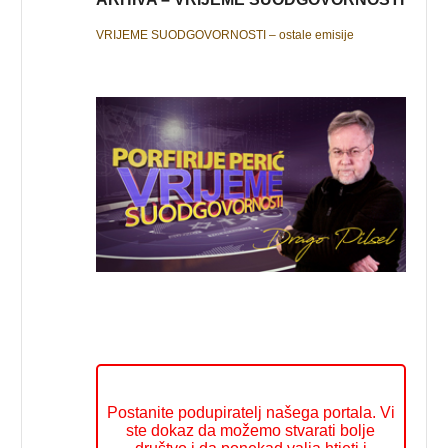
VRIJEME SUODGOVORNOSTI – ostale emisije
Postanite podupiratelj našega portala. Vi
ste dokaz da možemo stvarati bolje