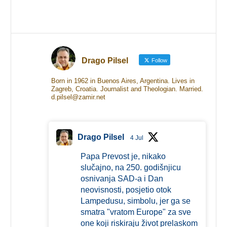
Drago Pilsel
Follow
Born in 1962 in Buenos Aires, Argentina. Lives in
Zagreb, Croatia. Journalist and Theologian. Married.
d.pilsel@zamir.net
Drago Pilsel
4 Jul
Papa Prevost je, nikako
slučajno, na 250. godišnjicu
osnivanja SAD-a i Dan
neovisnosti, posjetio otok
Lampedusu, simbolu, jer ga se
smatra "vratom Europe" za sve
one koji riskiraju život prelaskom