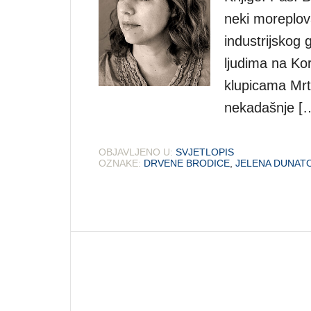
neki moreplov
industrijskog 
ljudima na Ko
klupicama Mrt
nekadašnje [
OBJAVLJENO U:
SVJETLOPIS
OZNAKE:
DRVENE BRODICE
,
JELENA DUNAT