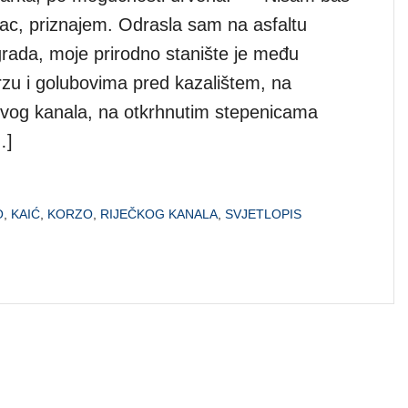
ac, priznajem. Odrasla sam na asfaltu
grada, moje prirodno stanište je među
rzu i golubovima pred kazalištem, na
vog kanala, na otkrhnutim stepenicama
…]
O
,
KAIĆ
,
KORZO
,
RIJEČKOG KANALA
,
SVJETLOPIS