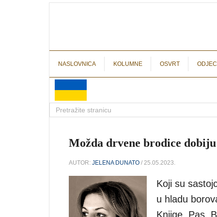
NASLOVNICA
KOLUMNE
OSVRT
ODJEC
Možda drvene brodice dobiju j
AUTOR:
JELENA DUNATO
/ 25.05.2023.
Koji su sasto
u hladu borov
Knjige. Pas. 