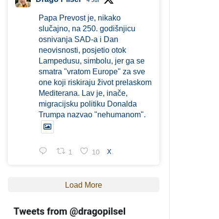
4 Jul
Papa Prevost je, nikako
slučajno, na 250. godišnjicu
osnivanja SAD-a i Dan
neovisnosti, posjetio otok
Lampedusu, simbolu, jer ga se
smatra "vratom Europe" za sve
one koji riskiraju život prelaskom
Mediterana. Lav je, inače,
migracijsku politiku Donalda
Trumpa nazvao "nehumanom".
1
10
X
Load More