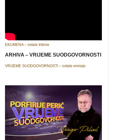
EKUMENA – ostale tribine
ARHIVA – VRIJEME SUODGOVORNOSTI
VRIJEME SUODGOVORNOSTI – ostale emisije