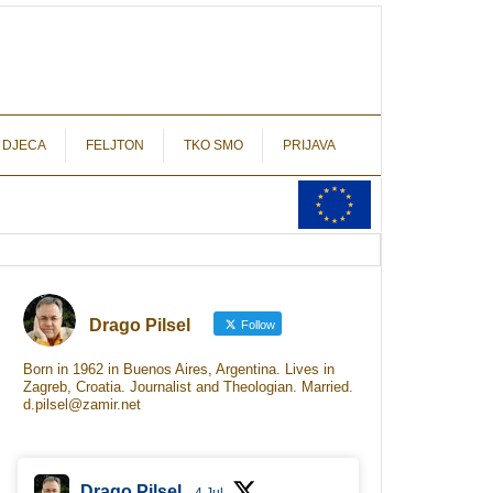
autograf.hr
novinarstvo s potpisom
 DJECA
FELJTON
TKO SMO
PRIJAVA
Drago Pilsel
Follow
Born in 1962 in Buenos Aires, Argentina. Lives in
Zagreb, Croatia. Journalist and Theologian. Married.
d.pilsel@zamir.net
Drago Pilsel