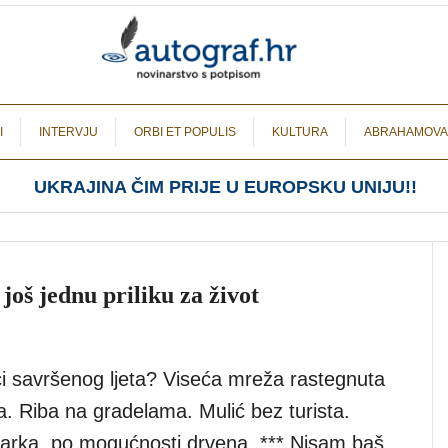
I
INTERVJU
ORBI ET POPULIS
KULTURA
ABRAHAMOVA
UKRAJINA ČIM PRIJE U EUROPSKU UNIJU!!
oš jednu priliku za život
jci savršenog ljeta? Viseća mreža rastegnuta
a. Riba na gradelama. Mulić bez turista.
Barka, po mogućnosti drvena. *** Nisam baš