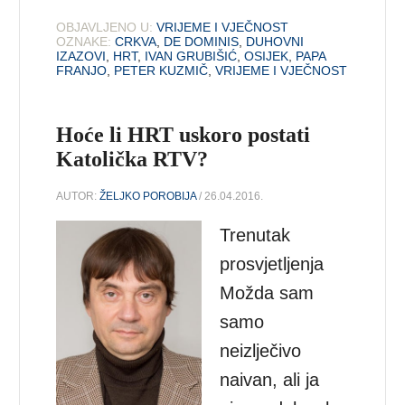
OBJAVLJENO U:
VRIJEME I VJEČNOST
OZNAKE:
CRKVA
,
DE DOMINIS
,
DUHOVNI
IZAZOVI
,
HRT
,
IVAN GRUBIŠIĆ
,
OSIJEK
,
PAPA
FRANJO
,
PETER KUZMIČ
,
VRIJEME I VJEČNOST
Hoće li HRT uskoro postati
Katolička RTV?
AUTOR:
ŽELJKO POROBIJA
/ 26.04.2016.
Trenutak
prosvjetljenja
Možda sam
samo
neizlječivo
naivan, ali ja