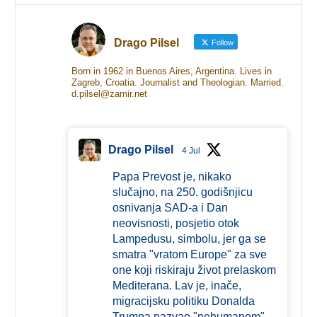
Drago Pilsel
Follow
Born in 1962 in Buenos Aires, Argentina. Lives in
Zagreb, Croatia. Journalist and Theologian. Married.
d.pilsel@zamir.net
Drago Pilsel
4 Jul
Papa Prevost je, nikako
slučajno, na 250. godišnjicu
osnivanja SAD-a i Dan
neovisnosti, posjetio otok
Lampedusu, simbolu, jer ga se
smatra "vratom Europe" za sve
one koji riskiraju život prelaskom
Mediterana. Lav je, inače,
migracijsku politiku Donalda
Trumpa nazvao "nehumanom".