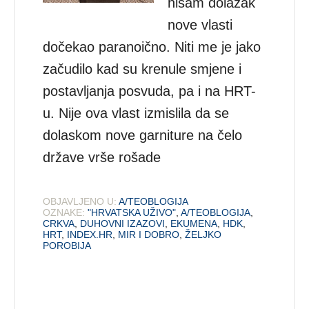
nisam dolazak
nove vlasti
dočekao paranoično. Niti me je jako
začudilo kad su krenule smjene i
postavljanja posvuda, pa i na HRT-
u. Nije ova vlast izmislila da se
dolaskom nove garniture na čelo
države vrše rošade
OBJAVLJENO U:
A/TEOBLOGIJA
OZNAKE:
"HRVATSKA UŽIVO"
,
A/TEOBLOGIJA
,
CRKVA
,
DUHOVNI IZAZOVI
,
EKUMENA
,
HDK
,
HRT
,
INDEX.HR
,
MIR I DOBRO
,
ŽELJKO
POROBIJA