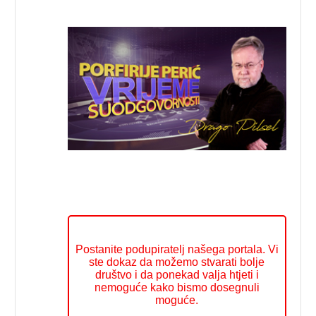
Postanite podupiratelj našega portala. Vi
ste dokaz da možemo stvarati bolje
društvo i da ponekad valja htjeti i
nemoguće kako bismo dosegnuli
moguće.