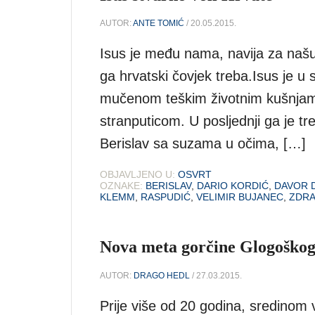
AUTOR:
ANTE TOMIĆ
/ 20.05.2015.
Isus je među nama, navija za našu 
ga hrvatski čovjek treba.Isus je u
mučenom teškim životnim kušnjama,
stranputicom. U posljednji ga je tre
Berislav sa suzama u očima, […]
OBJAVLJENO U:
OSVRT
OZNAKE:
BERISLAV
,
DARIO KORDIĆ
,
DAVOR 
KLEMM
,
RASPUDIĆ
,
VELIMIR BUJANEC
,
ZDR
Nova meta gorčine Glogoško
AUTOR:
DRAGO HEDL
/ 27.03.2015.
Prije više od 20 godina, sredinom