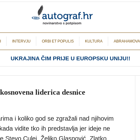
I
INTERVJU
ORBI ET POPULIS
KULTURA
ABRAHAMOVA
UKRAJINA ČIM PRIJE U EUROPSKU UNIJU!!
kosnovena liderica desnice
rima i koliko god se zgražali nad njihovim
a vidite tko ih predstavlja jer ideje ne
e Stevo Culej, Željko Glasnović, Zlatko