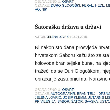
OBJAVLJENO U:
OSVRT
OZNAKE:
ĐURO GLOGOŠKI
,
FERAL
,
HEDL
,
M
VOJNIK
Šatoraška država u državi
AUTOR:
JELENA LOVRIĆ
/ 23.01.2015.
Ni nakon sto dana prosvjeda hrvatski
hrvatskom Saboru kažu što zaista 
kolovođa braniteljske bune, na sj
tražeći da se Đuri Glogoškom, nj
obraćanje zastupnicima. Naravno 
OBJAVLJENO U:
OSVRT
OZNAKE:
AUTOGRAF.HR
,
BRANITELJI
,
DRŽAV
JELENA LOVRIĆ
,
JOSIP KLEMM
,
JUTARNJI LI
PRIVILEGIJA
,
SABOR
,
ŠATOR
,
SAVSKA
,
USTA