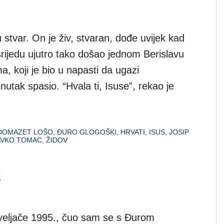
stvar. On je živ, stvaran, dođe uvijek kad
 srijedu ujutro tako došao jednom Berislavu
 koji je bio u napasti da ugazi
nutak spasio. “Hvala ti, Isuse”, rekao je
DOMAZET LOŠO
,
ĐURO GLOGOŠKI
,
HRVATI
,
ISUS
,
JOSIP
AVKO TOMAC
,
ŽIDOV
g
 veljače 1995., čuo sam se s Đurom