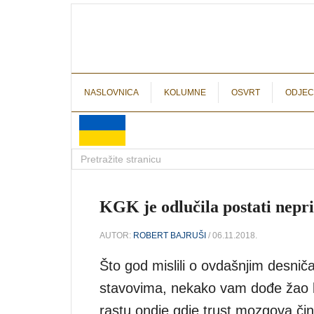
NASLOVNICA
KOLUMNE
OSVRT
ODJEC
KGK je odlučila postati nepri
AUTOR:
ROBERT BAJRUŠI
/ 06.11.2018.
Što god mislili o ovdašnjim desniča
stavovima, nekako vam dođe žao kad
rastu ondje gdje trust mozgova čin