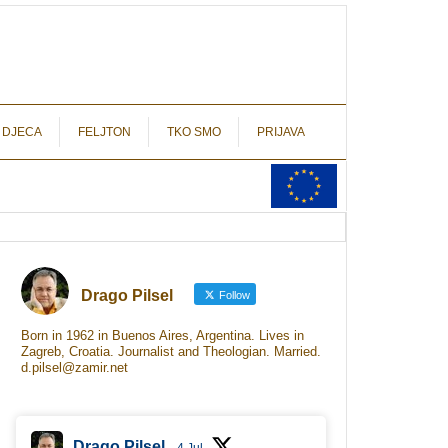
autograf.hr
novinarstvo s potpisom
 DJECA
FELJTON
TKO SMO
PRIJAVA
Drago Pilsel
Follow
Born in 1962 in Buenos Aires, Argentina. Lives in
Zagreb, Croatia. Journalist and Theologian. Married.
d.pilsel@zamir.net
Drago Pilsel