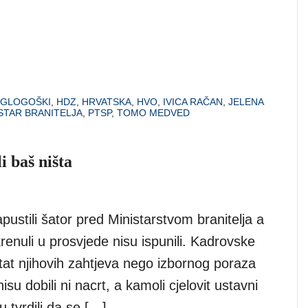
 GLOGOŠKI
,
HDZ
,
HRVATSKA
,
HVO
,
IVICA RAČAN
,
JELENA
STAR BRANITELJA
,
PTSP
,
TOMO MEDVED
i baš ništa
ustili šator pred Ministarstvom branitelja a
krenuli u prosvjede nisu ispunili. Kadrovske
tat njihovih zahtjeva nego izbornog poraza
nisu dobili ni nacrt, a kamoli cjelovit ustavni
 tvrdili da se […]