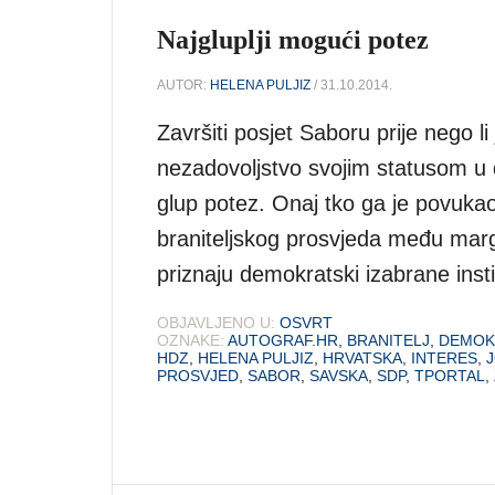
Najgluplji mogući potez
AUTOR:
HELENA PULJIZ
/ 31.10.2014.
Završiti posjet Saboru prije nego li 
nezadovoljstvo svojim statusom u dr
glup potez. Onaj tko ga je povuka
braniteljskog prosvjeda među margi
priznaju demokratski izabrane inst
OBJAVLJENO U:
OSVRT
OZNAKE:
AUTOGRAF.HR
,
BRANITELJ
,
DEMOK
HDZ
,
HELENA PULJIZ
,
HRVATSKA
,
INTERES
,
PROSVJED
,
SABOR
,
SAVSKA
,
SDP
,
TPORTAL
,