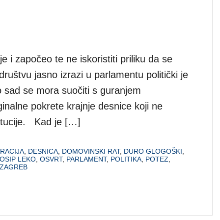
je i započeo te ne iskoristiti priliku da se
uštvu jasno izrazi u parlamentu politički je
o sad se mora suočiti s guranjem
nalne pokrete krajnje desnice koji ne
itucije. Kad je […]
RACIJA
,
DESNICA
,
DOMOVINSKI RAT
,
ĐURO GLOGOŠKI
,
JOSIP LEKO
,
OSVRT
,
PARLAMENT
,
POLITIKA
,
POTEZ
,
ZAGREB