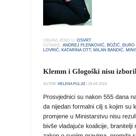
OBJAVLJENO U:
OSVRT
OZNAKE:
ANDREJ PLENKOVIĆ
,
BOŽIĆ
,
ĐURO
LOVRIĆ
,
KATARINA OTT
,
MILAN BANDIĆ
,
MINI
Klemm i Glogoški nisu izboril
AUTOR:
HELENA PULJIZ
/ 29.04.2016.
Prosvjednici su nakon 555 dana nap
da nijedan formalni cilj s kojim su 
promjene u Ministarstvu nisu rezul
bivše vladajuće koalicije, branitelji 
zakon o svojim pravima, premda su