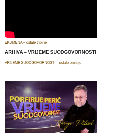
EKUMENA – ostale tribine
ARHIVA – VRIJEME SUODGOVORNOSTI
VRIJEME SUODGOVORNOSTI – ostale emisije