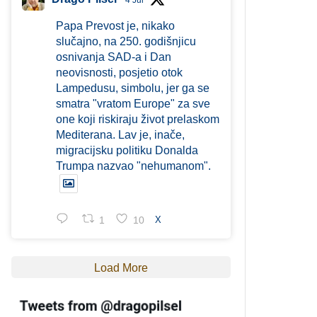
4 Jul
Papa Prevost je, nikako
slučajno, na 250. godišnjicu
osnivanja SAD-a i Dan
neovisnosti, posjetio otok
Lampedusu, simbolu, jer ga se
smatra "vratom Europe" za sve
one koji riskiraju život prelaskom
Mediterana. Lav je, inače,
migracijsku politiku Donalda
Trumpa nazvao "nehumanom".
1
10
X
Load More