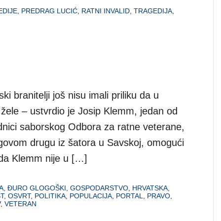
EDIJE
,
PREDRAG LUCIĆ
,
RATNI INVALID
,
TRAGEDIJA
,
 branitelji još nisu imali priliku da u
žele – ustvrdio je Josip Klemm, jedan od
ednici saborskog Odbora za ratne veterane,
egovom drugu iz šatora u Savskoj, omogući
da Klemm nije u […]
A
,
ĐURO GLOGOŠKI
,
GOSPODARSTVO
,
HRVATSKA
,
ST
,
OSVRT
,
POLITIKA
,
POPULACIJA
,
PORTAL
,
PRAVO
,
V
,
VETERAN