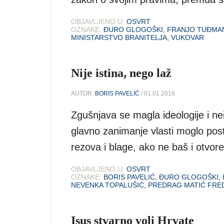
OBJAVLJENO U:
OSVRT
OZNAKE:
ĐURO GLOGOŠKI
,
FRANJO TUĐMA
MINISTARSTVO BRANITELJA
,
VUKOVAR
Nije istina, nego laž
AUTOR:
BORIS PAVELIĆ
/ 01.01.2016.
Zgušnjava se magla ideologije i ne
glavno zanimanje vlasti moglo pos
rezova i blage, ako ne baš i otvoren
OBJAVLJENO U:
OSVRT
OZNAKE:
BORIS PAVELIĆ
,
ĐURO GLOGOŠKI
,
NEVENKA TOPALUŠIĆ
,
PREDRAG MATIĆ FRE
Isus stvarno voli Hrvate