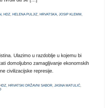
N
,
HDZ
,
HELENA PULJIZ
,
HRVATSKA
,
JOSIP KLEMM
,
istina. Ulazimo u razdoblje u kojemu bi
tati domoljubno zamagljivanje ekonomskih
e civilizacijske represije.
HDZ
,
HRVATSKI DRŽAVNI SABOR
,
JASNA MATULIĆ
,
D