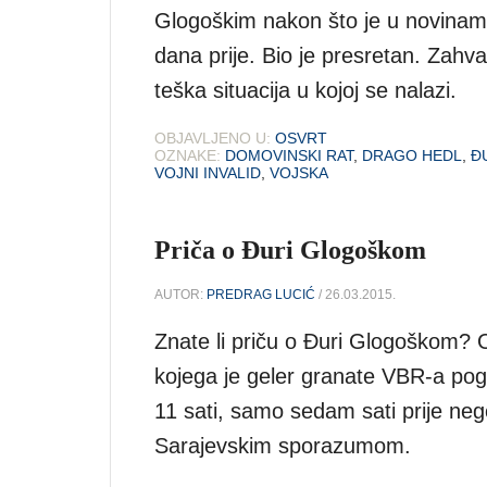
Glogoškim nakon što je u novinama 
dana prije. Bio je presretan. Zahva
teška situacija u kojoj se nalazi.
OBJAVLJENO U:
OSVRT
OZNAKE:
DOMOVINSKI RAT
,
DRAGO HEDL
,
Đ
VOJNI INVALID
,
VOJSKA
Priča o Đuri Glogoškom
AUTOR:
PREDRAG LUCIĆ
/ 26.03.2015.
Znate li priču o Đuri Glogoškom? 
kojega je geler granate VBR-a pogo
11 sati, samo sedam sati prije nego
Sarajevskim sporazumom.