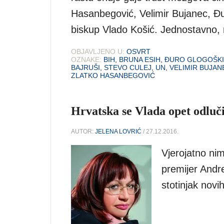
Hasanbegović, Velimir Bujanec, Đu
biskup Vlado Košić. Jednostavno,
OBJAVLJENO U:
OSVRT
OZNAKE:
BIH
,
BRUNA ESIH
,
ĐURO GLOGOŠKI
BAJRUŠI
,
STEVO CULEJ
,
UN
,
VELIMIR BUJAN
ZLATKO HASANBEGOVIĆ
Hrvatska se Vlada opet odluči
AUTOR:
JELENA LOVRIĆ
/ 27.12.2016.
Vjerojatno ni
premijer Andre
stotinjak novi