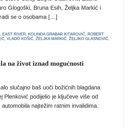
ro Glogoški, Bruna Esih, Željka Markić i
 radi se o osobama […]
,
EAST RIVER
,
KOLINDA GRABAR KITAROVIĆ
,
ROBERT
EC
,
VLADO KOŠIĆ
,
ŽELJKA MARKIĆ
,
ŽELJKO GLASNOVIĆ
,
la na život iznad mogućnosti
malo slučajno baš uoči božićnih blagdana
j Plenković podijelio je ključeve više od
h automobila najtežim ratnim invalidima.