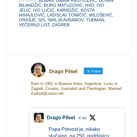
OZNAKE:
BOBAN
,
DAMIR KRSTIČEVIĆ
,
DUŠAN
BILANDŽIĆ
,
ĐURO MATUZOVIĆ
,
HVO
,
IVO
JELIĆ
,
IVO LUCIĆ
,
KARADŽIĆ
,
KOSTA
MIHAJLOVIĆ
,
LADISLAV TOMIČIĆ
,
MILOŠEVIĆ
,
ORAŠJE
,
SIS
,
SMILJA AVRAMOV
,
TUĐMAN
,
VEČERNJI LIST
,
ZAGREB
Drago Pilsel
Follow
Born in 1962 in Buenos Aires, Argentina. Lives in
Zagreb, Croatia. Journalist and Theologian. Married.
d.pilsel@zamir.net
Drago Pilsel
4 Jul
Papa Prevost je, nikako
slučajno, na 250. godišnjicu