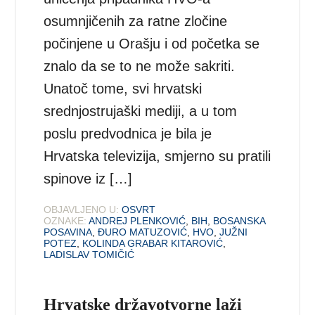
osumnjičenih za ratne zločine
počinjene u Orašju i od početka se
znalo da se to ne može sakriti.
Unatoč tome, svi hrvatski
srednjostrujaški mediji, a u tom
poslu predvodnica je bila je
Hrvatska televizija, smjerno su pratili
spinove iz […]
OBJAVLJENO U:
OSVRT
OZNAKE:
ANDREJ PLENKOVIĆ
,
BIH
,
BOSANSKA
POSAVINA
,
ĐURO MATUZOVIĆ
,
HVO
,
JUŽNI
POTEZ
,
KOLINDA GRABAR KITAROVIĆ
,
LADISLAV TOMIČIĆ
Hrvatske državotvorne laži