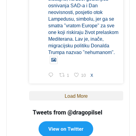
osnivanja SAD-a i Dan
neovisnosti, posjetio otok
Lampedusu, simbolu, jer ga se
smatra "vratom Europe" za sve
one koji riskiraju život prelaskom
Mediterana. Lav je, inače,
migracijsku politiku Donalda
Trumpa nazvao "nehumanom".
1
10
X
Load More