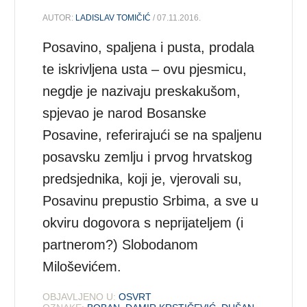
AUTOR:
LADISLAV TOMIČIĆ
/ 07.11.2016.
Posavino, spaljena i pusta, prodala
te iskrivljena usta – ovu pjesmicu,
negdje je nazivaju preskakušom,
spjevao je narod Bosanske
Posavine, referirajući se na spaljenu
posavsku zemlju i prvog hrvatskog
predsjednika, koji je, vjerovali su,
Posavinu prepustio Srbima, a sve u
okviru dogovora s neprijateljem (i
partnerom?) Slobodanom
Miloševićem.
OBJAVLJENO U:
OSVRT