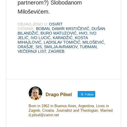
partnerom?) Slobodanom
Miloševićem.
OBJAVLJENO U:
OSVRT
OZNAKE:
BOBAN
,
DAMIR KRSTIČEVIĆ
,
DUŠAN
BILANDŽIĆ
,
ĐURO MATUZOVIĆ
,
HVO
,
IVO
JELIĆ
,
IVO LUCIĆ
,
KARADŽIĆ
,
KOSTA
MIHAJLOVIĆ
,
LADISLAV TOMIČIĆ
,
MILOŠEVIĆ
,
ORAŠJE
,
SIS
,
SMILJA AVRAMOV
,
TUĐMAN
,
VEČERNJI LIST
,
ZAGREB
Drago Pilsel
Follow
Born in 1962 in Buenos Aires, Argentina. Lives in
Zagreb, Croatia. Journalist and Theologian. Married.
d.pilsel@zamir.net