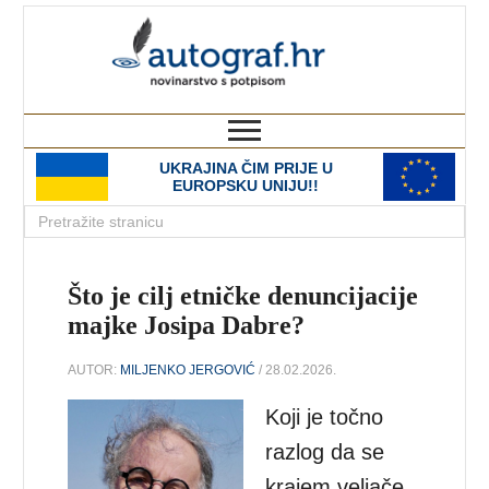
autograf.hr
novinarstvo s potpisom
UKRAJINA ČIM PRIJE U
EUROPSKU UNIJU!!
Što je cilj etničke denuncijacije
majke Josipa Dabre?
AUTOR:
MILJENKO JERGOVIĆ
/ 28.02.2026.
Koji je točno
razlog da se
krajem veljače