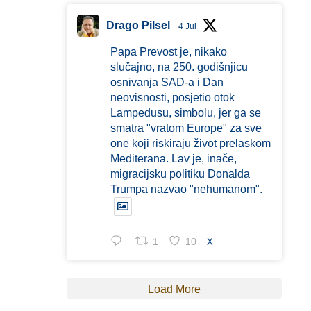
Drago Pilsel
4 Jul
Papa Prevost je, nikako
slučajno, na 250. godišnjicu
osnivanja SAD-a i Dan
neovisnosti, posjetio otok
Lampedusu, simbolu, jer ga se
smatra "vratom Europe" za sve
one koji riskiraju život prelaskom
Mediterana. Lav je, inače,
migracijsku politiku Donalda
Trumpa nazvao "nehumanom".
1
10
X
Load More