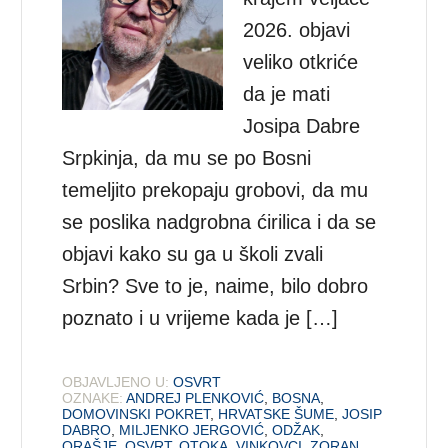
2026. objavi
veliko otkriće
da je mati
Josipa Dabre
Srpkinja, da mu se po Bosni
temeljito prekopaju grobovi, da mu
se poslika nadgrobna ćirilica i da se
objavi kako su ga u školi zvali
Srbin? Sve to je, naime, bilo dobro
poznato i u vrijeme kada je […]
OBJAVLJENO U:
OSVRT
OZNAKE:
ANDREJ PLENKOVIĆ
,
BOSNA
,
DOMOVINSKI POKRET
,
HRVATSKE ŠUME
,
JOSIP
DABRO
,
MILJENKO JERGOVIĆ
,
ODŽAK
,
ORAŠJE
,
OSVRT
,
OTOKA
,
VINKOVCI
,
ZORAN