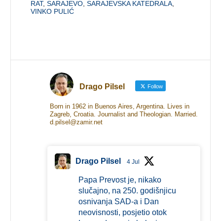
RAT
,
SARAJEVO
,
SARAJEVSKA KATEDRALA
,
VINKO PULIĆ
Drago Pilsel
Follow
Born in 1962 in Buenos Aires, Argentina. Lives in
Zagreb, Croatia. Journalist and Theologian. Married.
d.pilsel@zamir.net
Drago Pilsel
4 Jul
Papa Prevost je, nikako
slučajno, na 250. godišnjicu
osnivanja SAD-a i Dan
neovisnosti, posjetio otok