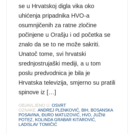
se u Hrvatskoj digla vika oko
uhićenja pripadnika HVO-a
osumnjičenih za ratne zločine
počinjene u Orašju i od početka se
znalo da se to ne može sakriti.
Unatoč tome, svi hrvatski
srednjostrujaški mediji, a u tom
poslu predvodnica je bila je
Hrvatska televizija, smjerno su pratili
spinove iz […]
OBJAVLJENO U:
OSVRT
OZNAKE:
ANDREJ PLENKOVIĆ
,
BIH
,
BOSANSKA
POSAVINA
,
ĐURO MATUZOVIĆ
,
HVO
,
JUŽNI
POTEZ
,
KOLINDA GRABAR KITAROVIĆ
,
LADISLAV TOMIČIĆ