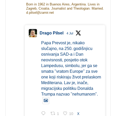
Born in 1962 in Buenos Aires, Argentina. Lives in
Zagreb, Croatia. Journalist and Theologian. Married.
d.pilsel@zamir.net
Drago Pilsel
4 Jul
Papa Prevost je, nikako
slučajno, na 250. godišnjicu
osnivanja SAD-a i Dan
neovisnosti, posjetio otok
Lampedusu, simbolu, jer ga se
smatra "vratom Europe" za sve
one koji riskiraju život prelaskom
Mediterana. Lav je, inače,
migracijsku politiku Donalda
Trumpa nazvao "nehumanom".
1
10
X