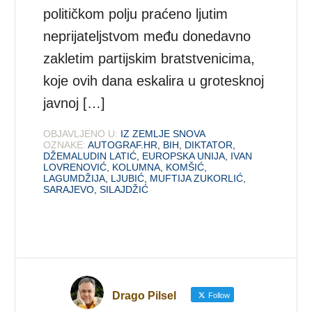
političkom polju praćeno ljutim
neprijateljstvom među donedavno
zakletim partijskim bratstvenicima,
koje ovih dana eskalira u grotesknoj
javnoj […]
OBJAVLJENO U:
IZ ZEMLJE SNOVA
OZNAKE:
AUTOGRAF.HR
,
BIH
,
DIKTATOR
,
DŽEMALUDIN LATIĆ
,
EUROPSKA UNIJA
,
IVAN
LOVRENOVIĆ
,
KOLUMNA
,
KOMŠIĆ
,
LAGUMDŽIJA
,
LJUBIĆ
,
MUFTIJA ZUKORLIĆ
,
SARAJEVO
,
SILAJDŽIĆ
Drago Pilsel
Follow