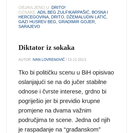
OBJAVLJENO U:
DRITO!
OZNAKE:
ADIL BEG ZULFIKARPAŠIĆ
,
BOSNA I
HERCEGOVINA
,
DRITO
,
DŽEMALUDIN LATIĆ
,
GAZI HUSREV BEG
,
GRADIMIR GOJER
,
SARAJEVO
Diktator iz sokaka
AUTOR:
IVAN LOVRENOVIĆ
/ 15.12.2013.
Tko bi političku scenu u BiH opisivao
oslanjajući se na do jučer stabilne
odnose i čvrste interese, grdno bi
pogriješio jer bi previdio krupne
promjene na dvama važnim
područjima te scene. Jedna od njih
je raspadanje na “građanskom”