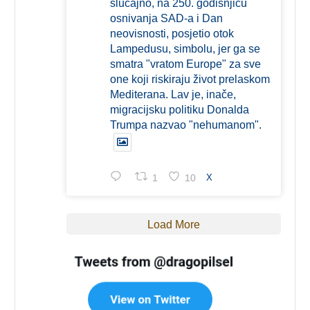
slučajno, na 250. godišnjicu
osnivanja SAD-a i Dan
neovisnosti, posjetio otok
Lampedusu, simbolu, jer ga se
smatra "vratom Europe" za sve
one koji riskiraju život prelaskom
Mediterana. Lav je, inače,
migracijsku politiku Donalda
Trumpa nazvao "nehumanom".
1
10
X
Load More