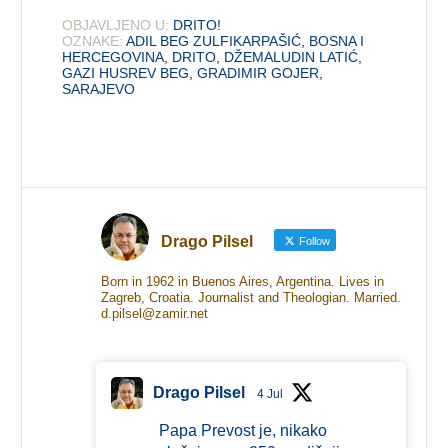
OBJAVLJENO U:
DRITO!
OZNAKE:
ADIL BEG ZULFIKARPAŠIĆ
,
BOSNA I
HERCEGOVINA
,
DRITO
,
DŽEMALUDIN LATIĆ
,
GAZI HUSREV BEG
,
GRADIMIR GOJER
,
SARAJEVO
Drago Pilsel
Follow
Born in 1962 in Buenos Aires, Argentina. Lives in
Zagreb, Croatia. Journalist and Theologian. Married.
d.pilsel@zamir.net
Drago Pilsel
4 Jul
Papa Prevost je, nikako