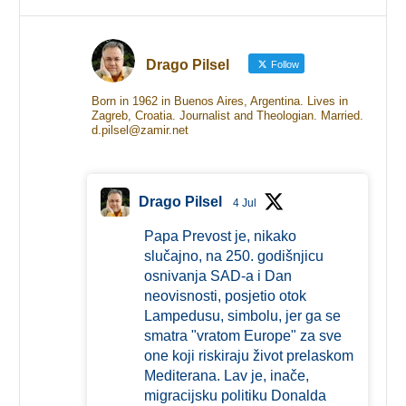
Drago Pilsel
Follow
Born in 1962 in Buenos Aires, Argentina. Lives in
Zagreb, Croatia. Journalist and Theologian. Married.
d.pilsel@zamir.net
Drago Pilsel
4 Jul
Papa Prevost je, nikako
slučajno, na 250. godišnjicu
osnivanja SAD-a i Dan
neovisnosti, posjetio otok
Lampedusu, simbolu, jer ga se
smatra "vratom Europe" za sve
one koji riskiraju život prelaskom
Mediterana. Lav je, inače,
migracijsku politiku Donalda