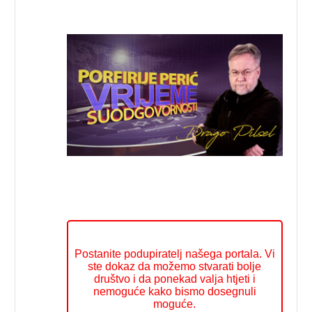
Postanite podupiratelj našega portala. Vi
ste dokaz da možemo stvarati bolje
društvo i da ponekad valja htjeti i
nemoguće kako bismo dosegnuli
moguće.