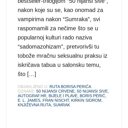
bestseler-trilogijom “50 nijansi sive”,
nakon koje su se, kao onomad za
vampirima nakon “Sumraka”, svi
raspomamili za nečime što se u
popularnoj kulturi rado naziva
“sadomazohizam”, pretvorivši tu
tobože mračnu seksualnu praksu iz
iskričava tabua u salonsku temu,
što […]
OBJAVLJENO U:
RUTA BORISA PERIĆA
OZNAKE:
50 NIJANSI CRVENE
,
50 NIJANSI SIVE
,
AUTOGRAF.HR
,
BIJELE I PLAVE
,
BORIS PERIĆ
,
E. L. JAMES
,
FRAN NISCHT
,
KIRKIN SIDROM
,
KNJIŽEVNA RUTA
,
SUMRAK