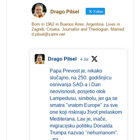
Drago Pilsel
Follow
Born in 1962 in Buenos Aires, Argentina. Lives in
Zagreb, Croatia. Journalist and Theologian. Married.
d.pilsel@zamir.net
Drago Pilsel
4 Jul
Papa Prevost je, nikako
slučajno, na 250. godišnjicu
osnivanja SAD-a i Dan
neovisnosti, posjetio otok
Lampedusu, simbolu, jer ga se
smatra "vratom Europe" za sve
one koji riskiraju život prelaskom
Mediterana. Lav je, inače,
migracijsku politiku Donalda
Trumpa nazvao "nehumanom".