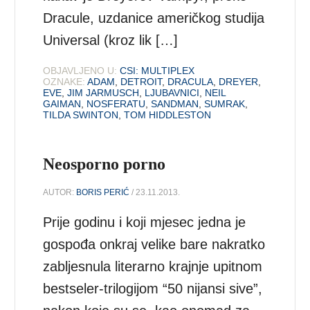
Dracule, uzdanice američkog studija
Universal (kroz lik […]
OBJAVLJENO U:
CSI: MULTIPLEX
OZNAKE:
ADAM
,
DETROIT
,
DRACULA
,
DREYER
,
EVE
,
JIM JARMUSCH
,
LJUBAVNICI
,
NEIL
GAIMAN
,
NOSFERATU
,
SANDMAN
,
SUMRAK
,
TILDA SWINTON
,
TOM HIDDLESTON
Neosporno porno
AUTOR:
BORIS PERIĆ
/ 23.11.2013.
Prije godinu i koji mjesec jedna je
gospođa onkraj velike bare nakratko
zabljesnula literarno krajnje upitnom
bestseler-trilogijom “50 nijansi sive”,