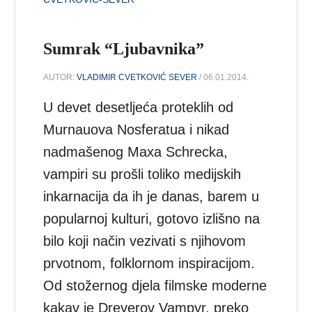
Sumrak “Ljubavnika”
AUTOR:
VLADIMIR CVETKOVIĆ SEVER
/ 06.01.2014.
U devet desetljeća proteklih od
Murnauova Nosferatua i nikad
nadmašenog Maxa Schrecka,
vampiri su prošli toliko medijskih
inkarnacija da ih je danas, barem u
popularnoj kulturi, gotovo izlišno na
bilo koji način vezivati s njihovom
prvotnom, folklornom inspiracijom.
Od stožernog djela filmske moderne
kakav je Dreyerov Vampyr, preko