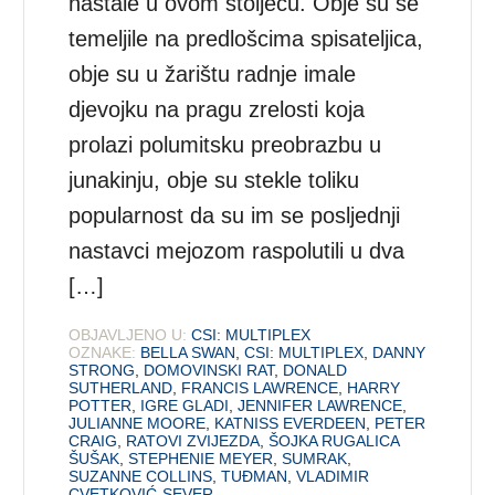
nastale u ovom stoljeću. Obje su se
temeljile na predlošcima spisateljica,
obje su u žarištu radnje imale
djevojku na pragu zrelosti koja
prolazi polumitsku preobrazbu u
junakinju, obje su stekle toliku
popularnost da su im se posljednji
nastavci mejozom raspolutili u dva
[…]
OBJAVLJENO U:
CSI: MULTIPLEX
OZNAKE:
BELLA SWAN
,
CSI: MULTIPLEX
,
DANNY
STRONG
,
DOMOVINSKI RAT
,
DONALD
SUTHERLAND
,
FRANCIS LAWRENCE
,
HARRY
POTTER
,
IGRE GLADI
,
JENNIFER LAWRENCE
,
JULIANNE MOORE
,
KATNISS EVERDEEN
,
PETER
CRAIG
,
RATOVI ZVIJEZDA
,
ŠOJKA RUGALICA
ŠUŠAK
,
STEPHENIE MEYER
,
SUMRAK
,
SUZANNE COLLINS
,
TUĐMAN
,
VLADIMIR
CVETKOVIĆ-SEVER