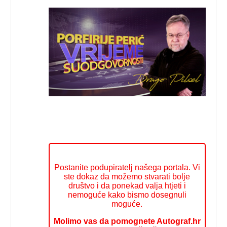
Postanite podupiratelj našega portala. Vi
ste dokaz da možemo stvarati bolje
društvo i da ponekad valja htjeti i
nemoguće kako bismo dosegnuli
moguće.
Molimo vas da pomognete Autograf.hr