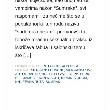
nakon koje su se, kao onomad za
vampirima nakon “Sumraka”, svi
raspomamili za nečime što se u
popularnoj kulturi rado naziva
“sadomazohizam”, pretvorivši tu
tobože mračnu seksualnu praksu iz
iskričava tabua u salonsku temu,
što […]
OBJAVLJENO U:
RUTA BORISA PERIĆA
OZNAKE:
50 NIJANSI CRVENE
,
50 NIJANSI SIVE
,
AUTOGRAF.HR
,
BIJELE I PLAVE
,
BORIS PERIĆ
,
E. L. JAMES
,
FRAN NISCHT
,
KIRKIN SIDROM
,
KNJIŽEVNA RUTA
,
SUMRAK