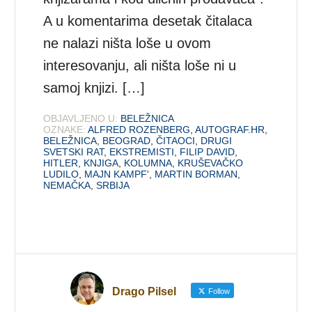
A u komentarima desetak čitalaca
ne nalazi ništa loše u ovom
interesovanju, ali ništa loše ni u
samoj knjizi. […]
OBJAVLJENO U:
BELEŽNICA
OZNAKE:
ALFRED ROZENBERG
,
AUTOGRAF.HR
,
BELEŽNICA
,
BEOGRAD
,
ČITAOCI
,
DRUGI
SVETSKI RAT
,
EKSTREMISTI
,
FILIP DAVID
,
HITLER
,
KNJIGA
,
KOLUMNA
,
KRUŠEVAČKO
LUDILO
,
MAJN KAMPF'
,
MARTIN BORMAN
,
NEMAČKA
,
SRBIJA
Drago Pilsel
Follow