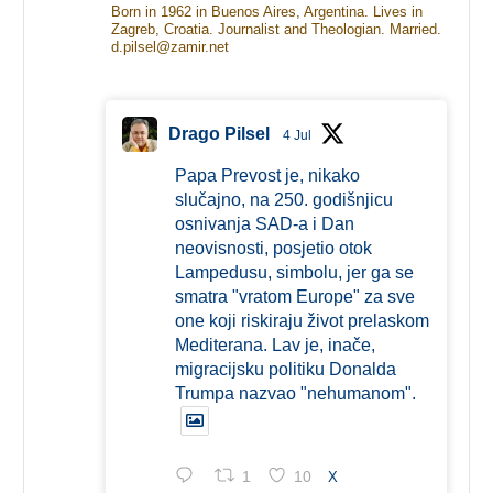
Born in 1962 in Buenos Aires, Argentina. Lives in
Zagreb, Croatia. Journalist and Theologian. Married.
d.pilsel@zamir.net
Drago Pilsel
4 Jul
Papa Prevost je, nikako
slučajno, na 250. godišnjicu
osnivanja SAD-a i Dan
neovisnosti, posjetio otok
Lampedusu, simbolu, jer ga se
smatra "vratom Europe" za sve
one koji riskiraju život prelaskom
Mediterana. Lav je, inače,
migracijsku politiku Donalda
Trumpa nazvao "nehumanom".
1
10
X