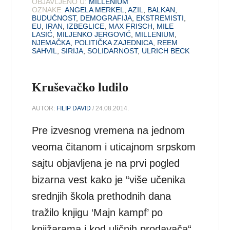
OBJAVLJENO U:
MILLENIUM
OZNAKE:
ANGELA MERKEL
,
AZIL
,
BALKAN
,
BUDUĆNOST
,
DEMOGRAFIJA
,
EKSTREMISTI
,
EU
,
IRAN
,
IZBEGLICE
,
MAX FRISCH
,
MILE
LASIĆ
,
MILJENKO JERGOVIĆ
,
MILLENIUM
,
NJEMAČKA
,
POLITIČKA ZAJEDNICA
,
REEM
SAHVIL
,
SIRIJA
,
SOLIDARNOST
,
ULRICH BECK
Kruševačko ludilo
AUTOR:
FILIP DAVID
/ 24.08.2014.
Pre izvesnog vremena na jednom
veoma čitanom i uticajnom srpskom
sajtu objavljena je na prvi pogled
bizarna vest kako je “više učenika
srednjih škola prethodnih dana
tražilo knjigu ‘Majn kampf’ po
knjižarama i kod uličnih prodavača“.