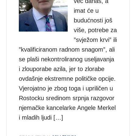
već danas, a
imat će u
budućnosti još
više, potrebe za
”svježom krvi” ili
”kvalificiranom radnom snagom”, ali
se plaši nekontroliranog useljavanja
i zlouporabe azila, jer to zlorabe
ovdašnje ekstremne političke opcije.
Vjerojatno je zbog toga i upriličen u
Rostocku sredinom srpnja razgovor
njemačke kancelarke Angele Merkel
i mladih ljudi […]