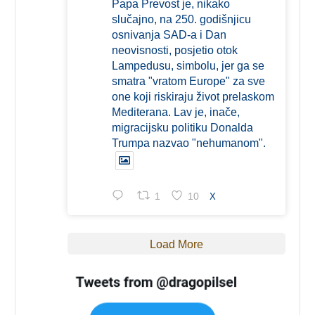
Papa Prevost je, nikako
slučajno, na 250. godišnjicu
osnivanja SAD-a i Dan
neovisnosti, posjetio otok
Lampedusu, simbolu, jer ga se
smatra "vratom Europe" za sve
one koji riskiraju život prelaskom
Mediterana. Lav je, inače,
migracijsku politiku Donalda
Trumpa nazvao "nehumanom".
1
10
X
Load More