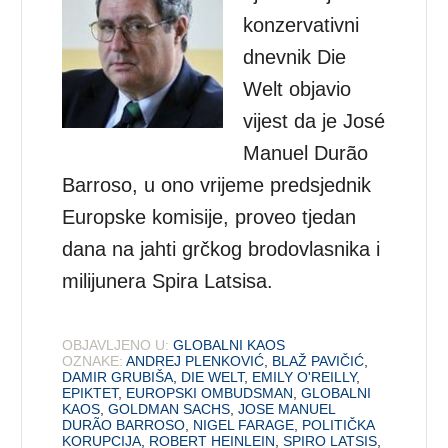
konzervativni
dnevnik Die
Welt objavio
vijest da je José
Manuel Durão
Barroso, u ono vrijeme predsjednik
Europske komisije, proveo tjedan
dana na jahti grčkog brodovlasnika i
milijunera Spira Latsisa.
OBJAVLJENO U:
GLOBALNI KAOS
OZNAKE:
ANDREJ PLENKOVIĆ
,
BLAŽ PAVIČIĆ
,
DAMIR GRUBIŠA
,
DIE WELT
,
EMILY O'REILLY
,
EPIKTET
,
EUROPSKI OMBUDSMAN
,
GLOBALNI
KAOS
,
GOLDMAN SACHS
,
JOSE MANUEL
DURÃO BARROSO
,
NIGEL FARAGE
,
POLITIČKA
KORUPCIJA
,
ROBERT HEINLEIN
,
SPIRO LATSIS
,