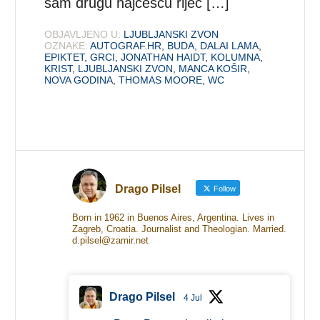
sam drugu najčešću riječ […]
OBJAVLJENO U:
LJUBLJANSKI ZVON
OZNAKE:
AUTOGRAF.HR
,
BUDA
,
DALAI LAMA
,
EPIKTET
,
GRCI
,
JONATHAN HAIDT
,
KOLUMNA
,
KRIST
,
LJUBLJANSKI ZVON
,
MANCA KOŠIR
,
NOVA GODINA
,
THOMAS MOORE
,
WC
Drago Pilsel
Follow
Born in 1962 in Buenos Aires, Argentina. Lives in
Zagreb, Croatia. Journalist and Theologian. Married.
d.pilsel@zamir.net
Drago Pilsel
4 Jul