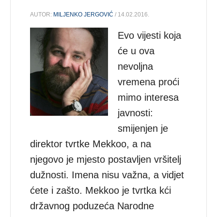
AUTOR:
MILJENKO JERGOVIĆ
/ 14.02.2016.
Evo vijesti koja
će u ova
nevoljna
vremena proći
mimo interesa
javnosti:
smijenjen je
direktor tvrtke Mekkoo, a na
njegovo je mjesto postavljen vršitelj
dužnosti. Imena nisu važna, a vidjet
ćete i zašto. Mekkoo je tvrtka kći
državnog poduzeća Narodne