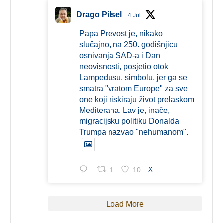
Drago Pilsel
4 Jul
Papa Prevost je, nikako
slučajno, na 250. godišnjicu
osnivanja SAD-a i Dan
neovisnosti, posjetio otok
Lampedusu, simbolu, jer ga se
smatra "vratom Europe" za sve
one koji riskiraju život prelaskom
Mediterana. Lav je, inače,
migracijsku politiku Donalda
Trumpa nazvao "nehumanom".
1
10
X
Load More