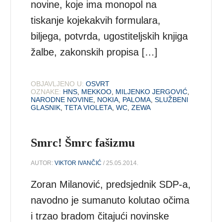
novine, koje ima monopol na
tiskanje kojekakvih formulara,
biljega, potvrda, ugostiteljskih knjiga
žalbe, zakonskih propisa […]
OBJAVLJENO U:
OSVRT
OZNAKE:
HNS
,
MEKKOO
,
MILJENKO JERGOVIĆ
,
NARODNE NOVINE
,
NOKIA
,
PALOMA
,
SLUŽBENI
GLASNIK
,
TETA VIOLETA
,
WC
,
ZEWA
Smrc! Šmrc fašizmu
AUTOR:
VIKTOR IVANČIĆ
/ 25.05.2014.
Zoran Milanović, predsjednik SDP-a,
navodno je sumanuto kolutao očima
i trzao bradom čitajući novinske