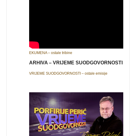
EKUMENA – ostale tribine
ARHIVA – VRIJEME SUODGOVORNOSTI
VRIJEME SUODGOVORNOSTI – ostale emisije