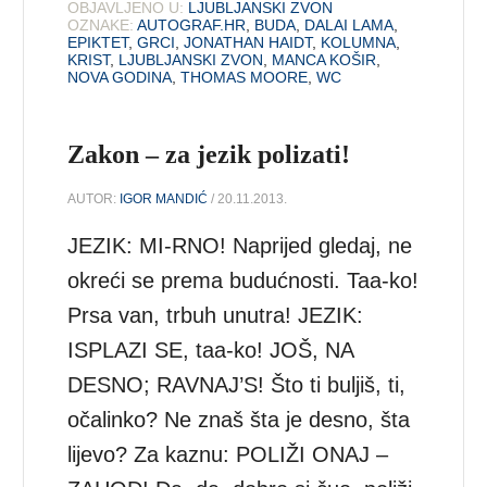
OBJAVLJENO U:
LJUBLJANSKI ZVON
OZNAKE:
AUTOGRAF.HR
,
BUDA
,
DALAI LAMA
,
EPIKTET
,
GRCI
,
JONATHAN HAIDT
,
KOLUMNA
,
KRIST
,
LJUBLJANSKI ZVON
,
MANCA KOŠIR
,
NOVA GODINA
,
THOMAS MOORE
,
WC
Zakon – za jezik polizati!
AUTOR:
IGOR MANDIĆ
/ 20.11.2013.
JEZIK: MI-RNO! Naprijed gledaj, ne
okreći se prema budućnosti. Taa-ko!
Prsa van, trbuh unutra! JEZIK:
ISPLAZI SE, taa-ko! JOŠ, NA
DESNO; RAVNAJ’S! Što ti buljiš, ti,
očalinko? Ne znaš šta je desno, šta
lijevo? Za kaznu: POLIŽI ONAJ –