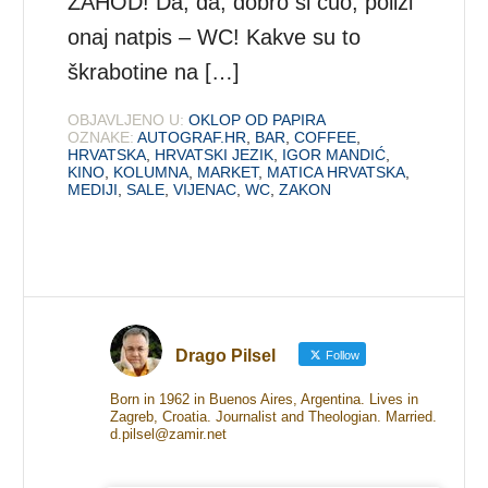
ZAHOD! Da, da, dobro si čuo, poliži
onaj natpis – WC! Kakve su to
škrabotine na […]
OBJAVLJENO U:
OKLOP OD PAPIRA
OZNAKE:
AUTOGRAF.HR
,
BAR
,
COFFEE
,
HRVATSKA
,
HRVATSKI JEZIK
,
IGOR MANDIĆ
,
KINO
,
KOLUMNA
,
MARKET
,
MATICA HRVATSKA
,
MEDIJI
,
SALE
,
VIJENAC
,
WC
,
ZAKON
Drago Pilsel
Follow
Born in 1962 in Buenos Aires, Argentina. Lives in
Zagreb, Croatia. Journalist and Theologian. Married.
d.pilsel@zamir.net