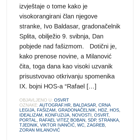
izvještaje o tome kako je
visokorangirani član njegove
stranke, Ivo Baldasar, gradonačelnik
Splita, obilježio 9. svibnja, Dan
pobjede nad fašizmom. Dotični je,
kako prenose novine, a Milanović
čita, toga dana kao visoki uzvanik
prisustvovao otkrivanju spomenika
IX. bojni HOS-a “Rafael […]
OBJAVLJENO U:
OSVRT
OZNAKE:
AUTOGRAF.HR
,
BALDASAR
,
CRNA
LEGIJA
,
FAŠIZAM
,
GRADONAČELNIK
,
HDZ
,
HOS
,
IDEALIZAM
,
KONFUZIJA
,
NOVOSTI
,
OSVRT
,
PORTAL
,
RAFAEL VITEZ BOBAN
,
SDP
,
STRANKA
,
TJEDNIK
,
VIKTOR IVANČIĆ
,
WC
,
ZAGREB
,
ZORAN MILANOVIĆ