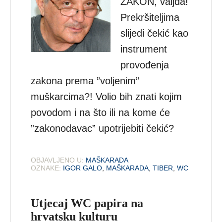
ZAKON, valjda!
Prekršiteljima
slijedi čekić kao
instrument
provođenja
zakona prema ”voljenim”
muškarcima?! Volio bih znati kojim
povodom i na što ili na kome će
”zakonodavac” upotrijebiti čekić?
OBJAVLJENO U:
MAŠKARADA
OZNAKE:
IGOR GALO
,
MAŠKARADA
,
TIBER
,
WC
Utjecaj WC papira na
hrvatsku kulturu