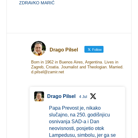
ZDRAVKO MARIĆ
Drago Pilsel
Follow
Born in 1962 in Buenos Aires, Argentina. Lives in
Zagreb, Croatia. Journalist and Theologian. Married.
d.pilsel@zamir.net
Drago Pilsel
4 Jul
Papa Prevost je, nikako
slučajno, na 250. godišnjicu
osnivanja SAD-a i Dan
neovisnosti, posjetio otok
Lampedusu, simbolu, jer ga se