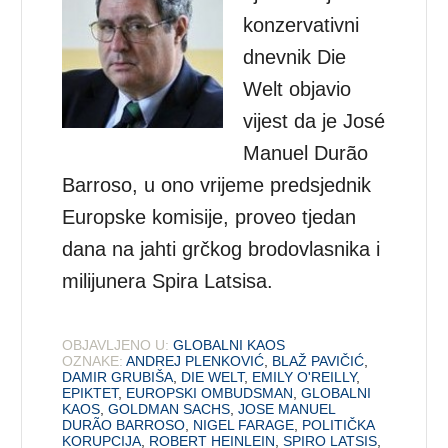
konzervativni
dnevnik Die
Welt objavio
vijest da je José
Manuel Durão
Barroso, u ono vrijeme predsjednik
Europske komisije, proveo tjedan
dana na jahti grčkog brodovlasnika i
milijunera Spira Latsisa.
OBJAVLJENO U:
GLOBALNI KAOS
OZNAKE:
ANDREJ PLENKOVIĆ
,
BLAŽ PAVIČIĆ
,
DAMIR GRUBIŠA
,
DIE WELT
,
EMILY O'REILLY
,
EPIKTET
,
EUROPSKI OMBUDSMAN
,
GLOBALNI
KAOS
,
GOLDMAN SACHS
,
JOSE MANUEL
DURÃO BARROSO
,
NIGEL FARAGE
,
POLITIČKA
KORUPCIJA
,
ROBERT HEINLEIN
,
SPIRO LATSIS
,