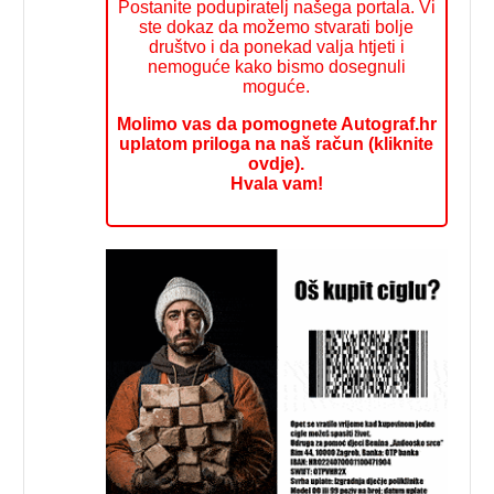
Postanite podupiratelj našega portala. Vi
ste dokaz da možemo stvarati bolje
društvo i da ponekad valja htjeti i
nemoguće kako bismo dosegnuli
moguće.
Molimo vas da pomognete Autograf.hr
uplatom priloga na naš račun (kliknite
ovdje).
Hvala vam!