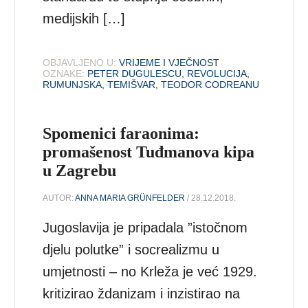
medijskih […]
OBJAVLJENO U:
VRIJEME I VJEČNOST
OZNAKE:
PETER DUGULESCU
,
REVOLUCIJA
,
RUMUNJSKA
,
TEMIŠVAR
,
TEODOR CODREANU
Spomenici faraonima:
promašenost Tuđmanova kipa
u Zagrebu
AUTOR:
ANNA MARIA GRÜNFELDER
/ 28.12.2018.
Jugoslavija je pripadala ”istočnom
djelu polutke” i socrealizmu u
umjetnosti – no Krleža je već 1929.
kritizirao ždanizam i inzistirao na