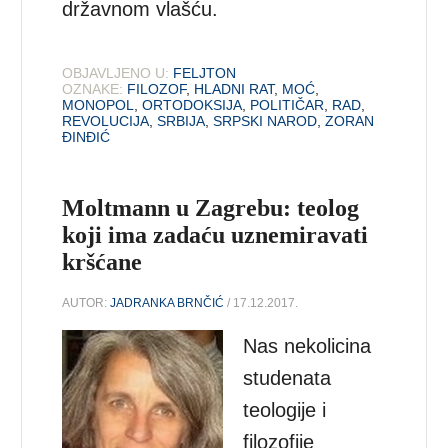
državnom vlašću.
OBJAVLJENO U:
FELJTON
OZNAKE:
FILOZOF
,
HLADNI RAT
,
MOĆ
,
MONOPOL
,
ORTODOKSIJA
,
POLITIČAR
,
RAD
,
REVOLUCIJA
,
SRBIJA
,
SRPSKI NAROD
,
ZORAN
ĐINĐIĆ
Moltmann u Zagrebu: teolog
koji ima zadaću uznemiravati
kršćane
AUTOR:
JADRANKA BRNČIĆ
/ 17.12.2017.
Nas nekolicina
studenata
teologije i
filozofije