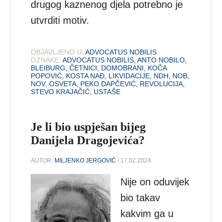
drugog kaznenog djela potrebno je
utvrditi motiv.
OBJAVLJENO U:
ADVOCATUS NOBILIS
OZNAKE:
ADVOCATUS NOBILIS
,
ANTO NOBILO
,
BLEIBURG
,
ČETNICI
,
DOMOBRANI
,
KOČA
POPOVIĆ
,
KOSTA NAĐ
,
LIKVIDACIJE
,
NDH
,
NOB
,
NOV
,
OSVETA
,
PEKO DAPČEVIĆ
,
REVOLUCIJA
,
STEVO KRAJAČIĆ
,
USTAŠE
Je li bio uspješan bijeg
Danijela Dragojevića?
AUTOR:
MILJENKO JERGOVIĆ
/ 17.02.2024.
Nije on oduvijek
bio takav
kakvim ga u