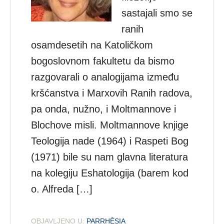
sastajali smo se
ranih
osamdesetih na Katoličkom
bogoslovnom fakultetu da bismo
razgovarali o analogijama između
kršćanstva i Marxovih Ranih radova,
pa onda, nužno, i Moltmannove i
Blochove misli. Moltmannove knjige
Teologija nade (1964) i Raspeti Bog
(1971) bile su nam glavna literatura
na kolegiju Eshatologija (barem kod
o. Alfreda […]
OBJAVLJENO U:
PARRHĒSIA