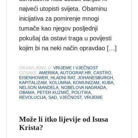
najveći utopisti svijeta. Obaminu
inicijativa za pomirenje mnogi
tumače kao njegov posljednji
pokušaj da ostavi traga u povijesti
kojim bi na neki način opravdao […]
OBJAVLJENO U:
VRIJEME I VJEČNOST
OZNAKE:
AMERIKA
,
AUTOGRAF.HR
,
CASTRO
,
EISENHOWER
,
HLADNI RAT
,
JOHANESBURGH
,
KAPITALIZAM
,
KOLUMNA
,
KOMUNIZAM
,
KUBA
,
NELSON MANDELA
,
NOBELOVA NAGRADA
,
OBAMA
,
PETER KUZMIČ
,
POLITIKA
,
REVOLUCIJA
,
SAD
,
VJEČNOST
,
VRIJEME
Može li itko lijevije od Isusa
Krista?