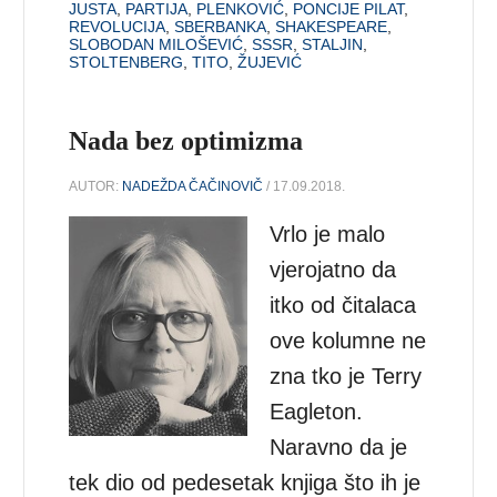
JUSTA
,
PARTIJA
,
PLENKOVIĆ
,
PONCIJE PILAT
,
REVOLUCIJA
,
SBERBANKA
,
SHAKESPEARE
,
SLOBODAN MILOŠEVIĆ
,
SSSR
,
STALJIN
,
STOLTENBERG
,
TITO
,
ŽUJEVIĆ
Nada bez optimizma
AUTOR:
NADEŽDA ČAČINOVIČ
/ 17.09.2018.
Vrlo je malo
vjerojatno da
itko od čitalaca
ove kolumne ne
zna tko je Terry
Eagleton.
Naravno da je
tek dio od pedesetak knjiga što ih je