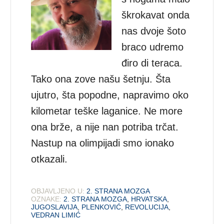
škrokavat onda
nas dvoje šoto
braco udremo
điro di teraca.
Tako ona zove našu šetnju. Šta
ujutro, šta popodne, napravimo oko
kilometar teške laganice. Ne more
ona brže, a nije nan potriba trčat.
Nastup na olimpijadi smo ionako
otkazali.
OBJAVLJENO U:
2. STRANA MOZGA
OZNAKE:
2. STRANA MOZGA
,
HRVATSKA
,
JUGOSLAVIJA
,
PLENKOVIĆ
,
REVOLUCIJA
,
VEDRAN LIMIĆ