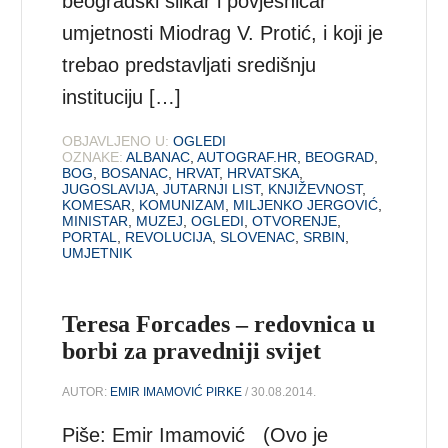
beogradski slikar i povjesničar
umjetnosti Miodrag V. Protić, i koji je
trebao predstavljati središnju
instituciju […]
OBJAVLJENO U:
OGLEDI
OZNAKE:
ALBANAC
,
AUTOGRAF.HR
,
BEOGRAD
,
BOG
,
BOSANAC
,
HRVAT
,
HRVATSKA
,
JUGOSLAVIJA
,
JUTARNJI LIST
,
KNJIŽEVNOST
,
KOMESAR
,
KOMUNIZAM
,
MILJENKO JERGOVIĆ
,
MINISTAR
,
MUZEJ
,
OGLEDI
,
OTVORENJE
,
PORTAL
,
REVOLUCIJA
,
SLOVENAC
,
SRBIN
,
UMJETNIK
Teresa Forcades – redovnica u
borbi za pravedniji svijet
AUTOR:
EMIR IMAMOVIĆ PIRKE
/ 30.08.2014.
Piše: Emir Imamović (Ovo je