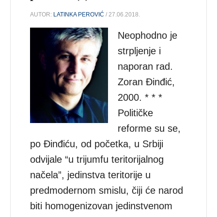
AUTOR:
LATINKA PEROVIĆ
/ 27.06.2018.
Neophodno je
strpljenje i
naporan rad.
Zoran Đinđić,
2000. * * *
Političke
reforme su se,
po Đinđiću, od početka, u Srbiji
odvijale “u trijumfu teritorijalnog
načela”, jedinstva teritorije u
predmodernom smislu, čiji će narod
biti homogenizovan jedinstvenom