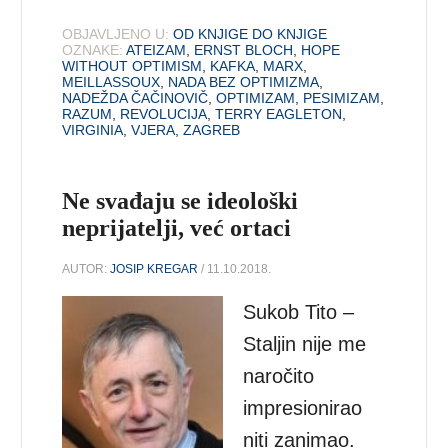
OBJAVLJENO U:
OD KNJIGE DO KNJIGE
OZNAKE:
ATEIZAM
,
ERNST BLOCH
,
HOPE
WITHOUT OPTIMISM
,
KAFKA
,
MARX
,
MEILLASSOUX
,
NADA BEZ OPTIMIZMA
,
NADEŽDA ČAČINOVIČ
,
OPTIMIZAM
,
PESIMIZAM
,
RAZUM
,
REVOLUCIJA
,
TERRY EAGLETON
,
VIRGINIA
,
VJERA
,
ZAGREB
Ne svađaju se ideološki
neprijatelji, već ortaci
AUTOR:
JOSIP KREGAR
/ 11.10.2018.
Sukob Tito –
Staljin nije me
naročito
impresionirao
niti zanimao.