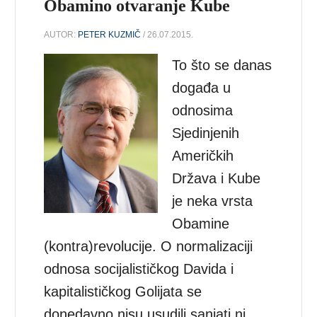
Obamino otvaranje Kube
AUTOR:
PETER KUZMIČ
/ 26.07.2015.
To što se danas
događa u
odnosima
Sjedinjenih
Američkih
Država i Kube
je neka vrsta
Obamine
(kontra)revolucije. O normalizaciji
odnosa socijalističkog Davida i
kapitalističkog Golijata se
donedavno nisu usudili sanjati ni