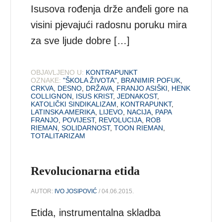
Isusova rođenja drže anđeli gore na
visini pjevajući radosnu poruku mira
za sve ljude dobre […]
OBJAVLJENO U:
KONTRAPUNKT
OZNAKE:
"ŠKOLA ŽIVOTA"
,
BRANIMIR POFUK
,
CRKVA
,
DESNO
,
DRŽAVA
,
FRANJO ASIŠKI
,
HENK
COLLIGNON
,
ISUS KRIST
,
JEDNAKOST
,
KATOLIČKI SINDIKALIZAM
,
KONTRAPUNKT
,
LATINSKA AMERIKA
,
LIJEVO
,
NACIJA
,
PAPA
FRANJO
,
POVIJEST
,
REVOLUCIJA
,
ROB
RIEMAN
,
SOLIDARNOST
,
TOON RIEMAN
,
TOTALITARIZAM
Revolucionarna etida
AUTOR:
IVO JOSIPOVIĆ
/ 04.06.2015.
Etida, instrumentalna skladba