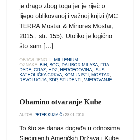
je drago zbog toga jer je riječ o
lijepo oblikovanoj i važnoj knjizi (MC
TERRA Mostar & Minores Mostar,
2015., str. 155). Utoliko je logično
što sam […]
OBJAVLJENO U:
MILLENIUM
OZNAKE:
BIH
,
BOG
,
DALIBOR MILASA
,
FRA
DADE
,
GRAZ
,
HDZ
,
HERCEGOVINA
,
ISUS
,
KATHOLIČKA CRKVA
,
KOMUNISTI
,
MOSTAR
,
REVOLUCIJA
,
SDP
,
STUDENTI
,
VJEROVANJE
Obamino otvaranje Kube
AUTOR:
PETER KUZMIČ
/ 28.01.2015.
To što se danas događa u odnosima
Sjedinjenih Američkih Država i Kube