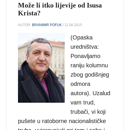
Može li itko lijevije od Isusa
Krista?
AUTOR:
BRANIMIR POFUK
/ 11.08.2015.
(Opaska
uredništva:
Ponavljamo
raniju kolumnu
zbog godišnjeg
odmora
autora). Uzalud
vam trud,
trubači, vi koji
pušete u ratoborne nacionalističke