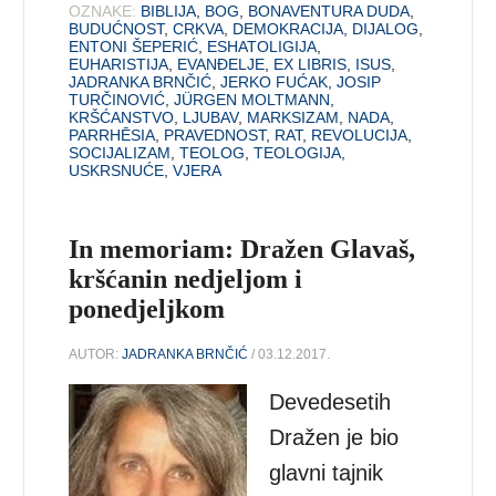
OZNAKE:
BIBLIJA
,
BOG
,
BONAVENTURA DUDA
,
BUDUĆNOST
,
CRKVA
,
DEMOKRACIJA
,
DIJALOG
,
ENTONI ŠEPERIĆ
,
ESHATOLIGIJA
,
EUHARISTIJA
,
EVANĐELJE
,
EX LIBRIS
,
ISUS
,
JADRANKA BRNČIĆ
,
JERKO FUĆAK
,
JOSIP
TURČINOVIĆ
,
JÜRGEN MOLTMANN
,
KRŠĆANSTVO
,
LJUBAV
,
MARKSIZAM
,
NADA
,
PARRHĒSIA
,
PRAVEDNOST
,
RAT
,
REVOLUCIJA
,
SOCIJALIZAM
,
TEOLOG
,
TEOLOGIJA
,
USKRSNUĆE
,
VJERA
In memoriam: Dražen Glavaš,
kršćanin nedjeljom i
ponedjeljkom
AUTOR:
JADRANKA BRNČIĆ
/ 03.12.2017.
Devedesetih
Dražen je bio
glavni tajnik