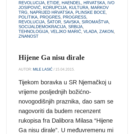
REVOLUCIJA
,
ETIDE
,
HAENDEL
,
HRVATSKA
,
IVO
JOSIPOVIĆ
,
KORUPCIJA
,
KULTURA
,
MARKOV
TRG
,
NAPRIJED HRVATSKA
,
PLINSKE BOCE
,
POLITIKA
,
PROGRES
,
PROGRESS
,
REVOLUCIJA
,
ŠATOR
,
SAVSKA
,
SIROMAŠTVA
,
SOCIJALDEMOKRACIJA
,
SRBIJA
,
TEHNOLOGIJA
,
VELJKO MARIĆ
,
VLADA
,
ZAKON
,
ZNANOST
Hijene Ga nisu dirale
AUTOR:
MILE LASIĆ
/ 15.04.2015.
Tijekom boravka u SR Njemačkoj u
vrijeme posljednjih božićno-
novogodišnjih praznika, dao sam se
nagovoriti da budem recenzent
rukopisa fra Dalibora Milasa “Hijene
Ga nisu dirale”. U međuvremenu mi