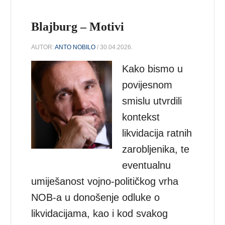
Blajburg – Motivi
AUTOR:
ANTO NOBILO
/ 30.04.2026.
Kako bismo u
povijesnom
smislu utvrdili
kontekst
likvidacija ratnih
zarobljenika, te
eventualnu
umiješanost vojno-političkog vrha
NOB-a u donošenje odluke o
likvidacijama, kao i kod svakog