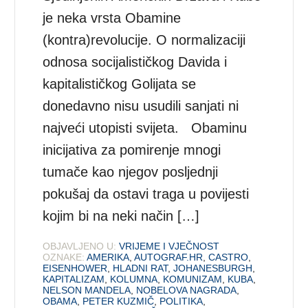
je neka vrsta Obamine
(kontra)revolucije. O normalizaciji
odnosa socijalističkog Davida i
kapitalističkog Golijata se
donedavno nisu usudili sanjati ni
najveći utopisti svijeta. Obaminu
inicijativa za pomirenje mnogi
tumače kao njegov posljednji
pokušaj da ostavi traga u povijesti
kojim bi na neki način […]
OBJAVLJENO U:
VRIJEME I VJEČNOST
OZNAKE:
AMERIKA
,
AUTOGRAF.HR
,
CASTRO
,
EISENHOWER
,
HLADNI RAT
,
JOHANESBURGH
,
KAPITALIZAM
,
KOLUMNA
,
KOMUNIZAM
,
KUBA
,
NELSON MANDELA
,
NOBELOVA NAGRADA
,
OBAMA
,
PETER KUZMIČ
,
POLITIKA
,