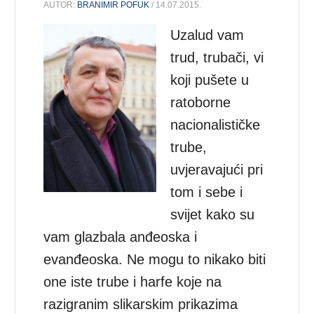
AUTOR:
BRANIMIR POFUK
/ 14.07.2015.
Uzalud vam
trud, trubači, vi
koji pušete u
ratoborne
nacionalističke
trube,
uvjeravajući pri
tom i sebe i
svijet kako su
vam glazbala anđeoska i
evanđeoska. Ne mogu to nikako biti
one iste trube i harfe koje na
razigranim slikarskim prikazima