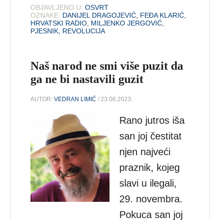
OBJAVLJENO U:
OSVRT
OZNAKE:
DANIJEL DRAGOJEVIĆ
,
FEĐA KLARIĆ
,
HRVATSKI RADIO
,
MILJENKO JERGOVIĆ
,
PJESNIK
,
REVOLUCIJA
Naš narod ne smi više puzit da
ga ne bi nastavili guzit
AUTOR:
VEDRAN LIMIĆ
/ 23.06.2023.
Rano jutros iša
san joj čestitat
njen najveći
praznik, kojeg
slavi u ilegali,
29. novembra.
Pokuca san joj