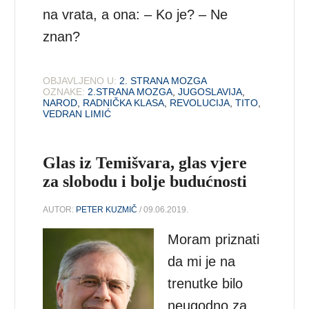
na vrata, a ona: – Ko je? – Ne
znan?
OBJAVLJENO U:
2. STRANA MOZGA
OZNAKE:
2.STRANA MOZGA
,
JUGOSLAVIJA
,
NAROD
,
RADNIČKA KLASA
,
REVOLUCIJA
,
TITO
,
VEDRAN LIMIĆ
Glas iz Temišvara, glas vjere
za slobodu i bolje budućnosti
AUTOR:
PETER KUZMIČ
/ 09.06.2019.
Moram priznati
da mi je na
trenutke bilo
neugodno za