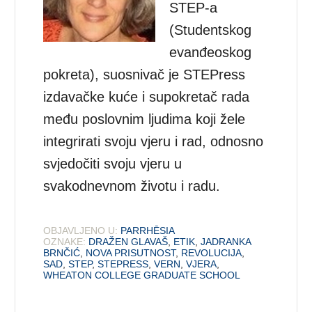
STEP-a
(Studentskog
evanđeoskog
pokreta), suosnivač je STEPress
izdavačke kuće i supokretač rada
među poslovnim ljudima koji žele
integrirati svoju vjeru i rad, odnosno
svjedočiti svoju vjeru u
svakodnevnom životu i radu.
OBJAVLJENO U:
PARRHĒSIA
OZNAKE:
DRAŽEN GLAVAŠ
,
ETIK
,
JADRANKA
BRNČIĆ
,
NOVA PRISUTNOST
,
REVOLUCIJA
,
SAD
,
STEP
,
STEPRESS
,
VERN
,
VJERA
,
WHEATON COLLEGE GRADUATE SCHOOL