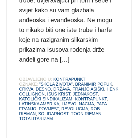
trube, uvjeravajući pri tom i sebe i
svijet kako su vam glazbala
anđeoska i evanđeoska. Ne mogu
to nikako biti one iste trube i harfe
koje na razigranim slikarskim
prikazima Isusova rođenja drže
anđeli gore na […]
OBJAVLJENO U:
KONTRAPUNKT
OZNAKE:
"ŠKOLA ŽIVOTA"
,
BRANIMIR POFUK
,
CRKVA
,
DESNO
,
DRŽAVA
,
FRANJO ASIŠKI
,
HENK
COLLIGNON
,
ISUS KRIST
,
JEDNAKOST
,
KATOLIČKI SINDIKALIZAM
,
KONTRAPUNKT
,
LATINSKA AMERIKA
,
LIJEVO
,
NACIJA
,
PAPA
FRANJO
,
POVIJEST
,
REVOLUCIJA
,
ROB
RIEMAN
,
SOLIDARNOST
,
TOON RIEMAN
,
TOTALITARIZAM