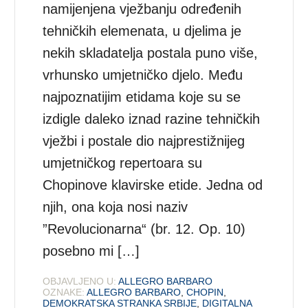
namijenjena vježbanju određenih
tehničkih elemenata, u djelima je
nekih skladatelja postala puno više,
vrhunsko umjetničko djelo. Među
najpoznatijim etidama koje su se
izdigle daleko iznad razine tehničkih
vježbi i postale dio najprestižnijeg
umjetničkog repertoara su
Chopinove klavirske etide. Jedna od
njih, ona koja nosi naziv
”Revolucionarna“ (br. 12. Op. 10)
posebno mi […]
OBJAVLJENO U:
ALLEGRO BARBARO
OZNAKE:
ALLEGRO BARBARO
,
CHOPIN
,
DEMOKRATSKA STRANKA SRBIJE
,
DIGITALNA