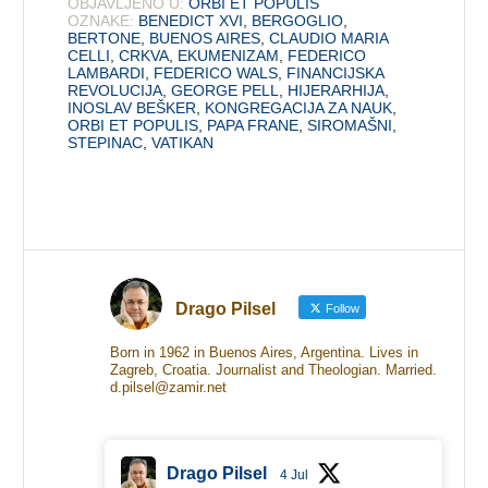
OBJAVLJENO U:
ORBI ET POPULIS
OZNAKE:
BENEDICT XVI
,
BERGOGLIO
,
BERTONE
,
BUENOS AIRES
,
CLAUDIO MARIA
CELLI
,
CRKVA
,
EKUMENIZAM
,
FEDERICO
LAMBARDI
,
FEDERICO WALS
,
FINANCIJSKA
REVOLUCIJA
,
GEORGE PELL
,
HIJERARHIJA
,
INOSLAV BEŠKER
,
KONGREGACIJA ZA NAUK
,
ORBI ET POPULIS
,
PAPA FRANE
,
SIROMAŠNI
,
STEPINAC
,
VATIKAN
Drago Pilsel
Follow
Born in 1962 in Buenos Aires, Argentina. Lives in
Zagreb, Croatia. Journalist and Theologian. Married.
d.pilsel@zamir.net
Drago Pilsel
4 Jul