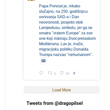
Papa Prevost je, nikako
slučajno, na 250. godišnjicu
osnivanja SAD-a i Dan
neovisnosti, posjetio otok
Lampedusu, simbolu, jer ga se
smatra "vratom Europe" za sve
one koji riskiraju život prelaskom
Mediterana. Lav je, inače,
migracijsku politiku Donalda
Trumpa nazvao "nehumanom".
1
10
X
Load More