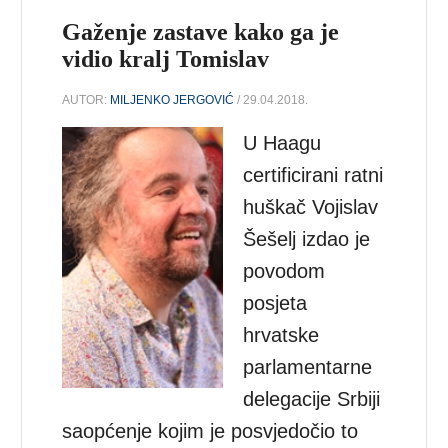
Gaženje zastave kako ga je
vidio kralj Tomislav
AUTOR:
MILJENKO JERGOVIĆ
/ 29.04.2018.
U Haagu
certificirani ratni
huškač Vojislav
Šešelj izdao je
povodom
posjeta
hrvatske
parlamentarne
delegacije Srbiji
saopćenje kojim je posvjedočio to