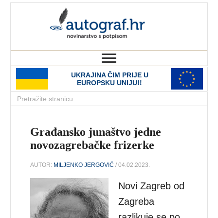
autograf.hr
novinarstvo s potpisom
UKRAJINA ČIM PRIJE U
EUROPSKU UNIJU!!
Građansko junaštvo jedne
novozagrebačke frizerke
AUTOR:
MILJENKO JERGOVIĆ
/ 04.02.2023.
Novi Zagreb od
Zagreba
razlikuje se po