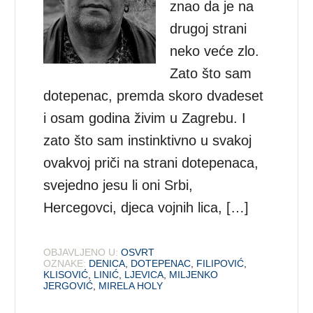
znao da je na
drugoj strani
neko veće zlo.
Zato što sam
dotepenac, premda skoro dvadeset
i osam godina živim u Zagrebu. I
zato što sam instinktivno u svakoj
ovakvoj priči na strani dotepenaca,
svejedno jesu li oni Srbi,
Hercegovci, djeca vojnih lica, […]
OBJAVLJENO U:
OSVRT
OZNAKE:
DENICA
,
DOTEPENAC
,
FILIPOVIĆ
,
KLISOVIĆ
,
LINIĆ
,
LJEVICA
,
MILJENKO
JERGOVIĆ
,
MIRELA HOLY