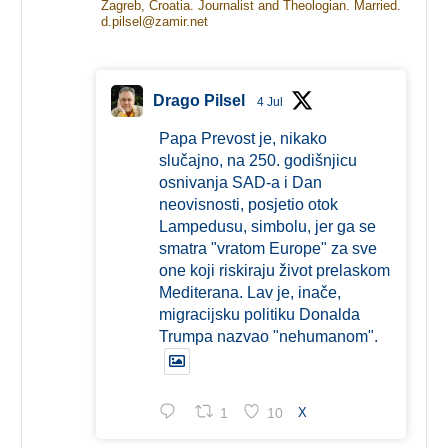
Zagreb, Croatia. Journalist and Theologian. Married.
d.pilsel@zamir.net
Drago Pilsel
4 Jul
Papa Prevost je, nikako
slučajno, na 250. godišnjicu
osnivanja SAD-a i Dan
neovisnosti, posjetio otok
Lampedusu, simbolu, jer ga se
smatra "vratom Europe" za sve
one koji riskiraju život prelaskom
Mediterana. Lav je, inače,
migracijsku politiku Donalda
Trumpa nazvao "nehumanom".
1
10
X