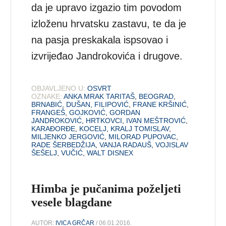
da je upravo izgazio tim povodom
izloženu hrvatsku zastavu, te da je
na pasja preskakala ispsovao i
izvrijeđao Jandrokovića i drugove.
OBJAVLJENO U:
OSVRT
OZNAKE:
ANKA MRAK TARITAŠ
,
BEOGRAD
,
BRNABIĆ
,
DUŠAN
,
FILIPOVIĆ
,
FRANE KRŠINIĆ
,
FRANGEŠ
,
GOJKOVIĆ
,
GORDAN
JANDROKOVIĆ
,
HRTKOVCI
,
IVAN MEŠTROVIĆ
,
KARAĐORĐE
,
KOCELJ
,
KRALJ TOMISLAV
,
MILJENKO JERGOVIĆ
,
MILORAD PUPOVAC
,
RADE ŠERBEDŽIJA
,
VANJA RADAUŠ
,
VOJISLAV
ŠEŠELJ
,
VUČIĆ
,
WALT DISNEX
Himba je pučanima poželjeti
vesele blagdane
AUTOR:
IVICA GRČAR
/ 06.01.2016.