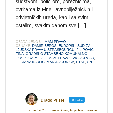
sudstvom, policijom, poreznicima,
ovrhama iz Fine, javnobilježničkih i
odvjetničkih ureda, kao i sa svim
ostalim, svakim danom sve […]
OBJAVLJENO U:
IMAM PRAVO
OZNAKE:
DAMIR BEROŠ
,
EUROPSKI SUD ZA
LJUDSKA PRAVA U STRASBOURGU
,
FILIPOVIĆ
,
FINA
,
GRADSKO STAMBENO KOMUNALNO
GOSPODARSTVO
,
IMAM PRAVO
,
IVICA GRČAR
,
LJILJANA KARLIĆ
,
MARIJA GORICA
,
PTSP
,
UN
Drago Pilsel
Follow
Born in 1962 in Buenos Aires, Argentina. Lives in