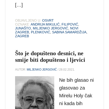
[…]
OBJAVLJENO U:
OSVRT
OZNAKE:
ANDRIJA MIKULIĆ
,
FILIPOVIĆ
,
JUNAŠTO
,
MILJENKO JERGOVIĆ
,
NOVI
ZAGREB
,
PLENKOVIĆ
,
SABINA SAMARDŽIJA
,
ZAGREB
Što je dopušteno desnici, ne
smije biti dopušteno i ljevici
AUTOR:
MILJENKO JERGOVIĆ
/ 28.02.2021.
Ne bih glasao ni
glasovao za
Mirelu Holy čak
ni kada bih