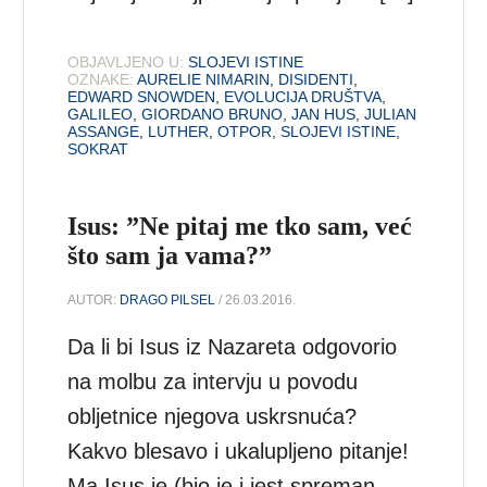
OBJAVLJENO U:
SLOJEVI ISTINE
OZNAKE:
AURELIE NIMARIN
,
DISIDENTI
,
EDWARD SNOWDEN
,
EVOLUCIJA DRUŠTVA
,
GALILEO
,
GIORDANO BRUNO
,
JAN HUS
,
JULIAN
ASSANGE
,
LUTHER
,
OTPOR
,
SLOJEVI ISTINE
,
SOKRAT
Isus: ”Ne pitaj me tko sam, već
što sam ja vama?”
AUTOR:
DRAGO PILSEL
/ 26.03.2016.
Da li bi Isus iz Nazareta odgovorio
na molbu za intervju u povodu
obljetnice njegova uskrsnuća?
Kakvo blesavo i ukalupljeno pitanje!
Ma Isus je (bio je i jest spreman