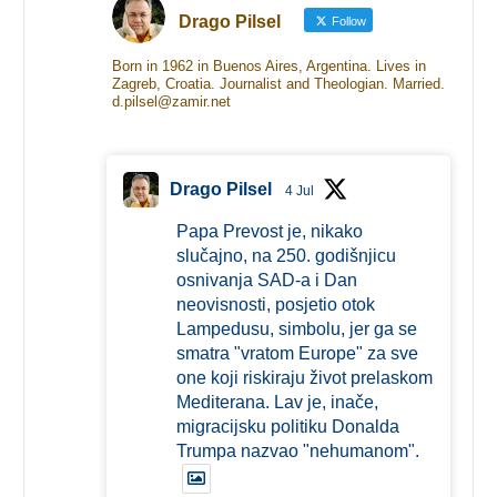
Drago Pilsel
Follow
Born in 1962 in Buenos Aires, Argentina. Lives in
Zagreb, Croatia. Journalist and Theologian. Married.
d.pilsel@zamir.net
Drago Pilsel
4 Jul
Papa Prevost je, nikako
slučajno, na 250. godišnjicu
osnivanja SAD-a i Dan
neovisnosti, posjetio otok
Lampedusu, simbolu, jer ga se
smatra "vratom Europe" za sve
one koji riskiraju život prelaskom
Mediterana. Lav je, inače,
migracijsku politiku Donalda
Trumpa nazvao "nehumanom".