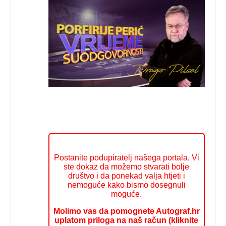
Postanite podupiratelj našega portala. Vi
ste dokaz da možemo stvarati bolje
društvo i da ponekad valja htjeti i
nemoguće kako bismo dosegnuli
moguće.
Molimo vas da pomognete Autograf.hr
uplatom priloga na naš račun (kliknite