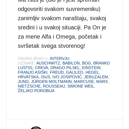
odgovoriti svakom suvremeniku)
zanimljiv svakom naraštaju, svakoj
sredini i u svakoj situaciji. Pa On je
za mene Alfa i Omega, početak i
svršetak svega stvorenog!
OBJAVLJENO U:
INTERVJU
OZNAKE:
AUSCHWITZ
,
BABILON
,
BOG
,
BRANKO
LUSTIG
,
CRKVA
,
DRAGO PILSEL
,
EINSTEIN
,
FRANJO ASIŠKI
,
FREUD
,
GALILEO
,
HEGEL
,
HRVATSKA
,
ISUS
,
IVO JOSIPOVIĆ
,
JERUZALEM
,
JUNG
,
JÜRGEN MOLTMANN
,
MARCUSE
,
MARX
,
NIETZSCHE
,
ROUSSEAU
,
SIMONE WEIL
,
ŽELJKO POROBIJA