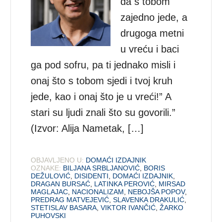
da s tobom
zajedno jede, a
drugoga metni
u vreću i baci
ga pod sofru, pa ti jednako misli i
onaj što s tobom sjedi i tvoj kruh
jede, kao i onaj što je u vreći!” A
stari su ljudi znali što su govorili.”
(Izvor: Alija Nametak, […]
OBJAVLJENO U:
DOMAĆI IZDAJNIK
OZNAKE:
BILJANA SRBLJANOVIĆ
,
BORIS
DEŽULOVIĆ
,
DISIDENTI
,
DOMAĆI IZDAJNIK
,
DRAGAN BURSAĆ
,
LATINKA PEROVIĆ
,
MIRSAD
MAGLAJAC
,
NACIONALIZAM
,
NEBOJŠA POPOV
,
PREDRAG MATVEJEVIĆ
,
SLAVENKA DRAKULIĆ
,
STETISLAV BASARA
,
VIKTOR IVANČIĆ
,
ŽARKO
PUHOVSKI