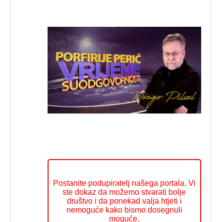
Postanite podupiratelj našega portala. Vi
ste dokaz da možemo stvarati bolje
društvo i da ponekad valja htjeti i
nemoguće kako bismo dosegnuli
moguće.