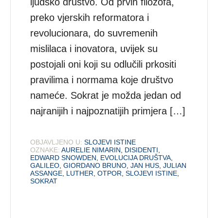
ljudsko društvo. Od prvih filozofa,
preko vjerskih reformatora i
revolucionara, do suvremenih
mislilaca i inovatora, uvijek su
postojali oni koji su odlučili prkositi
pravilima i normama koje društvo
nameće. Sokrat je možda jedan od
najranijih i najpoznatijih primjera […]
OBJAVLJENO U:
SLOJEVI ISTINE
OZNAKE:
AURELIE NIMARIN
,
DISIDENTI
,
EDWARD SNOWDEN
,
EVOLUCIJA DRUŠTVA
,
GALILEO
,
GIORDANO BRUNO
,
JAN HUS
,
JULIAN
ASSANGE
,
LUTHER
,
OTPOR
,
SLOJEVI ISTINE
,
SOKRAT