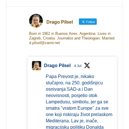
Drago Pilsel
Follow
Born in 1962 in Buenos Aires, Argentina. Lives in
Zagreb, Croatia. Journalist and Theologian. Married.
d.pilsel@zamir.net
Drago Pilsel
4 Jul
Papa Prevost je, nikako
slučajno, na 250. godišnjicu
osnivanja SAD-a i Dan
neovisnosti, posjetio otok
Lampedusu, simbolu, jer ga se
smatra "vratom Europe" za sve
one koji riskiraju život prelaskom
Mediterana. Lav je, inače,
migracijsku politiku Donalda