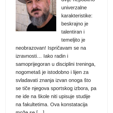
univerzalne
karakteristike:
beskrajno je
talentiran i
temeljito je
neobrazovan! Ispričavam se na
izravnosti… Iako radin i
samoprijegoran u disciplini treninga,
nogometaš je istodobno i lijen za
svladavati znanja izvan onoga što
se tiče njegova sportskog izbora, pa
ne ide na škole niti upisuje studije
na fakultetima. Ova konstatacija
može se […]