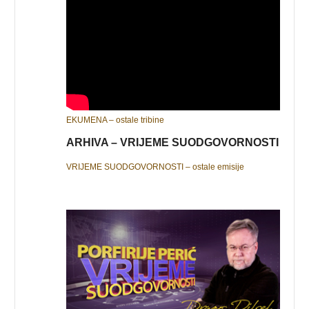
EKUMENA – ostale tribine
ARHIVA – VRIJEME SUODGOVORNOSTI
VRIJEME SUODGOVORNOSTI – ostale emisije