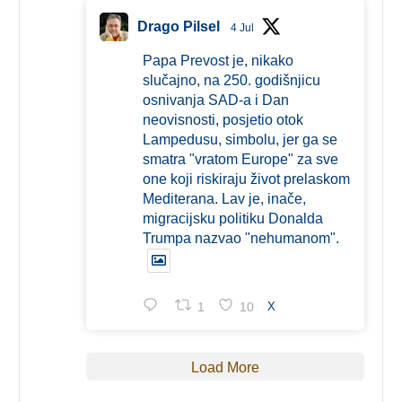
Drago Pilsel
4 Jul
Papa Prevost je, nikako
slučajno, na 250. godišnjicu
osnivanja SAD-a i Dan
neovisnosti, posjetio otok
Lampedusu, simbolu, jer ga se
smatra "vratom Europe" za sve
one koji riskiraju život prelaskom
Mediterana. Lav je, inače,
migracijsku politiku Donalda
Trumpa nazvao "nehumanom".
1
10
X
Load More