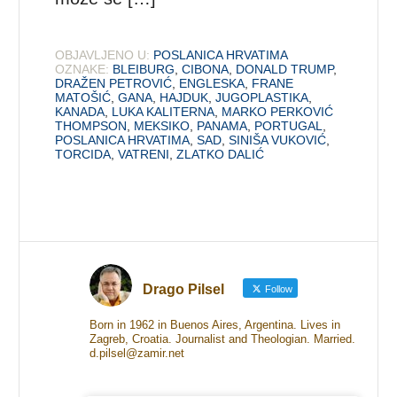
OBJAVLJENO U:
POSLANICA HRVATIMA
OZNAKE:
BLEIBURG
,
CIBONA
,
DONALD TRUMP
,
DRAŽEN PETROVIĆ
,
ENGLESKA
,
FRANE
MATOŠIĆ
,
GANA
,
HAJDUK
,
JUGOPLASTIKA
,
KANADA
,
LUKA KALITERNA
,
MARKO PERKOVIĆ
THOMPSON
,
MEKSIKO
,
PANAMA
,
PORTUGAL
,
POSLANICA HRVATIMA
,
SAD
,
SINIŠA VUKOVIĆ
,
TORCIDA
,
VATRENI
,
ZLATKO DALIĆ
Drago Pilsel
Follow
Born in 1962 in Buenos Aires, Argentina. Lives in
Zagreb, Croatia. Journalist and Theologian. Married.
d.pilsel@zamir.net