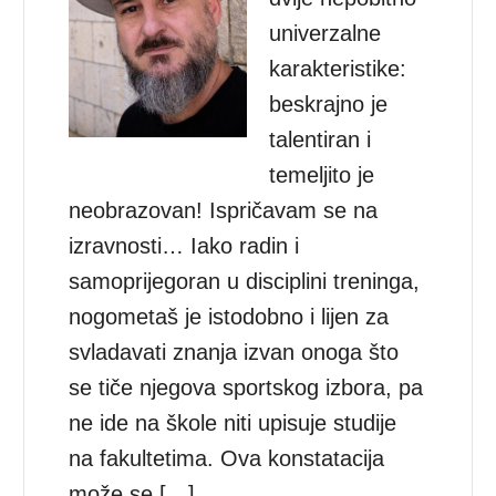
univerzalne
karakteristike:
beskrajno je
talentiran i
temeljito je
neobrazovan! Ispričavam se na
izravnosti… Iako radin i
samoprijegoran u disciplini treninga,
nogometaš je istodobno i lijen za
svladavati znanja izvan onoga što
se tiče njegova sportskog izbora, pa
ne ide na škole niti upisuje studije
na fakultetima. Ova konstatacija
može se […]