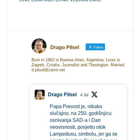
Drago Pilsel
Follow
Born in 1962 in Buenos Aires, Argentina. Lives in
Zagreb, Croatia. Journalist and Theologian. Married.
d.pilsel@zamir.net
Drago Pilsel
4 Jul
Papa Prevost je, nikako
slučajno, na 250. godišnjicu
osnivanja SAD-a i Dan
neovisnosti, posjetio otok
Lampedusu, simbolu, jer ga se