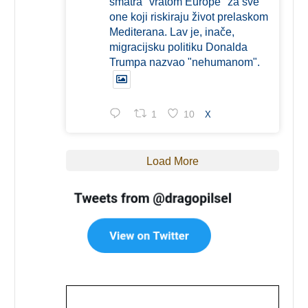
smatra "vratom Europe" za sve
one koji riskiraju život prelaskom
Mediterana. Lav je, inače,
migracijsku politiku Donalda
Trumpa nazvao "nehumanom".
1
10
X
Load More