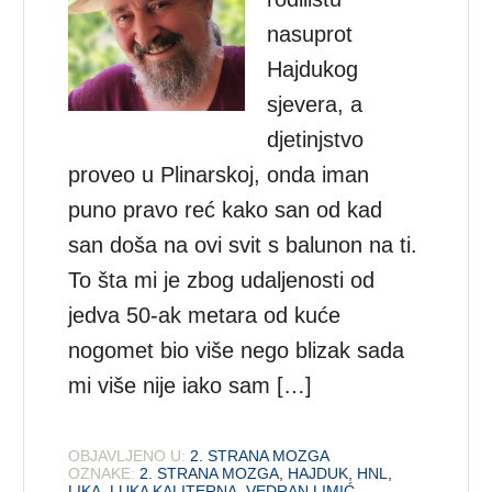
nasuprot
Hajdukog
sjevera, a
djetinjstvo
proveo u Plinarskoj, onda iman
puno pravo reć kako san od kad
san doša na ovi svit s balunon na ti.
To šta mi je zbog udaljenosti od
jedva 50-ak metara od kuće
nogomet bio više nego blizak sada
mi više nije iako sam […]
OBJAVLJENO U:
2. STRANA MOZGA
OZNAKE:
2. STRANA MOZGA
,
HAJDUK
,
HNL
,
LIKA
,
LUKA KALITERNA
,
VEDRAN LIMIĆ