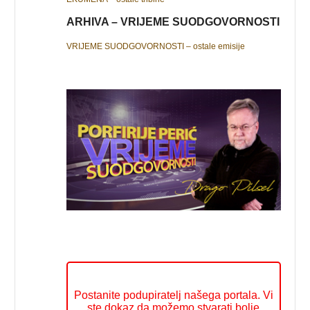
ARHIVA – VRIJEME SUODGOVORNOSTI
VRIJEME SUODGOVORNOSTI – ostale emisije
Postanite podupiratelj našega portala. Vi
ste dokaz da možemo stvarati bolje