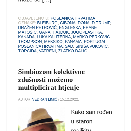
OBJAVLJENO U:
POSLANICA HRVATIMA
OZNAKE:
BLEIBURG
,
CIBONA
,
DONALD TRUMP
,
DRAŽEN PETROVIĆ
,
ENGLESKA
,
FRANE
MATOŠIĆ
,
GANA
,
HAJDUK
,
JUGOPLASTIKA
,
KANADA
,
LUKA KALITERNA
,
MARKO PERKOVIĆ
THOMPSON
,
MEKSIKO
,
PANAMA
,
PORTUGAL
,
POSLANICA HRVATIMA
,
SAD
,
SINIŠA VUKOVIĆ
,
TORCIDA
,
VATRENI
,
ZLATKO DALIĆ
Simbiozom kolektivne
zdušnosti možemo
multiplicirat htjenje
AUTOR:
VEDRAN LIMIĆ
/ 15.12.2022.
Kako san rođen
u staron
rodilištu