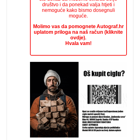
društvo i da ponekad valja htjeti i
nemoguće kako bismo dosegnuli
moguće.
Molimo vas da pomognete Autograf.hr
uplatom priloga na naš račun (kliknite
ovdje).
Hvala vam!