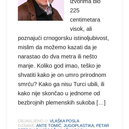
izvorima bio
225
centimetara
visok, ali
poznajući crnogorsku istinoljubivost,
mislim da možemo kazati da je
narastao do dva metra ili nešto
manje. Koliko god imao, teško je
shvatiti kako je on umro prirodnom
smrću? Kako ga nisu Turci ubili, ili
kako nije skončao u jednome od
bezbrojnih plemenskih sukoba […]
OBJAVLJENO U:
VLAŠKA POSLA
OZNAKE:
ANTE TOMIĆ
,
JUGOPLASTIKA
,
PETAR