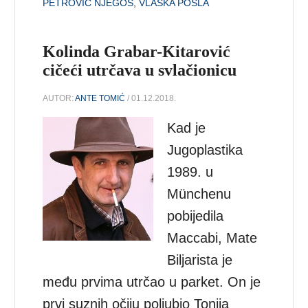
PETROVIĆ NJEGOŠ
,
VLAŠKA POSLA
Kolinda Grabar-Kitarović
cičeći utrčava u svlačionicu
AUTOR:
ANTE TOMIĆ
/ 01.12.2018.
Kad je
Jugoplastika
1989. u
Münchenu
pobijedila
Maccabi, Mate
Biljarista je
među prvima utrčao u parket. On je
prvi suznih očiju poljubio Tonija