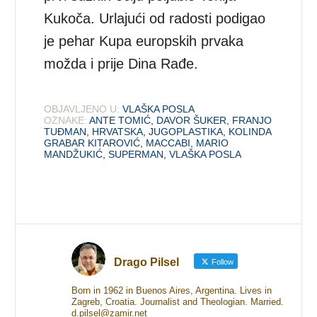
Kukoča. Urlajući od radosti podigao
je pehar Kupa europskih prvaka
možda i prije Dina Rađe.
OBJAVLJENO U:
VLAŠKA POSLA
OZNAKE:
ANTE TOMIĆ
,
DAVOR ŠUKER
,
FRANJO
TUĐMAN
,
HRVATSKA
,
JUGOPLASTIKA
,
KOLINDA
GRABAR KITAROVIĆ
,
MACCABI
,
MARIO
MANDŽUKIĆ
,
SUPERMAN
,
VLAŠKA POSLA
Drago Pilsel
Follow
Born in 1962 in Buenos Aires, Argentina. Lives in
Zagreb, Croatia. Journalist and Theologian. Married.
d.pilsel@zamir.net