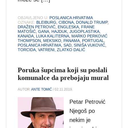
OBJAVLJENO U:
POSLANICA HRVATIMA
OZNAKE:
BLEIBURG
,
CIBONA
,
DONALD TRUMP
,
DRAŽEN PETROVIĆ
,
ENGLESKA
,
FRANE
MATOŠIĆ
,
GANA
,
HAJDUK
,
JUGOPLASTIKA
,
KANADA
,
LUKA KALITERNA
,
MARKO PERKOVIĆ
THOMPSON
,
MEKSIKO
,
PANAMA
,
PORTUGAL
,
POSLANICA HRVATIMA
,
SAD
,
SINIŠA VUKOVIĆ
,
TORCIDA
,
VATRENI
,
ZLATKO DALIĆ
Poruka šupcima koji su poslali
komunalce da prebojaju mural
AUTOR:
ANTE TOMIĆ
/ 02.11.2019.
Petar Petrović
Njegoš po
nekim je