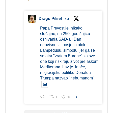
Drago Pilsel
4 Jul
Papa Prevost je, nikako
slučajno, na 250. godišnjicu
osnivanja SAD-a i Dan
neovisnosti, posjetio otok
Lampedusu, simbolu, jer ga se
smatra "vratom Europe" za sve
one koji riskiraju život prelaskom
Mediterana. Lav je, inače,
migracijsku politiku Donalda
Trumpa nazvao "nehumanom".
1
10
X