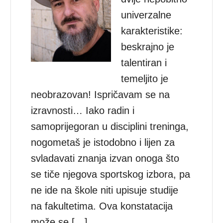
univerzalne
karakteristike:
beskrajno je
talentiran i
temeljito je
neobrazovan! Ispričavam se na
izravnosti… Iako radin i
samoprijegoran u disciplini treninga,
nogometaš je istodobno i lijen za
svladavati znanja izvan onoga što
se tiče njegova sportskog izbora, pa
ne ide na škole niti upisuje studije
na fakultetima. Ova konstatacija
može se […]