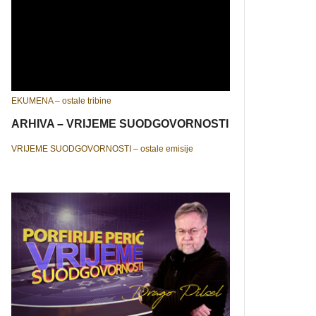
EKUMENA – ostale tribine
ARHIVA – VRIJEME SUODGOVORNOSTI
VRIJEME SUODGOVORNOSTI – ostale emisije