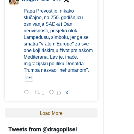
4 Jul
Papa Prevost je, nikako
slučajno, na 250. godišnjicu
osnivanja SAD-a i Dan
neovisnosti, posjetio otok
Lampedusu, simbolu, jer ga se
smatra "vratom Europe" za sve
one koji riskiraju život prelaskom
Mediterana. Lav je, inače,
migracijsku politiku Donalda
Trumpa nazvao "nehumanom".
1
10
X
Load More