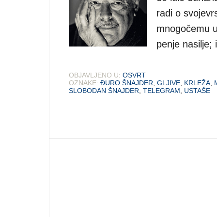
radi o svojev
mnogočemu u Hr
penje nasilje; 
OBJAVLJENO U:
OSVRT
OZNAKE:
ĐURO ŠNAJDER
,
GLJIVE
,
KRLEŽA
,
SLOBODAN ŠNAJDER
,
TELEGRAM
,
USTAŠE