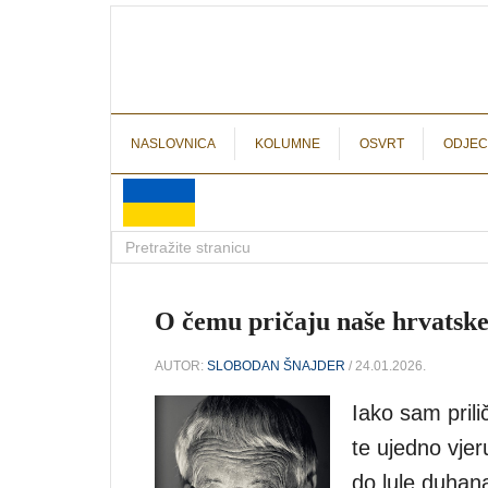
NASLOVNICA
KOLUMNE
OSVRT
ODJEC
O čemu pričaju naše hrvatske
AUTOR:
SLOBODAN ŠNAJDER
/ 24.01.2026.
Iako sam prili
te ujedno vjer
do lule duhan