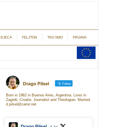
autograf.hr
novinarstvo s potpisom
 DJECA
FELJTON
TKO SMO
PRIJAVA
Drago Pilsel
Follow
Born in 1962 in Buenos Aires, Argentina. Lives in
Zagreb, Croatia. Journalist and Theologian. Married.
d.pilsel@zamir.net
Drago Pilsel