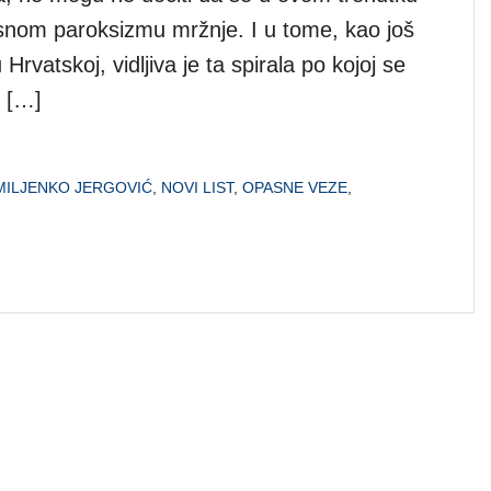
rsnom paroksizmu mržnje. I u tome, kao još
vatskoj, vidljiva je ta spirala po kojoj se
i […]
MILJENKO JERGOVIĆ
,
NOVI LIST
,
OPASNE VEZE
,