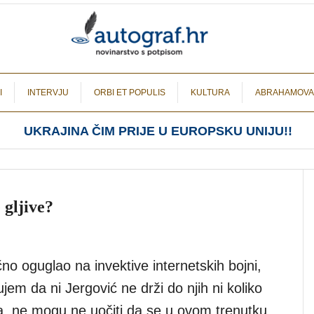
I
INTERVJU
ORBI ET POPULIS
KULTURA
ABRAHAMOVA
UKRAJINA ČIM PRIJE U EUROPSKU UNIJU!!
 gljive?
čno oguglao na invektive internetskih bojni,
ujem da ni Jergović ne drži do njih ni koliko
a, ne mogu ne uočiti da se u ovom trenutku