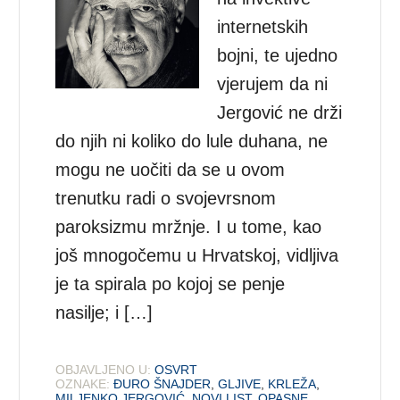
internetskih
bojni, te ujedno
vjerujem da ni
Jergović ne drži
do njih ni koliko do lule duhana, ne
mogu ne uočiti da se u ovom
trenutku radi o svojevrsnom
paroksizmu mržnje. I u tome, kao
još mnogočemu u Hrvatskoj, vidljiva
je ta spirala po kojoj se penje
nasilje; i […]
OBJAVLJENO U:
OSVRT
OZNAKE:
ĐURO ŠNAJDER
,
GLJIVE
,
KRLEŽA
,
MILJENKO JERGOVIĆ
,
NOVI LIST
,
OPASNE