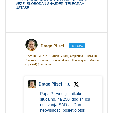
VEZE
,
SLOBODAN ŠNAJDER
,
TELEGRAM
,
USTAŠE
Drago Pilsel
Follow
Born in 1962 in Buenos Aires, Argentina. Lives in
Zagreb, Croatia. Journalist and Theologian. Married.
d.pilsel@zamir.net
Drago Pilsel
4 Jul
Papa Prevost je, nikako
slučajno, na 250. godišnjicu
osnivanja SAD-a i Dan
neovisnosti, posjetio otok