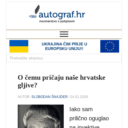
autograf.hr
novinarstvo s potpisom
UKRAJINA ČIM PRIJE U
EUROPSKU UNIJU!!
O čemu pričaju naše hrvatske
gljive?
AUTOR:
SLOBODAN ŠNAJDER
/ 24.01.2026.
Iako sam
prilično oguglao
na invektive