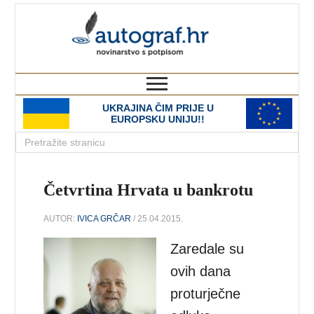
autograf.hr
novinarstvo s potpisom
UKRAJINA ČIM PRIJE U
EUROPSKU UNIJU!!
Četvrtina Hrvata u bankrotu
AUTOR:
IVICA GRČAR
/ 25.04.2015.
Zaredale su
ovih dana
proturječne