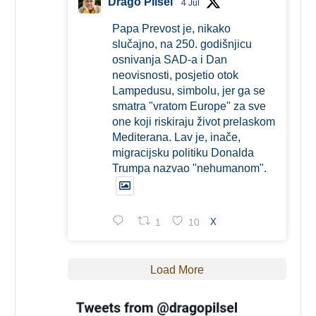
Drago Pilsel
4 Jul
Papa Prevost je, nikako
slučajno, na 250. godišnjicu
osnivanja SAD-a i Dan
neovisnosti, posjetio otok
Lampedusu, simbolu, jer ga se
smatra "vratom Europe" za sve
one koji riskiraju život prelaskom
Mediterana. Lav je, inače,
migracijsku politiku Donalda
Trumpa nazvao "nehumanom".
1
10
X
Load More