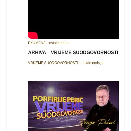
EKUMENA – ostale tribine
ARHIVA – VRIJEME SUODGOVORNOSTI
VRIJEME SUODGOVORNOSTI – ostale emisije