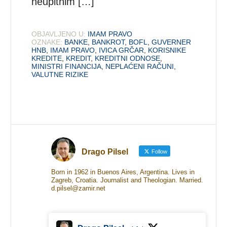
neupitnim […]
OBJAVLJENO U:
IMAM PRAVO
OZNAKE:
BANKE
,
BANKROT
,
BOFL
,
GUVERNER
HNB
,
IMAM PRAVO
,
IVICA GRČAR
,
KORISNIKE
KREDITE
,
KREDIT
,
KREDITNI ODNOSE
,
MINISTRI FINANCIJA
,
NEPLAĆENI RAČUNI
,
VALUTNE RIZIKE
Drago Pilsel
Follow
Born in 1962 in Buenos Aires, Argentina. Lives in
Zagreb, Croatia. Journalist and Theologian. Married.
d.pilsel@zamir.net