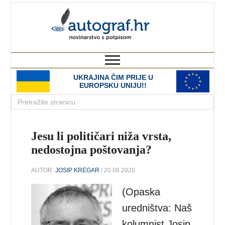
autograf.hr
novinarstvo s potpisom
UKRAJINA ČIM PRIJE U
EUROPSKU UNIJU!!
Jesu li političari niža vrsta,
nedostojna poštovanja?
AUTOR:
JOSIP KREGAR
/ 20.08.2020.
(Opaska
uredništva: Naš
kolumnist Josip