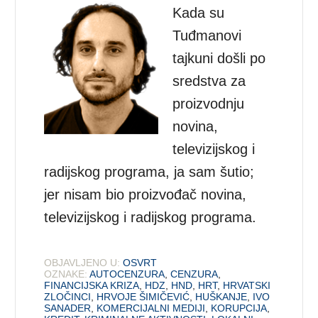
Kada su
Tuđmanovi
tajkuni došli po
sredstva za
proizvodnju
novina,
televizijskog i
radijskog programa, ja sam šutio;
jer nisam bio proizvođač novina,
televizijskog i radijskog programa.
OBJAVLJENO U:
OSVRT
OZNAKE:
AUTOCENZURA
,
CENZURA
,
FINANCIJSKA KRIZA
,
HDZ
,
HND
,
HRT
,
HRVATSKI
ZLOČINCI
,
HRVOJE ŠIMIČEVIĆ
,
HUŠKANJE
,
IVO
SANADER
,
KOMERCIJALNI MEDIJI
,
KORUPCIJA
,