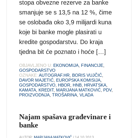
stopa obvezne rezerve za banke
smanjuje se s 13,5 na 12 %, čime
se oslobađa oko 3,9 milijardi kuna
koje bi banke mogle plasirati u
kredite gospodarstvu. Do kraja
tjedna bit će poznato i hoće […]
OBJAVLJENO U:
EKONOMIJA
,
FINANCIJE
,
GOSPODARSTVO
OZNAKE:
AUTOGRAF.HR
,
BORIS VUJČIĆ
,
DAVOR MAJETIĆ
,
EUROPSKA KOMISIJA
,
GOSPODARSTVO
,
HBOR
,
HNB
,
HRVATSKA
,
KAMATA
,
KREDIT
,
MARIJANA MATKOVIĆ
,
PDV
,
PROIZVODNJA
,
TROŠARINA
,
VLADA
Najam spašava građevinare i
banke
AUTOR:
MARIJANA MATKOVIĆ
/ 14.10.2013.