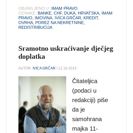
OBJAVLJENO U:
IMAM PRAVO
OZNAKE:
BANKE
,
CHF
,
DUKA
,
HRVATSKA
,
IMAM
PRAVO
,
IMOVINA
,
IVICA GRČAR
,
KREDIT
,
OVRHA
,
POREZ NA NEKRETNINE
,
REDISTRIBUCIJA
Sramotno uskraćivanje dječjeg
doplatka
AUTOR:
IVICA GRČAR
/ 12.10.2015.
Čitateljica
(podaci u
redakciji) piše
da je
samohrana
majka 11-