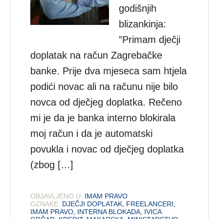
godišnjih
blizankinja:
”Primam dječji
doplatak na račun Zagrebačke
banke. Prije dva mjeseca sam htjela
podići novac ali na računu nije bilo
novca od dječjeg doplatka. Rečeno
mi je da je banka interno blokirala
moj račun i da je automatski
povukla i novac od dječjeg doplatka
(zbog […]
OBJAVLJENO U:
IMAM PRAVO
OZNAKE:
DJEČJI DOPLATAK
,
FREELANCERI
,
IMAM PRAVO
,
INTERNA BLOKADA
,
IVICA