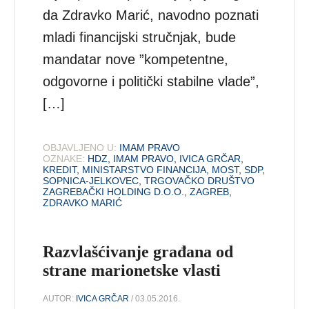
da Zdravko Marić, navodno poznati
mladi financijski stručnjak, bude
mandatar nove ”kompetentne,
odgovorne i politički stabilne vlade”,
[…]
OBJAVLJENO U:
IMAM PRAVO
OZNAKE:
HDZ
,
IMAM PRAVO
,
IVICA GRČAR
,
KREDIT
,
MINISTARSTVO FINANCIJA
,
MOST
,
SDP
,
SOPNICA-JELKOVEC
,
TRGOVAČKO DRUŠTVO
ZAGREBAČKI HOLDING D.O.O.
,
ZAGREB
,
ZDRAVKO MARIĆ
Razvlašćivanje građana od
strane marionetske vlasti
AUTOR:
IVICA GRČAR
/ 03.05.2016.