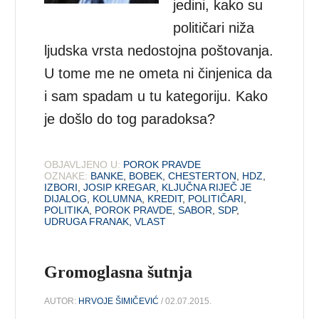
jedini, kako su
političari niža
ljudska vrsta nedostojna poštovanja.
U tome me ne ometa ni činjenica da
i sam spadam u tu kategoriju. Kako
je došlo do tog paradoksa?
OBJAVLJENO U:
POROK PRAVDE
OZNAKE:
BANKE
,
BOBEK
,
CHESTERTON
,
HDZ
,
IZBORI
,
JOSIP KREGAR
,
KLJUČNA RIJEČ JE
DIJALOG
,
KOLUMNA
,
KREDIT
,
POLITIČARI
,
POLITIKA
,
POROK PRAVDE
,
SABOR
,
SDP
,
UDRUGA FRANAK
,
VLAST
Gromoglasna šutnja
AUTOR:
HRVOJE ŠIMIČEVIĆ
/ 02.07.2015.