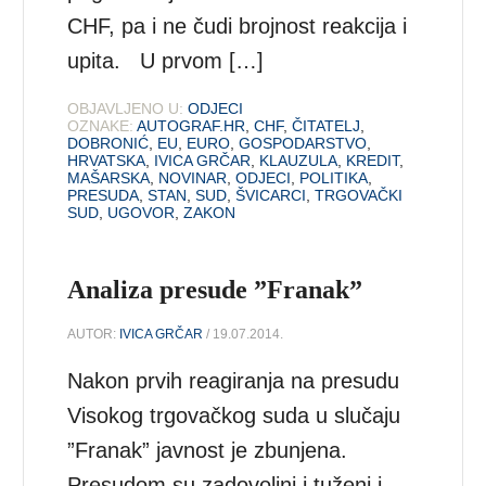
CHF, pa i ne čudi brojnost reakcija i
upita. U prvom […]
OBJAVLJENO U:
ODJECI
OZNAKE:
AUTOGRAF.HR
,
CHF
,
ČITATELJ
,
DOBRONIĆ
,
EU
,
EURO
,
GOSPODARSTVO
,
HRVATSKA
,
IVICA GRČAR
,
KLAUZULA
,
KREDIT
,
MAŠARSKA
,
NOVINAR
,
ODJECI
,
POLITIKA
,
PRESUDA
,
STAN
,
SUD
,
ŠVICARCI
,
TRGOVAČKI
SUD
,
UGOVOR
,
ZAKON
Analiza presude ”Franak”
AUTOR:
IVICA GRČAR
/ 19.07.2014.
Nakon prvih reagiranja na presudu
Visokog trgovačkog suda u slučaju
”Franak” javnost je zbunjena.
Presudom su zadovoljni i tuženi i