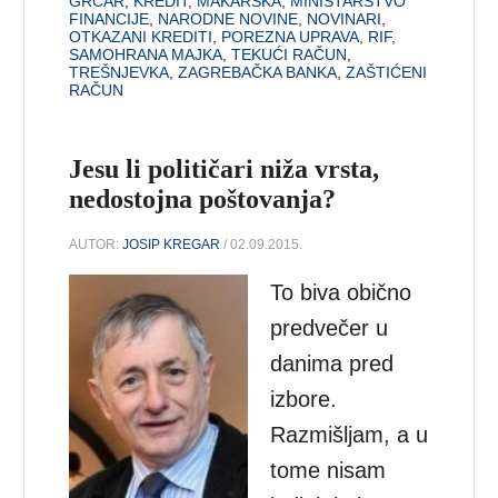
GRČAR
,
KREDIT
,
MAKARSKA
,
MINISTARSTVO
FINANCIJE
,
NARODNE NOVINE
,
NOVINARI
,
OTKAZANI KREDITI
,
POREZNA UPRAVA
,
RIF
,
SAMOHRANA MAJKA
,
TEKUĆI RAČUN
,
TREŠNJEVKA
,
ZAGREBAČKA BANKA
,
ZAŠTIĆENI
RAČUN
Jesu li političari niža vrsta,
nedostojna poštovanja?
AUTOR:
JOSIP KREGAR
/ 02.09.2015.
To biva obično
predvečer u
danima pred
izbore.
Razmišljam, a u
tome nisam