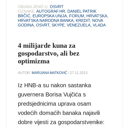
OBJAVLJENO U:
OSVRT
OZNAKE:
AUTOGRAF.HR
,
DANIEL PATRIK
BRČIĆ
,
EUROPSKA UNIJA
,
FORUM
,
HRVATSKA
,
HRVATSKA NARODNA BANKA
,
KREDIT
,
NOVA
GODINA
,
OSVRT
,
SKYPE
,
VENEZUELA
,
VLADA
4 milijarde kuna za
gospodarstvo, ali bez
optimizma
AUTOR:
MARIJANA MATKOVIĆ
/ 27.11.2013.
Iz HNB-a su nakon sastanka
guvernera Borisa Vujčića s
predsjednicima uprava osam
vodećih domaćih banaka najavili
dobre vijesti za gospodarstvenike: