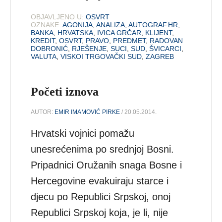
OBJAVLJENO U:
OSVRT
OZNAKE:
AGONIJA
,
ANALIZA
,
AUTOGRAF.HR
,
BANKA
,
HRVATSKA
,
IVICA GRČAR
,
KLIJENT
,
KREDIT
,
OSVRT
,
PRAVO
,
PREDMET
,
RADOVAN
DOBRONIĆ
,
RJEŠENJE
,
SUCI
,
SUD
,
ŠVICARCI
,
VALUTA
,
VISKOI TRGOVAČKI SUD
,
ZAGREB
Početi iznova
AUTOR:
EMIR IMAMOVIĆ PIRKE
/ 20.05.2014.
Hrvatski vojnici pomažu
unesrećenima po srednjoj Bosni.
Pripadnici Oružanih snaga Bosne i
Hercegovine evakuiraju starce i
djecu po Republici Srpskoj, onoj
Republici Srpskoj koja, je li, nije