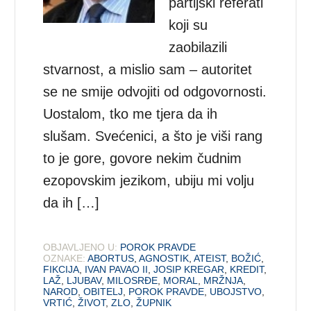
partijski referati
koji su
zaobilazili
stvarnost, a mislio sam – autoritet
se ne smije odvojiti od odgovornosti.
Uostalom, tko me tjera da ih
slušam. Svećenici, a što je viši rang
to je gore, govore nekim čudnim
ezopovskim jezikom, ubiju mi volju
da ih […]
OBJAVLJENO U:
POROK PRAVDE
OZNAKE:
ABORTUS
,
AGNOSTIK
,
ATEIST
,
BOŽIĆ
,
FIKCIJA
,
IVAN PAVAO II
,
JOSIP KREGAR
,
KREDIT
,
LAŽ
,
LJUBAV
,
MILOSRĐE
,
MORAL
,
MRŽNJA
,
NAROD
,
OBITELJ
,
POROK PRAVDE
,
UBOJSTVO
,
VRTIĆ
,
ŽIVOT
,
ZLO
,
ŽUPNIK