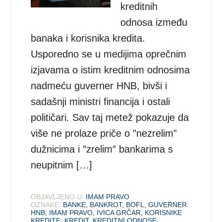
kreditnih
odnosa između
banaka i korisnika kredita.
Usporedno se u medijima oprečnim
izjavama o istim kreditnim odnosima
nadmeću guverner HNB, bivši i
sadašnji ministri financija i ostali
političari. Sav taj metež pokazuje da
više ne prolaze priče o ”nezrelim”
dužnicima i ”zrelim” bankarima s
neupitnim […]
OBJAVLJENO U:
IMAM PRAVO
OZNAKE:
BANKE
,
BANKROT
,
BOFL
,
GUVERNER
HNB
,
IMAM PRAVO
,
IVICA GRČAR
,
KORISNIKE
KREDITE
,
KREDIT
,
KREDITNI ODNOSE
,