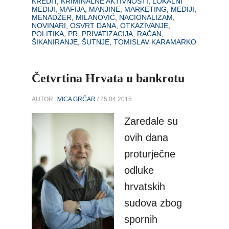
KREDIT
,
KRIMINALNE AKTIVNOSTI
,
LOKALNI
MEDIJI
,
MAFIJA
,
MANJINE
,
MARKETING
,
MEDIJI
,
MENADŽER
,
MILANOVIĆ
,
NACIONALIZAM
,
NOVINARI
,
OSVRT DANA
,
OTKAZIVANJE
,
POLITIKA
,
PR
,
PRIVATIZACIJA
,
RAČAN
,
ŠIKANIRANJE
,
ŠUTNJE
,
TOMISLAV KARAMARKO
Četvrtina Hrvata u bankrotu
AUTOR:
IVICA GRČAR
/ 25.04.2015.
Zaredale su
ovih dana
proturječne
odluke
hrvatskih
sudova zbog
spornih