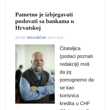
Pametno je izbjegavati
poslovati sa bankama u
Hrvatskoj
AUTOR:
IVICA GRČAR
/ 05.07.2016.
Čitateljica
(podaci poznati
redakciji) moli
da joj
pomognemo da
se kao
korisnica
kredita u CHF