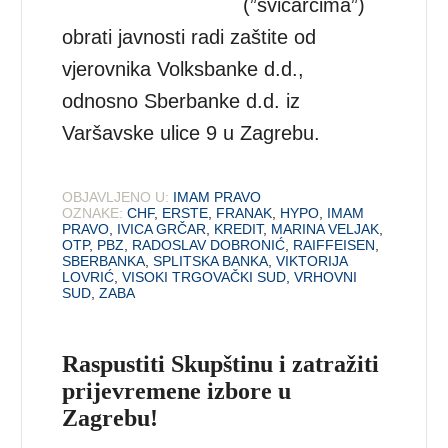
(”švicarcima”)
obrati javnosti radi zaštite od
vjerovnika Volksbanke d.d.,
odnosno Sberbanke d.d. iz
Varšavske ulice 9 u Zagrebu.
OBJAVLJENO U:
IMAM PRAVO
OZNAKE:
CHF
,
ERSTE
,
FRANAK
,
HYPO
,
IMAM
PRAVO
,
IVICA GRČAR
,
KREDIT
,
MARINA VELJAK
,
OTP
,
PBZ
,
RADOSLAV DOBRONIĆ
,
RAIFFEISEN
,
SBERBANKA
,
SPLITSKA BANKA
,
VIKTORIJA
LOVRIĆ
,
VISOKI TRGOVAČKI SUD
,
VRHOVNI
SUD
,
ZABA
Raspustiti Skupštinu i zatražiti
prijevremene izbore u
Zagrebu!