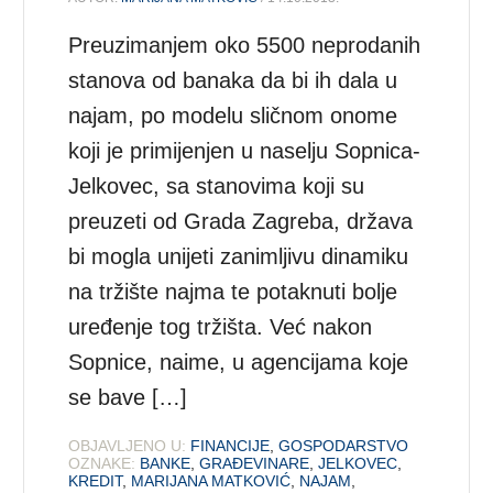
Preuzimanjem oko 5500 neprodanih
stanova od banaka da bi ih dala u
najam, po modelu sličnom onome
koji je primijenjen u naselju Sopnica-
Jelkovec, sa stanovima koji su
preuzeti od Grada Zagreba, država
bi mogla unijeti zanimljivu dinamiku
na tržište najma te potaknuti bolje
uređenje tog tržišta. Već nakon
Sopnice, naime, u agencijama koje
se bave […]
OBJAVLJENO U:
FINANCIJE
,
GOSPODARSTVO
OZNAKE:
BANKE
,
GRAĐEVINARE
,
JELKOVEC
,
KREDIT
,
MARIJANA MATKOVIĆ
,
NAJAM
,