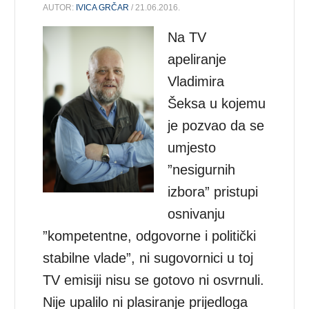
AUTOR:
IVICA GRČAR
/ 21.06.2016.
Na TV
apeliranje
Vladimira
Šeksa u kojemu
je pozvao da se
umjesto
”nesigurnih
izbora” pristupi
osnivanju
”kompetentne, odgovorne i politički
stabilne vlade”, ni sugovornici u toj
TV emisiji nisu se gotovo ni osvrnuli.
Nije upalilo ni plasiranje prijedloga