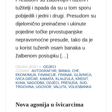
tužitelji i ispada da su u tom sporu
pobijedili i jedni i drugi. Presudom su
dijelomično preinačene i ukinute
pojedine točke prvostupanjske
nepravomoćne presude, tako da je
u korist tuženih osam banaka u
žalbenom postupku […]
OBJAVLJENO U:
ODJECI
OZNAKE:
AUTOGRAF.HR
,
BANKA
,
CHF
,
EKONOMIJA
,
FINANCIJE
,
FRANAK
,
GLAVNICA
,
IVICA GRČAR
,
KAMATA
,
KLAUZULA
,
KREDIT
,
KUNA
,
NAGODBA
,
ODJECI
,
PRESUDA
,
SUD
,
TRGOVINA
,
UGOVOR
,
VALUTA
,
VOLKSBANKA
Nova agonija u švicarcima