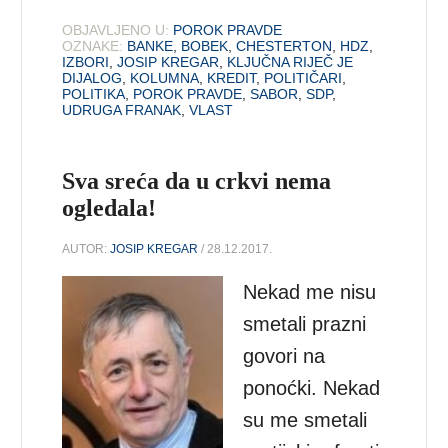
OBJAVLJENO U:
POROK PRAVDE
OZNAKE:
BANKE
,
BOBEK
,
CHESTERTON
,
HDZ
,
IZBORI
,
JOSIP KREGAR
,
KLJUČNA RIJEČ JE
DIJALOG
,
KOLUMNA
,
KREDIT
,
POLITIČARI
,
POLITIKA
,
POROK PRAVDE
,
SABOR
,
SDP
,
UDRUGA FRANAK
,
VLAST
Sva sreća da u crkvi nema
ogledala!
AUTOR:
JOSIP KREGAR
/ 28.12.2017.
Nekad me nisu
smetali prazni
govori na
ponoćki. Nekad
su me smetali