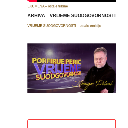
EKUMENA – ostale tribine
ARHIVA – VRIJEME SUODGOVORNOSTI
VRIJEME SUODGOVORNOSTI – ostale emisije