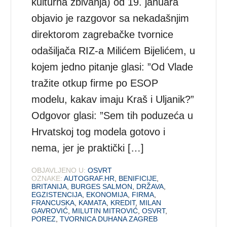
kulturna zbivanja) od 19. januara
objavio je razgovor sa nekadašnjim
direktorom zagrebačke tvornice
odašiljača RIZ-a Milićem Bijelićem, u
kojem jedno pitanje glasi: ”Od Vlade
tražite otkup firme po ESOP
modelu, kakav imaju Kraš i Uljanik?”
Odgovor glasi: ”Sem tih poduzeća u
Hrvatskoj tog modela gotovo i
nema, jer je praktički […]
OBJAVLJENO U:
OSVRT
OZNAKE:
AUTOGRAF.HR
,
BENIFICIJE
,
BRITANIJA
,
BURGES SALMON
,
DRŽAVA
,
EGZISTENCIJA
,
EKONOMIJA
,
FIRMA
,
FRANCUSKA
,
KAMATA
,
KREDIT
,
MILAN
GAVROVIĆ
,
MILUTIN MITROVIĆ
,
OSVRT
,
POREZ
,
TVORNICA DUHANA ZAGREB