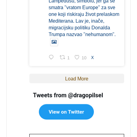
Lampedusu, simbolu, jer ga se
smatra "vratom Europe" za sve
one koji riskiraju život prelaskom
Mediterana. Lav je, inače,
migracijsku politiku Donalda
Trumpa nazvao "nehumanom".
1
10
X
Load More