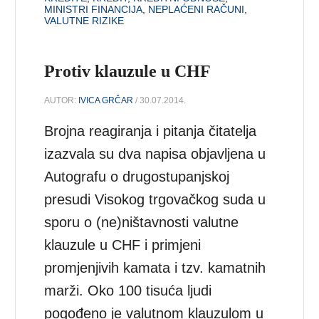
MINISTRI FINANCIJA
,
NEPLAĆENI RAČUNI
,
VALUTNE RIZIKE
Protiv klauzule u CHF
AUTOR:
IVICA GRČAR
/ 30.07.2014.
Brojna reagiranja i pitanja čitatelja
izazvala su dva napisa objavljena u
Autografu o drugostupanjskoj
presudi Visokog trgovačkog suda u
sporu o (ne)ništavnosti valutne
klauzule u CHF i primjeni
promjenjivih kamata i tzv. kamatnih
marži. Oko 100 tisuća ljudi
pogođeno je valutnom klauzulom u