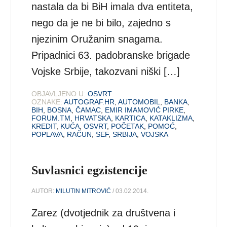
nastala da bi BiH imala dva entiteta,
nego da je ne bi bilo, zajedno s
njezinim Oružanim snagama.
Pripadnici 63. padobranske brigade
Vojske Srbije, takozvani niški […]
OBJAVLJENO U:
OSVRT
OZNAKE:
AUTOGRAF.HR
,
AUTOMOBIL
,
BANKA
,
BIH
,
BOSNA
,
ČAMAC
,
EMIR IMAMOVIĆ PIRKE
,
FORUM.TM
,
HRVATSKA
,
KARTICA
,
KATAKLIZMA
,
KREDIT
,
KUĆA
,
OSVRT
,
POČETAK
,
POMOĆ
,
POPLAVA
,
RAČUN
,
SEF
,
SRBIJA
,
VOJSKA
Suvlasnici egzistencije
AUTOR:
MILUTIN MITROVIĆ
/ 03.02.2014.
Zarez (dvotjednik za društvena i