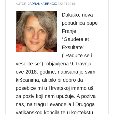
AUTOR:
JADRANKA BRNČIĆ
/ 22.04.2018.
Dakako, nova
pobudnica pape
Franje
“Gaudete et
Exsultate”
(”Radujte se i
veselite se”), objavljena 9. travnja
ove 2018. godine, napisana je svim
kršćanima, ali bilo bi dobro da
posebice mi u Hrvatskoj imamo uši
za poziv koji nam upućuje. A poziva
nas, na tragu i evanđelja i Drugoga
vatikanskog koncila te u kontekstu