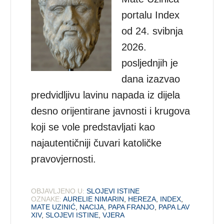
portalu Index
od 24. svibnja
2026.
posljednjih je
dana izazvao
predvidljivu lavinu napada iz dijela
desno orijentirane javnosti i krugova
koji se vole predstavljati kao
najautentičniji čuvari katoličke
pravovjernosti.
OBJAVLJENO U:
SLOJEVI ISTINE
OZNAKE:
AURELIE NIMARIN
,
HEREZA
,
INDEX
,
MATE UZINIĆ
,
NACIJA
,
PAPA FRANJO
,
PAPA LAV
XIV
,
SLOJEVI ISTINE
,
VJERA