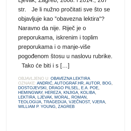
str. Je li nužno pročitati sve što se
objavljuje kao ”obavezna lektira”?
Naravno da nije. Riječ je o
preporukama, iskrenim i toplim
preporukama i o manje-više
pogođenom štosu u naslovu rubrike.
Tako će biti i s […]
OBJAVLJENO U:
OBAVEZNA LEKTIRA
OZNAKE:
ANDRIĆ
,
AUTOGRAF.HR
,
AUTOR
,
BOG
,
DOSTOJEVSKI
,
DRAGO PILSEL
,
E.A. POE
,
HEMINGWAY
,
HEREZA
,
KNJIGA
,
KOLIBA
,
LEKTIRA
,
LJEVAK
,
MORAL
,
ROMAN
,
TEOLOGIJA
,
TRAGEDIJA
,
VJEČNOST
,
VJERA
,
WILLIAM P. YOUNG
,
ZAGREB