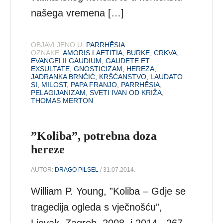
našega vremena […]
OBJAVLJENO U:
PARRHĒSIA
OZNAKE:
AMORIS LAETITIA
,
BURKE
,
CRKVA
,
EVANGELII GAUDIUM
,
GAUDETE ET
EXSULTATE
,
GNOSTICIZAM
,
HEREZA
,
JADRANKA BRNČIĆ
,
KRŠĆANSTVO
,
LAUDATO
SI
,
MILOST
,
PAPA FRANJO
,
PARRHĒSIA
,
PELAGIJANIZAM
,
SVETI IVAN OD KRIŽA
,
THOMAS MERTON
”Koliba”, potrebna doza
hereze
AUTOR:
DRAGO PILSEL
/ 31.07.2014.
William P. Young, ”Koliba – Gdje se
tragedija ogleda s vječnošću”,
Ljevak, Zagreb, 2008. i 2014., 267