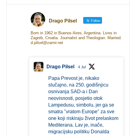
Drago Pilsel
Follow
Born in 1962 in Buenos Aires, Argentina. Lives in
Zagreb, Croatia. Journalist and Theologian. Married.
d.pilsel@zamir.net
Drago Pilsel
4 Jul
Papa Prevost je, nikako
slučajno, na 250. godišnjicu
osnivanja SAD-a i Dan
neovisnosti, posjetio otok
Lampedusu, simbolu, jer ga se
smatra "vratom Europe" za sve
one koji riskiraju život prelaskom
Mediterana. Lav je, inače,
migracijsku politiku Donalda