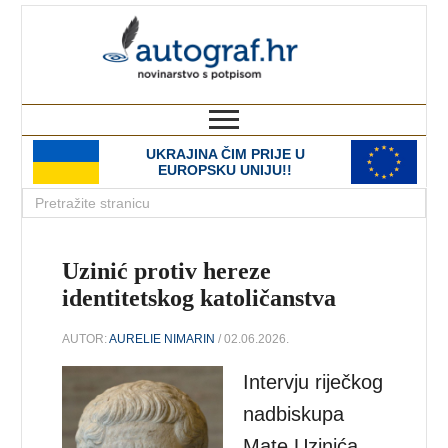
autograf.hr
novinarstvo s potpisom
UKRAJINA ČIM PRIJE U
EUROPSKU UNIJU!!
Uzinić protiv hereze
identitetskog katoličanstva
AUTOR:
AURELIE NIMARIN
/ 02.06.2026.
Intervju riječkog
nadbiskupa
Mate Uzinića