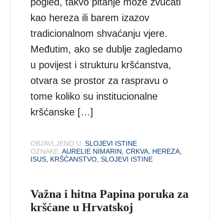
pogled, takvo pitanje može zvučati
kao hereza ili barem izazov
tradicionalnom shvaćanju vjere.
Međutim, ako se dublje zagledamo
u povijest i strukturu kršćanstva,
otvara se prostor za raspravu o
tome koliko su institucionalne
kršćanske […]
OBJAVLJENO U:
SLOJEVI ISTINE
OZNAKE:
AURELIE NIMARIN
,
CRKVA
,
HEREZA
,
ISUS
,
KRŠĆANSTVO
,
SLOJEVI ISTINE
Važna i hitna Papina poruka za
kršćane u Hrvatskoj