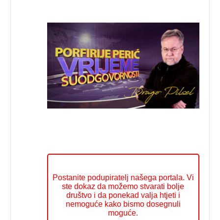
Postanite podupiratelj našega portala. Vi
ste dokaz da možemo stvarati bolje
društvo i da ponekad valja htjeti i
nemoguće kako bismo dosegnuli
moguće.