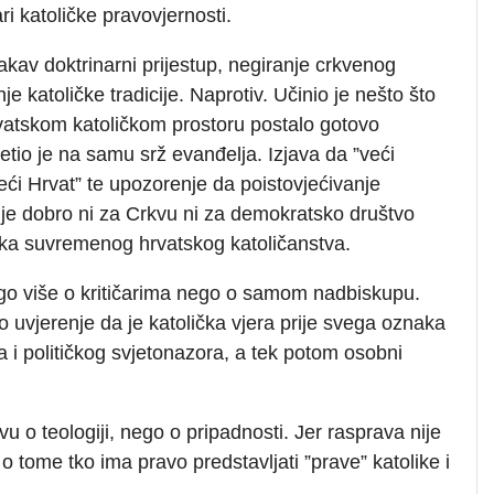
ari katoličke pravovjernosti.
akav doktrinarni prijestup, negiranje crkvenog
je katoličke tradicije. Naprotiv. Učinio je nešto što
vatskom katoličkom prostoru postalo gotovo
etio je na samu srž evanđelja. Izjava da ”veći
veći Hrvat” te upozorenje da poistovjećivanje
nije dobro ni za Crkvu ni za demokratsko društvo
očaka suvremenog hrvatskog katoličanstva.
nogo više o kritičarima nego o samom nadbiskupu.
 uvjerenje da je katolička vjera prije svega oznaka
 i političkog svjetonazora, a tek potom osobni
vu o teologiji, nego o pripadnosti. Jer rasprava nije
tome tko ima pravo predstavljati ”prave” katolike i