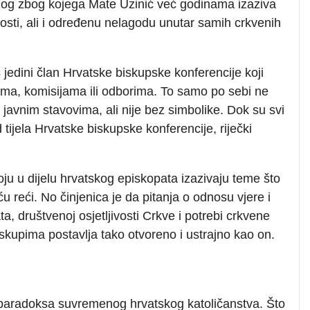
log zbog kojega Mate Uzinić već godinama izaziva
vnosti, ali i određenu nelagodu unutar samih crkvenih
s jedini član Hrvatske biskupske konferencije koji
ima, komisijama ili odborima. To samo po sebi ne
avnim stavovima, ali nije bez simbolike. Dok su svi
d tijela Hrvatske biskupske konferencije, riječki
i koju u dijelu hrvatskog episkopata izazivaju teme što
u reći. No činjenica je da pitanja o odnosu vjere i
a, društvenoj osjetljivosti Crkve i potrebi crkvene
skupima postavlja tako otvoreno i ustrajno kao on.
h paradoksa suvremenog hrvatskog katoličanstva. Što