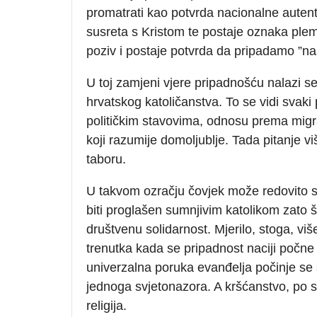
promatrati kao potvrda nacionalne autenti
susreta s Kristom te postaje oznaka plem
poziv i postaje potvrda da pripadamo ”na
U toj zamjeni vjere pripadnošću nalazi s
hrvatskog katoličanstva. To se vidi svaki
političkim stavovima, odnosu prema migra
koji razumije domoljublje. Tada pitanje viš
taboru.
U takvom ozračju čovjek može redovito s
biti proglašen sumnjivim katolikom zato št
društvenu solidarnost. Mjerilo, stoga, vi
trenutka kada se pripadnost naciji počne
univerzalna poruka evanđelja počinje se 
jednoga svjetonazora. A kršćanstvo, po sv
religija.