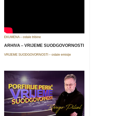
EKUMENA – ostale tribine
ARHIVA – VRIJEME SUODGOVORNOSTI
VRIJEME SUODGOVORNOSTI – ostale emisije