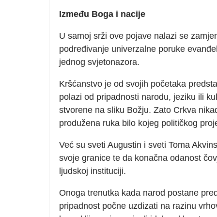
Između Boga i nacije
U samoj srži ove pojave nalazi se zamje
podređivanje univerzalne poruke evanđelja
jednog svjetonazora.
Kršćanstvo je od svojih početaka predstav
polazi od pripadnosti narodu, jeziku ili 
stvorene na sliku Božju. Zato Crkva nikad
produžena ruka bilo kojeg političkog proj
Već su sveti Augustin i sveti Toma Akvins
svoje granice te da konačna odanost čovjek
ljudskoj instituciji.
Onoga trenutka kada narod postane pred
pripadnost počne uzdizati na razinu vrhov