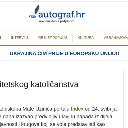
I
INTERVJU
ORBI ET POPULIS
KULTURA
ABRAHAMOVA
UKRAJINA ČIM PRIJE U EUROPSKU UNIJU!!
itetskog katoličanstva
nadbiskupa Mate Uzinića portalu
Index
od 24. svibnja
e dana izazvao predvidljivu lavinu napada iz dijela
javnosti i krugova koji se vole predstavljati kao