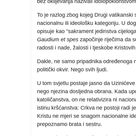
bez oklijevanja nazivali idolopoklonstvom
To je razlog zbog kojeg Drugi vatikansk
nacionalnu ili ideološku kategoriju. U dog
opisuje kao ”sakrament jedinstva cijeloga
Gaudium et spes
započinje riječima da su 
radosti i nade, žalosti i tjeskobe Kristovi
Dakle, ne samo pripadnika određenoga narod
politički okvir. Nego svih ljudi.
U tom svjetlu postaje jasno da Uzinićeve 
nego njezina dosljedna obrana. Kada upo
katoličanstva, on ne relativizira ni nacio
istinu kršćanstva: Crkva ne postoji radi
Kristu ne mjeri se snagom nacionalne id
prepoznamo brata i sestru.