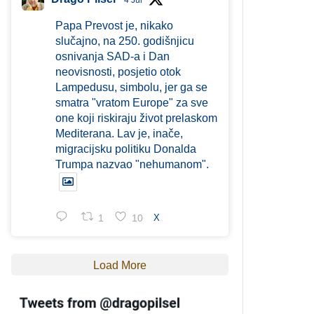
4 Jul
Papa Prevost je, nikako
slučajno, na 250. godišnjicu
osnivanja SAD-a i Dan
neovisnosti, posjetio otok
Lampedusu, simbolu, jer ga se
smatra "vratom Europe" za sve
one koji riskiraju život prelaskom
Mediterana. Lav je, inače,
migracijsku politiku Donalda
Trumpa nazvao "nehumanom".
1
10
X
Load More