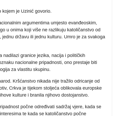
 kojem je Uzinić govorio.
i nacionalnim argumentima umjesto evanđeoskim,
o u onima koji više ne razlikuju katoličanstvo od
d, jednu državu ili jednu kulturu. Umro je za svakoga
adilazi granice jezika, nacija i političkih
znaku nacionalne pripadnosti, ono prestaje biti
ogija za vlastitu skupinu.
narod. Kršćanstvo nikada nije tražilo odricanje od
rotiv, Crkva je tijekom stoljeća oblikovala europske
jihove kulture i branila njihovo dostojanstvo.
ipadnost počne određivati sadržaj vjere, kada se
 interesima te kada se katoličanstvo počne