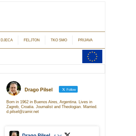
autograf.hr
novinarstvo s potpisom
 DJECA
FELJTON
TKO SMO
PRIJAVA
Drago Pilsel
Follow
Born in 1962 in Buenos Aires, Argentina. Lives in
Zagreb, Croatia. Journalist and Theologian. Married.
d.pilsel@zamir.net
Drago Pilsel