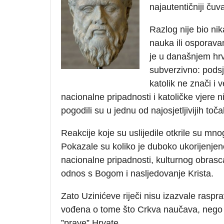
najautentičniji čuv
Razlog nije bio nik
nauka ili osporavan
je u današnjem hr
subverzivno: podsj
katolik ne znači i 
nacionalne pripadnosti i katoličke vjere 
pogodili su u jednu od najosjetljivijih t
Reakcije koje su uslijedile otkrile su m
Pokazale su koliko je duboko ukorijenjeno
nacionalne pripadnosti, kulturnog obrasca
odnos s Bogom i nasljedovanje Krista.
Zato Uzinićeve riječi nisu izazvale raspra
vođena o tome što Crkva naučava, nego o 
”prave” Hrvate.