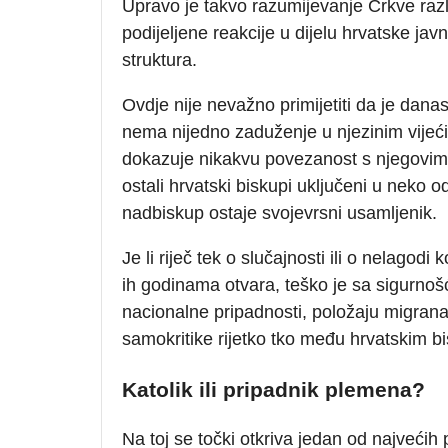
Upravo je takvo razumijevanje Crkve raz
podijeljene reakcije u dijelu hrvatske ja
struktura.
Ovdje nije nevažno primijetiti da je dana
nema nijedno zaduženje u njezinim vijeć
dokazuje nikakvu povezanost s njegovim j
ostali hrvatski biskupi uključeni u neko o
nadbiskup ostaje svojevrsni usamljenik.
Je li riječ tek o slučajnosti ili o nelagod
ih godinama otvara, teško je sa sigurnošć
nacionalne pripadnosti, položaju migranat
samokritike rijetko tko među hrvatskim bi
Katolik ili pripadnik plemena?
Na toj se točki otkriva jedan od najveći