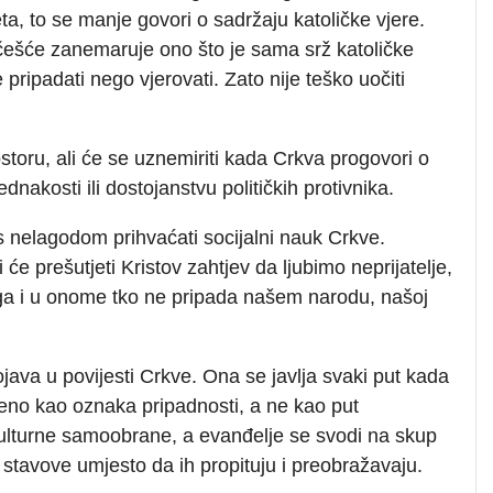
eta, to se manje govori o sadržaju katoličke vjere.
e češće zanemaruje ono što je sama srž katoličke
e pripadati nego vjerovati. Zato nije teško uočiti
storu, ali će se uznemiriti kada Crkva progovori o
nakosti ili dostojanstvu političkih protivnika.
e s nelagodom prihvaćati socijalni nauk Crkve.
će prešutjeti Kristov zahtjev da ljubimo neprijatelje,
ga i u onome tko ne pripada našem narodu, našoj
ojava u povijesti Crkve. Ona se javlja svaki put kada
eno kao oznaka pripadnosti, a ne kao put
kulturne samoobrane, a evanđelje se svodi na skup
 stavove umjesto da ih propituju i preobražavaju.