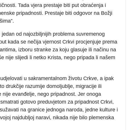
čnosti. Tada vjera prestaje biti put obraćenja i
enske pripadnosti. Prestaje biti odgovor na Božji
šima”.
e jedan od najozbiljnijih problema suvremenog
 put kada se nečija vjernost Crkvi procjenjuje prema
ntima, izboru stranke za koju glasuje ili načinu na
e nije slijedi li netko Krista, nego pripada li našem
udjelovati u sakramentalnom životu Crkve, a ipak
o drukčije razumije domoljublje, migracije ili
še nije evanđelje, nego pripadnost. Jer onoga
 smatrati gotovo preduvjetom za pripadnost Crkvi,
sužavati na granice jednoga naroda, jedne kulture i
ojoj najdubljoj naravi, nikada nije bilo plemenska