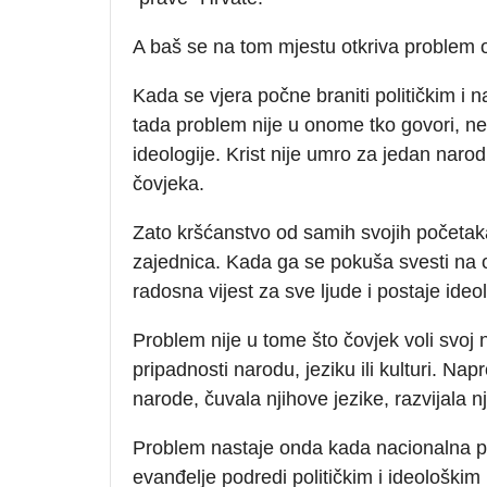
A baš se na tom mjestu otkriva problem o
Kada se vjera počne braniti političkim 
tada problem nije u onome tko govori, neg
ideologije. Krist nije umro za jedan naro
čovjeka.
Zato kršćanstvo od samih svojih početaka n
zajednica. Kada ga se pokuša svesti na o
radosna vijest za sve ljude i postaje ideol
Problem nije u tome što čovjek voli svoj 
pripadnosti narodu, jeziku ili kulturi. Nap
narode, čuvala njihove jezike, razvijala n
Problem nastaje onda kada nacionalna pr
evanđelje podredi političkim i ideološkim