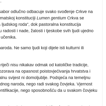
.
i sabor odlučno odbacuje svako svođenje Crkve na
matskoj konstituciji
Lumen gentium
Crkva se
 ljudskog roda”, dok pastoralna konstitucija
radosti i nade, žalosti i tjeskobe svih ljudi ujedno
h učenika.
a. Ne samo ljudi koji dijele isti kulturni ili
riječi nisu nikakav odmak od katoličke tradicije,
zorava na opasnost poistovjećivanja hrvatstva i
nalnu svijest ni domoljublje. Podsjeća na temeljnu
 jednog naroda, nego radi svakog čovjeka. Vjernost
entifikacije, nego sposobnošću da u svakom čovjeku