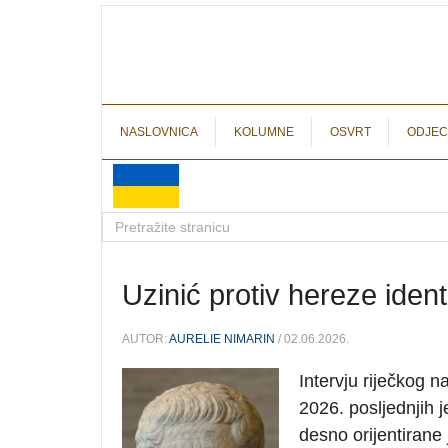
NASLOVNICA
KOLUMNE
OSVRT
ODJEC
Uzinić protiv hereze ident
AUTOR:
AURELIE NIMARIN
/ 02.06.2026.
Intervju riječkog 
2026. posljednjih j
desno orijentirane 