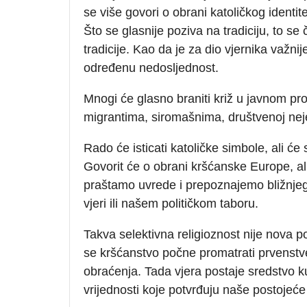
se više govori o obrani katoličkog identit
Što se glasnije poziva na tradiciju, to s
tradicije. Kao da je za dio vjernika važnij
određenu nedosljednost.
Mnogi će glasno braniti križ u javnom pro
migrantima, siromašnima, društvenoj nejed
Rado će isticati katoličke simbole, ali ć
Govorit će o obrani kršćanske Europe, ali 
praštamo uvrede i prepoznajemo bližnje
vjeri ili našem političkom taboru.
Takva selektivna religioznost nije nova p
se kršćanstvo počne promatrati prvenstv
obraćenja. Tada vjera postaje sredstvo 
vrijednosti koje potvrđuju naše postojeće