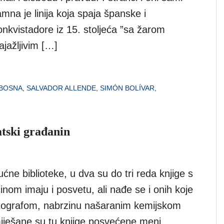
amna je linija koja spaja španske i
nkvistadore iz 15. stoljeća ”sa žarom
ajažljivim […]
BOSNA
,
SALVADOR ALLENDE
,
SIMÓN BOLÍVAR
,
atski građanin
kućne biblioteke, u dva su do tri reda knjige s
nom imaju i posvetu, ali nađe se i onih koje
tografom, nabrzinu našaranim kemijskom
ješane su tu knjige posvećene meni,