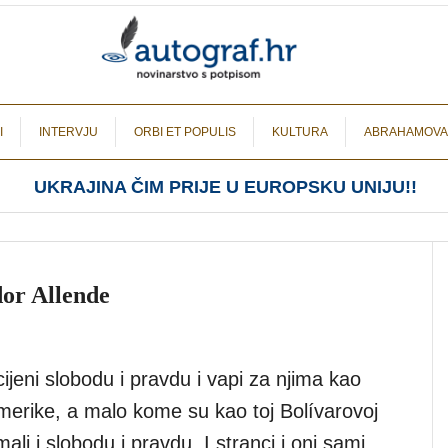
I
INTERVJU
ORBI ET POPULIS
KULTURA
ABRAHAMOVA
UKRAJINA ČIM PRIJE U EUROPSKU UNIJU!!
or Allende
ijeni slobodu i pravdu i vapi za njima kao
Amerike, a malo kome su kao toj Bolívarovoj
timali i slobodu i pravdu. I stranci i oni sami