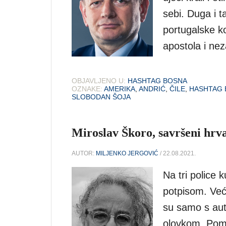
sebi. Duga i t
portugalske ko
apostola i nez
OBJAVLJENO U:
HASHTAG BOSNA
OZNAKE:
AMERIKA
,
ANDRIĆ
,
ČILE
,
HASHTAG 
SLOBODAN ŠOJA
Miroslav Škoro, savršeni hrv
AUTOR:
MILJENKO JERGOVIĆ
/ 22.08.2021.
Na tri police 
potpisom. Veći
su samo s au
olovkom. Pomi