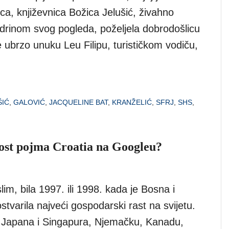
ca, književnica Božica Jelušić, živahno
odrinom svog pogleda, poželjela dobrodošlicu
e ubrzo unuku Leu Filipu, turističkom vodiču,
ŠIĆ
,
GALOVIĆ
,
JACQUELINE BAT
,
KRANŽELIĆ
,
SFRJ
,
SHS
,
st pojma Croatia na Googleu?
lim, bila 1997. ili 1998. kada je Bosna i
tvarila najveći gospodarski rast na svijetu.
 Japana i Singapura, Njemačku, Kanadu,