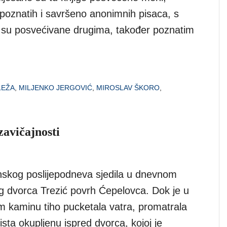
upoznatih i savršeno anonimnih pisaca, s
 su posvećivane drugima, također poznatim
LEŽA
,
MILJENKO JERGOVIĆ
,
MIROSLAV ŠKORO
,
zavičajnosti
skog poslijepodneva sjedila u dnevnom
g dvorca Trezić povrh Ćepelovca. Dok je u
om kaminu tiho pucketala vatra, promatrala
sta okupljenu ispred dvorca, kojoj je