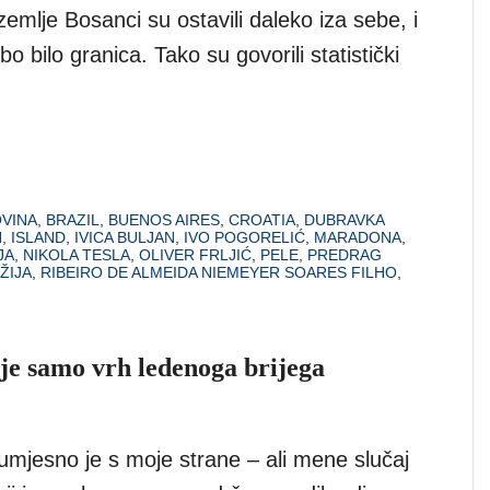
 zemlje Bosanci su ostavili daleko iza sebe, i
o bilo granica. Tako su govorili statistički
OVINA
,
BRAZIL
,
BUENOS AIRES
,
CROATIA
,
DUBRAVKA
N
,
ISLAND
,
IVICA BULJAN
,
IVO POGORELIĆ
,
MARADONA
,
JA
,
NIKOLA TESLA
,
OLIVER FRLJIĆ
,
PELE
,
PREDRAG
ŽIJA
,
RIBEIRO DE ALMEIDA NIEMEYER SOARES FILHO
,
 je samo vrh ledenoga brijega
umjesno je s moje strane – ali mene slučaj