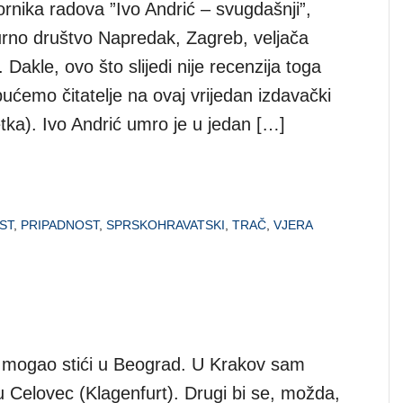
rnika radova ”Ivo Andrić – svugdašnji”,
urno društvo Napredak, Zagreb, veljača
 Dakle, ovo što slijedi nije recenzija toga
pućemo čitatelje na ovaj vrijedan izdavački
tka). Ivo Andrić umro je u jedan […]
ST
,
PRIPADNOST
,
SPRSKOHRAVATSKI
,
TRAČ
,
VJERA
h mogao stići u Beograd. U Krakov sam
u Celovec (Klagenfurt). Drugi bi se, možda,