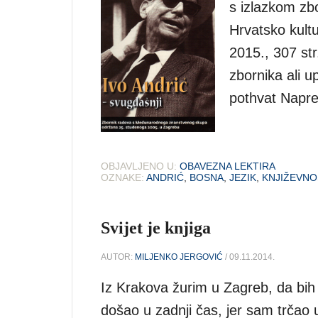
s izlazkom zbo
Hrvatsko kult
2015., 307 str.
zbornika ali u
pothvat Napre
OBJAVLJENO U:
OBAVEZNA LEKTIRA
OZNAKE:
ANDRIĆ
,
BOSNA
,
JEZIK
,
KNJIŽEVNO
Svijet je knjiga
AUTOR:
MILJENKO JERGOVIĆ
/ 09.11.2014.
Iz Krakova žurim u Zagreb, da bi
došao u zadnji čas, jer sam trčao 