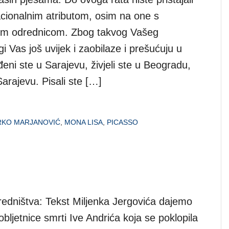
acionalnim atributom, osim na one s
om odrednicom. Zbog takvog Vašeg
gi Vas još uvijek i zaobilaze i prešućuju u
eni ste u Sarajevu, živjeli ste u Beogradu,
Sarajevu. Pisali ste […]
RKO MARJANOVIĆ
,
MONA LISA
,
PICASSO
dništva: Tekst Miljenka Jergovića dajemo
bljetnice smrti Ive Andrića koja se poklopila