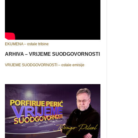
EKUMENA – ostale tribine
ARHIVA – VRIJEME SUODGOVORNOSTI
VRIJEME SUODGOVORNOSTI – ostale emisije