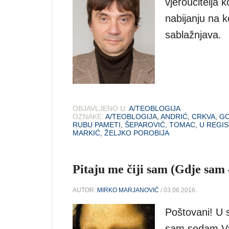
vjeroučitelja 
nabijanju na k
sablažnjava.
OBJAVLJENO U:
A/TEOBLOGIJA
OZNAKE:
A/TEOBLOGIJA
,
ANDRIĆ
,
CRKVA
,
GO
RUBU PAMETI
,
ŠEPAROVIĆ
,
TOMAC
,
U REGI
MARKIĆ
,
ŽELJKO POROBIJA
Pitaju me čiji sam (Gdje sam 
AUTOR:
MIRKO MARJANOVIĆ
/ 03.06.2016.
Poštovani! U s
sam sedam Vaš