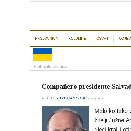
NASLOVNICA
KOLUMNE
OSVRT
ODJEC
Compañero presidente Salvad
AUTOR:
SLOBODAN ŠOJA
/ 23.09.2023.
Malo ko tako c
žitelji Južne 
djeci krali i o