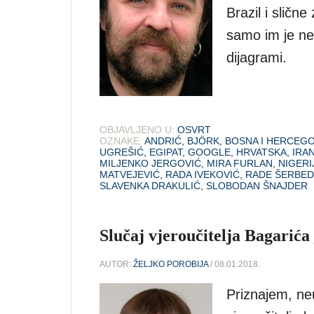
Brazil i slične
samo im je neb
dijagrami.
OBJAVLJENO U:
OSVRT
OZNAKE:
ANDRIĆ
,
BJÖRK
,
BOSNA I HERCEG
UGREŠIĆ
,
EGIPAT
,
GOOGLE
,
HRVATSKA
,
IRA
MILJENKO JERGOVIĆ
,
MIRA FURLAN
,
NIGERI
MATVEJEVIĆ
,
RADA IVEKOVIĆ
,
RADE ŠERBED
SLAVENKA DRAKULIĆ
,
SLOBODAN ŠNAJDER
Slučaj vjeroučitelja Bagarića
AUTOR:
ŽELJKO POROBIJA
/ 08.01.2018.
Priznajem, ne