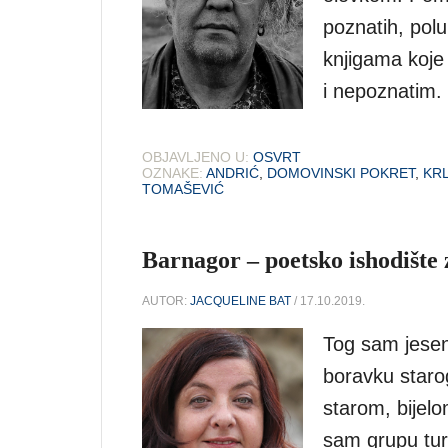
poznatih, pol
knjigama koje
i nepoznatim.
OBJAVLJENO U:
OSVRT
OZNAKE:
ANDRIĆ
,
DOMOVINSKI POKRET
,
KR
TOMAŠEVIĆ
Barnagor – poetsko ishodište 
AUTOR:
JACQUELINE BAT
/ 17.10.2019.
Tog sam jesen
boravku staro
starom, bijel
sam grupu turi