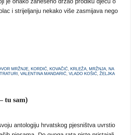
koji je onako zaneseno držao prodiku djecu o
olac i strijeljanju nekako više zasmijava nego
VOR MRŽNJE
,
KORDIĆ
,
KOVAČIĆ
,
KRLEŽA
,
MRŽNJA
,
NA
STRATURI
,
VALENTINA MANDARIĆ
,
VLADO KOŠIĆ
,
ŽELJKA
– tu sam)
voju antologiju hrvatskog pjesništva uvrstio
ih pjesama. Do ovoga rata niste pristajali