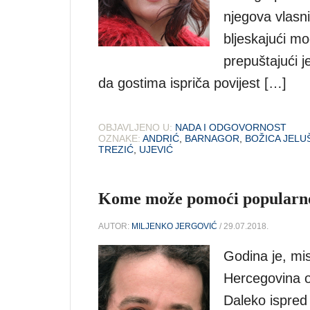
njegova vlasni
bljeskajući m
prepuštajući j
da gostima ispriča povijest […]
OBJAVLJENO U:
NADA I ODGOVORNOST
OZNAKE:
ANDRIĆ
,
BARNAGOR
,
BOŽICA JELU
TREZIĆ
,
UJEVIĆ
Kome može pomoći popularno
AUTOR:
MILJENKO JERGOVIĆ
/ 29.07.2018.
Godina je, mis
Hercegovina os
Daleko ispred