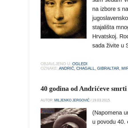
na izbore s n
jugoslavensk
stajališta mno
Hrvatskoj. Rođ
sada živite u 
OBJAVLJENO U:
OGLEDI
OZNAKE:
ANDRIĆ
,
CHAGALL
,
GIBRALTAR
,
MI
40 godina od Andrićeve smrti
AUTOR:
MILJENKO JERGOVIĆ
/ 19.03.2015.
(Napomena ure
u povodu 40. o