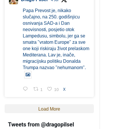
4 Jul
Papa Prevost je, nikako
slučajno, na 250. godišnjicu
osnivanja SAD-a i Dan
neovisnosti, posjetio otok
Lampedusu, simbolu, jer ga se
smatra "vratom Europe" za sve
one koji riskiraju život prelaskom
Mediterana. Lav je, inače,
migracijsku politiku Donalda
Trumpa nazvao "nehumanom".
1
10
X
Load More