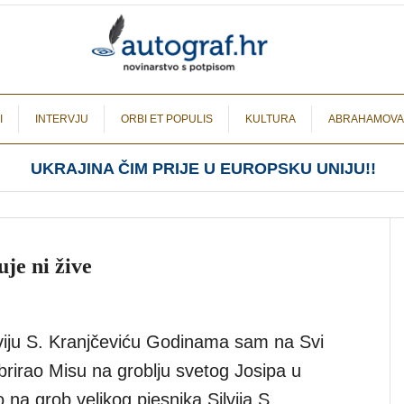
I
INTERVJU
ORBI ET POPULIS
KULTURA
ABRAHAMOVA
UKRAJINA ČIM PRIJE U EUROPSKU UNIJU!!
je ni žive
iju S. Kranjčeviću Godinama sam na Svi
brirao Misu na groblju svetog Josipa u
o na grob velikog pjesnika Silvija S.