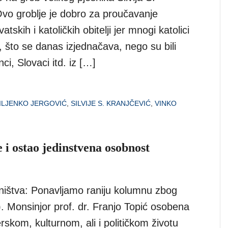
Ovo groblje je dobro za proučavanje
atskih i katoličkih obitelji jer mnogi katolici
ti, što se danas izjednačava, nego su bili
ci, Slovaci itd. iz […]
ILJENKO JERGOVIĆ
,
SILVIJE S. KRANJČEVIĆ
,
VINKO
 i ostao jedinstvena osobnost
ištva: Ponavljamo raniju kolumnu zbog
). Monsinjor prof. dr. Franjo Topić osobena
erskom, kulturnom, ali i političkom životu