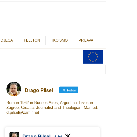
autograf.hr
novinarstvo s potpisom
 DJECA
FELJTON
TKO SMO
PRIJAVA
Drago Pilsel
Follow
Born in 1962 in Buenos Aires, Argentina. Lives in
Zagreb, Croatia. Journalist and Theologian. Married.
d.pilsel@zamir.net
Drago Pilsel