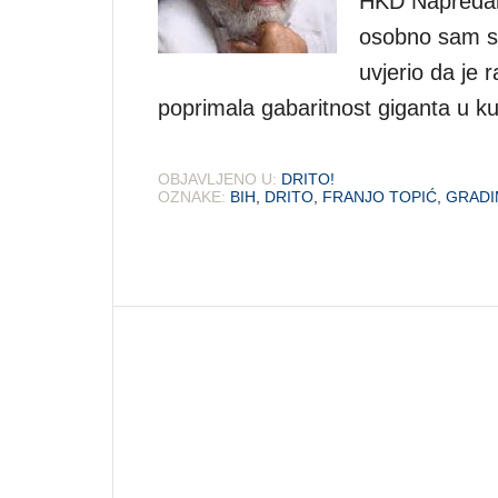
HKD Napredak
osobno sam se
uvjerio da je 
poprimala gabaritnost giganta u kul
OBJAVLJENO U:
DRITO!
OZNAKE:
BIH
,
DRITO
,
FRANJO TOPIĆ
,
GRADI