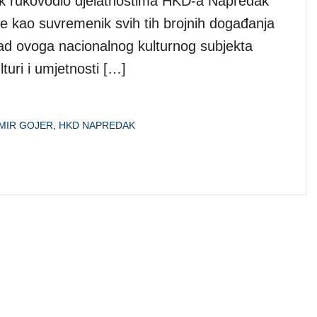
 rukovodio djelatnostima HKD-a Napredak
 kao suvremenik svih tih brojnih događanja
rad ovoga nacionalnog kulturnog subjekta
turi i umjetnosti […]
MIR GOJER
,
HKD NAPREDAK