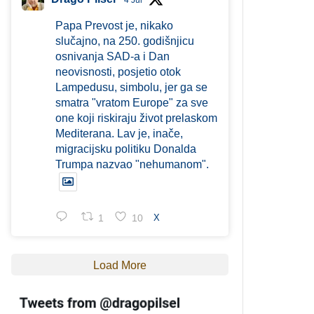
4 Jul
Papa Prevost je, nikako
slučajno, na 250. godišnjicu
osnivanja SAD-a i Dan
neovisnosti, posjetio otok
Lampedusu, simbolu, jer ga se
smatra "vratom Europe" za sve
one koji riskiraju život prelaskom
Mediterana. Lav je, inače,
migracijsku politiku Donalda
Trumpa nazvao "nehumanom".
1
10
X
Load More