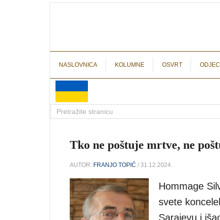
NASLOVNICA
KOLUMNE
OSVRT
ODJEC
Tko ne poštuje mrtve, ne poštu
AUTOR:
FRANJO TOPIĆ
/ 31.12.2024.
Hommage Silv
svete koncele
Sarajevu i iša