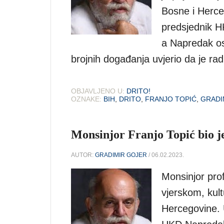
Bosne i Herce
predsjednik H
a Napredak os
brojnih događanja uvjerio da je ra
OBJAVLJENO U:
DRITO!
OZNAKE:
BIH
,
DRITO
,
FRANJO TOPIĆ
,
GRADI
Monsinjor Franjo Topić bio je
AUTOR:
GRADIMIR GOJER
/ 06.02.2023.
Monsinjor prof
vjerskom, kult
Hercegovine. 