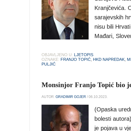
Kranjčevića. 
sarajevskih hrv
nisu bili Hrva
Mađari, Sloven
OBJAVLJENO U:
LJETOPIS
OZNAKE:
FRANJO TOPIĆ
,
HKD NAPREDAK
,
M
PULJIĆ
Monsinjor Franjo Topić bio je
AUTOR:
GRADIMIR GOJER
/ 06.10.2023.
(Opaska uredn
bolesti autora
je pojava u vj