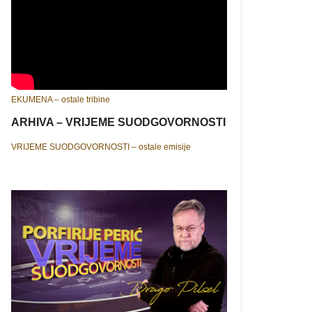
EKUMENA – ostale tribine
ARHIVA – VRIJEME SUODGOVORNOSTI
VRIJEME SUODGOVORNOSTI – ostale emisije