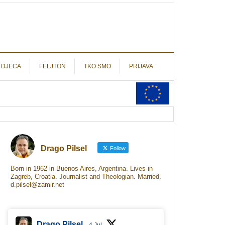
autograf.hr
novinarstvo s potpisom
 DJECA
FELJTON
TKO SMO
PRIJAVA
Drago Pilsel
Follow
Born in 1962 in Buenos Aires, Argentina. Lives in
Zagreb, Croatia. Journalist and Theologian. Married.
d.pilsel@zamir.net
Drago Pilsel