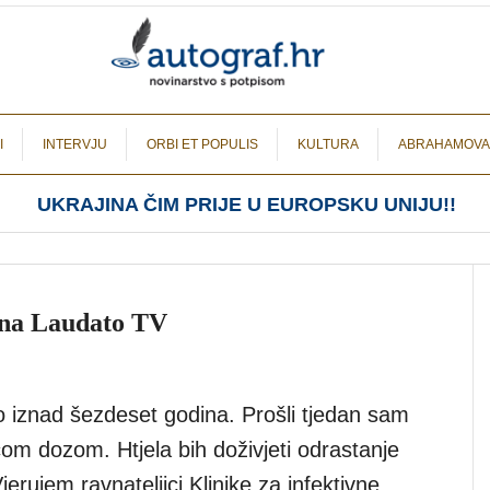
I
INTERVJU
ORBI ET POPULIS
KULTURA
ABRAHAMOVA
UKRAJINA ČIM PRIJE U EUROPSKU UNIJU!!
 na Laudato TV
iznad šezdeset godina. Prošli tjedan sam
ećom dozom. Htjela bih doživjeti odrastanje
erujem ravnateljici Klinike za infektivne