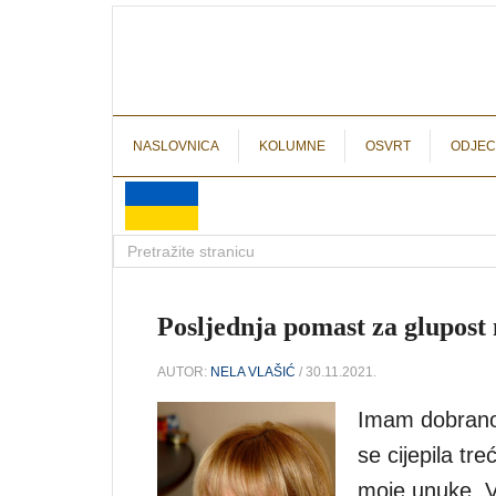
NASLOVNICA
KOLUMNE
OSVRT
ODJEC
Posljednja pomast za glupost
AUTOR:
NELA VLAŠIĆ
/ 30.11.2021.
Imam dobrano 
se cijepila tr
moje unuke. Vj