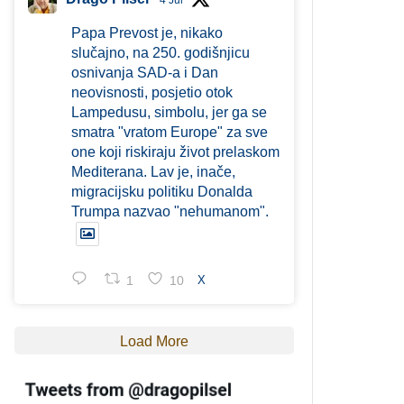
4 Jul
Papa Prevost je, nikako
slučajno, na 250. godišnjicu
osnivanja SAD-a i Dan
neovisnosti, posjetio otok
Lampedusu, simbolu, jer ga se
smatra "vratom Europe" za sve
one koji riskiraju život prelaskom
Mediterana. Lav je, inače,
migracijsku politiku Donalda
Trumpa nazvao "nehumanom".
1
10
X
Load More