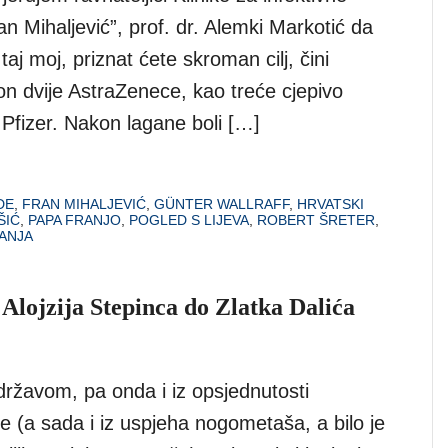
ran Mihaljević”, prof. dr. Alemki Markotić da
taj moj, priznat ćete skroman cilj, čini
on dvije AstraZenece, kao treće cjepivo
Pfizer. Nakon lagane boli […]
DE
,
FRAN MIHALJEVIĆ
,
GÜNTER WALLRAFF
,
HRVATSKI
ŠIĆ
,
PAPA FRANJO
,
POGLED S LIJEVA
,
ROBERT ŠRETER
,
ANJA
lojzija Stepinca do Zlatka Dalića
 državom, pa onda i iz opsjednutosti
je (a sada i iz uspjeha nogometaša, a bilo je