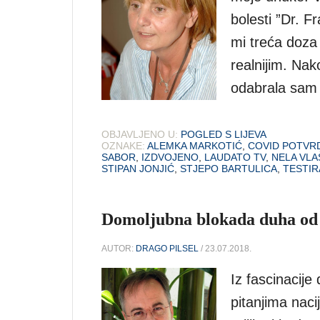
bolesti ”Dr. F
mi treća doza 
realnijim. Nak
odabrala sam 
OBJAVLJENO U:
POGLED S LIJEVA
OZNAKE:
ALEMKA MARKOTIĆ
,
COVID POTVR
SABOR
,
IZDVOJENO
,
LAUDATO TV
,
NELA VLA
STIPAN JONJIĆ
,
STJEPO BARTULICA
,
TESTIR
Domoljubna blokada duha od A
AUTOR:
DRAGO PILSEL
/ 23.07.2018.
Iz fascinacije
pitanjima naci