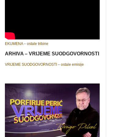
EKUMENA – ostale tribine
ARHIVA – VRIJEME SUODGOVORNOSTI
VRIJEME SUODGOVORNOSTI – ostale emisije