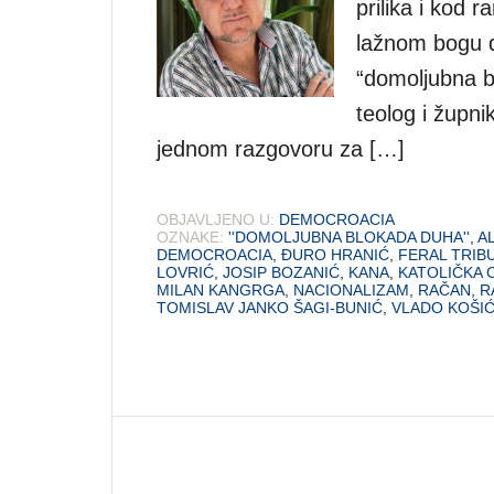
prilika i kod r
lažnom bogu dr
“domoljubna bl
teolog i župni
jednom razgovoru za […]
OBJAVLJENO U:
DEMOCROACIA
OZNAKE:
''DOMOLJUBNA BLOKADA DUHA''
,
A
DEMOCROACIA
,
ĐURO HRANIĆ
,
FERAL TRIB
LOVRIĆ
,
JOSIP BOZANIĆ
,
KANA
,
KATOLIČKA 
MILAN KANGRGA
,
NACIONALIZAM
,
RAČAN
,
R
TOMISLAV JANKO ŠAGI-BUNIĆ
,
VLADO KOŠI