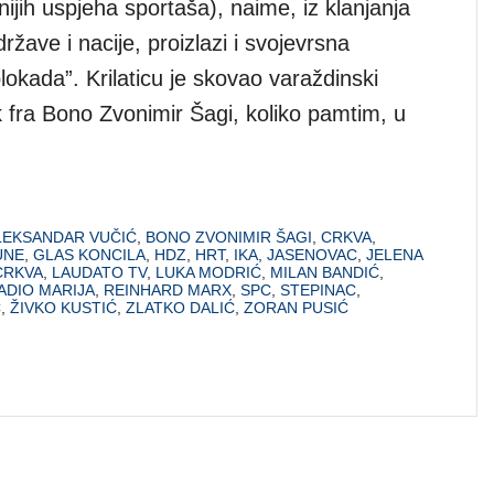
anijih uspjeha sportaša), naime, iz klanjanja
žave i nacije, proizlazi i svojevrsna
okada”. Krilaticu je skovao varaždinski
k fra Bono Zvonimir Šagi, koliko pamtim, u
LEKSANDAR VUČIĆ
,
BONO ZVONIMIR ŠAGI
,
CRKVA
,
UNE
,
GLAS KONCILA
,
HDZ
,
HRT
,
IKA
,
JASENOVAC
,
JELENA
CRKVA
,
LAUDATO TV
,
LUKA MODRIĆ
,
MILAN BANDIĆ
,
ADIO MARIJA
,
REINHARD MARX
,
SPC
,
STEPINAC
,
Ć
,
ŽIVKO KUSTIĆ
,
ZLATKO DALIĆ
,
ZORAN PUSIĆ