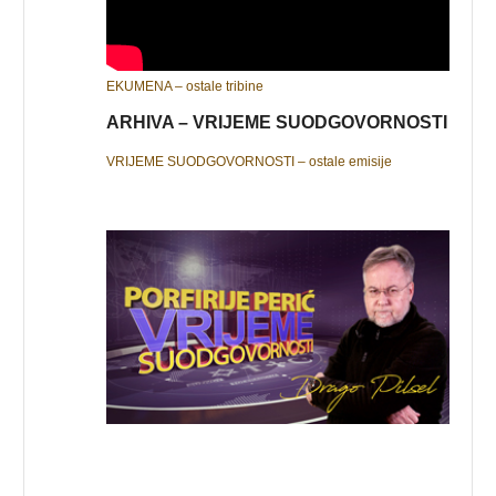
EKUMENA – ostale tribine
ARHIVA – VRIJEME SUODGOVORNOSTI
VRIJEME SUODGOVORNOSTI – ostale emisije