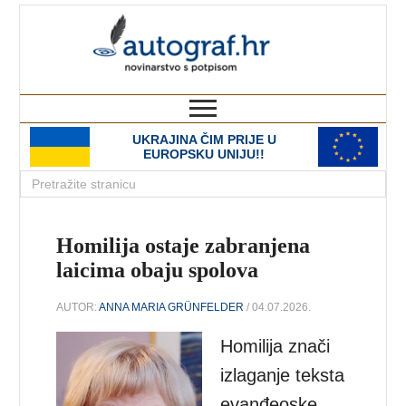
autograf.hr
novinarstvo s potpisom
UKRAJINA ČIM PRIJE U
EUROPSKU UNIJU!!
Homilija ostaje zabranjena
laicima obaju spolova
AUTOR:
ANNA MARIA GRÜNFELDER
/ 04.07.2026.
Homilija znači
izlaganje teksta
evanđeoske