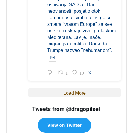
osnivanja SAD-a i Dan
neovisnosti, posjetio otok
Lampedusu, simbolu, jer ga se
smatra "vratom Europe" za sve
one koji riskiraju život prelaskom
Mediterana. Lav je, inače,
migracijsku politiku Donalda
Trumpa nazvao "nehumanom".
1
10
X
Load More