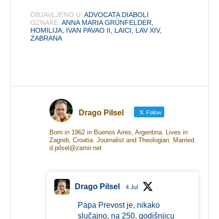
OBJAVLJENO U:
ADVOCATA DIABOLI
OZNAKE:
ANNA MARIA GRÜNFELDER
,
HOMILIJA
,
IVAN PAVAO II
,
LAICI
,
LAV XIV
,
ZABRANA
Drago Pilsel
Follow
Born in 1962 in Buenos Aires, Argentina. Lives in
Zagreb, Croatia. Journalist and Theologian. Married.
d.pilsel@zamir.net
Drago Pilsel
4 Jul
Papa Prevost je, nikako
slučajno, na 250. godišnjicu