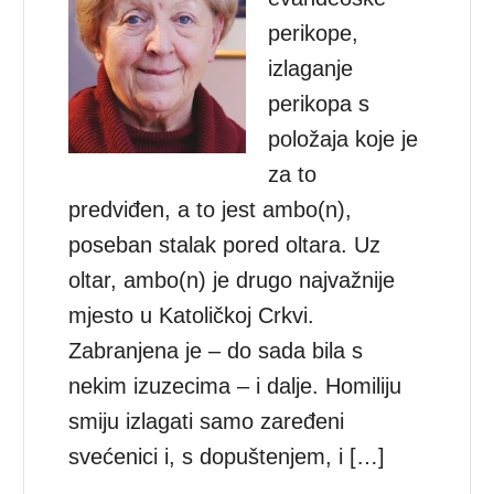
perikope,
izlaganje
perikopa s
položaja koje je
za to
predviđen, a to jest ambo(n),
poseban stalak pored oltara. Uz
oltar, ambo(n) je drugo najvažnije
mjesto u Katoličkoj Crkvi.
Zabranjena je – do sada bila s
nekim izuzecima – i dalje. Homiliju
smiju izlagati samo zaređeni
svećenici i, s dopuštenjem, i […]