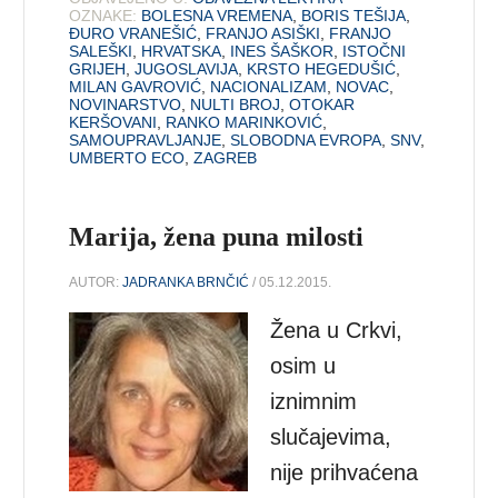
OZNAKE:
BOLESNA VREMENA
,
BORIS TEŠIJA
,
ĐURO VRANEŠIĆ
,
FRANJO ASIŠKI
,
FRANJO
SALEŠKI
,
HRVATSKA
,
INES ŠAŠKOR
,
ISTOČNI
GRIJEH
,
JUGOSLAVIJA
,
KRSTO HEGEDUŠIĆ
,
MILAN GAVROVIĆ
,
NACIONALIZAM
,
NOVAC
,
NOVINARSTVO
,
NULTI BROJ
,
OTOKAR
KERŠOVANI
,
RANKO MARINKOVIĆ
,
SAMOUPRAVLJANJE
,
SLOBODNA EVROPA
,
SNV
,
UMBERTO ECO
,
ZAGREB
Marija, žena puna milosti
AUTOR:
JADRANKA BRNČIĆ
/ 05.12.2015.
Žena u Crkvi,
osim u
iznimnim
slučajevima,
nije prihvaćena