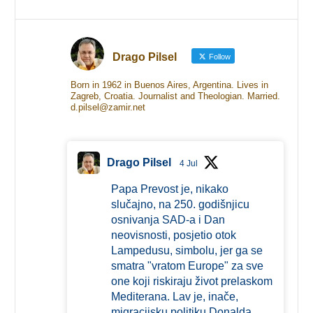
Drago Pilsel
Follow
Born in 1962 in Buenos Aires, Argentina. Lives in
Zagreb, Croatia. Journalist and Theologian. Married.
d.pilsel@zamir.net
Drago Pilsel
4 Jul
Papa Prevost je, nikako
slučajno, na 250. godišnjicu
osnivanja SAD-a i Dan
neovisnosti, posjetio otok
Lampedusu, simbolu, jer ga se
smatra "vratom Europe" za sve
one koji riskiraju život prelaskom
Mediterana. Lav je, inače,
migracijsku politiku Donalda