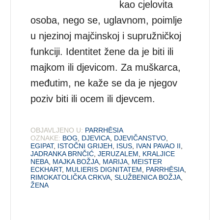
kao cjelovita
osoba, nego se, uglavnom, poimlje
u njezinoj majčinskoj i supružničkoj
funkciji. Identitet žene da je biti ili
majkom ili djevicom. Za muškarca,
međutim, ne kaže se da je njegov
poziv biti ili ocem ili djevcem.
OBJAVLJENO U:
PARRHĒSIA
OZNAKE:
BOG
,
DJEVICA
,
DJEVIČANSTVO
,
EGIPAT
,
ISTOČNI GRIJEH
,
ISUS
,
IVAN PAVAO II
,
JADRANKA BRNČIĆ
,
JERUZALEM
,
KRALJICE
NEBA
,
MAJKA BOŽJA
,
MARIJA
,
MEISTER
ECKHART
,
MULIERIS DIGNITATEM
,
PARRHĒSIA
,
RIMOKATOLIČKA CRKVA
,
SLUŽBENICA BOŽJA
,
ŽENA