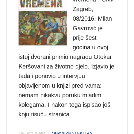
Zagreb,
08/2016. Milan
Gavrović je
prije šest
godina u ovoj
istoj dvorani primio nagradu Otokar
Keršovani za životno djelo. Izjavio je
tada i ponovio u intervjuu
objavljenom u knjizi pred vama:
nemam nikakvu poruku mladim
kolegama. I nakon toga ispisao još
koju tisuću stranica.
OBJAVLJENO U:
OBAVEZNA LEKTIRA