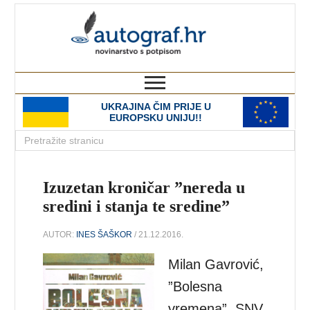
autograf.hr
novinarstvo s potpisom
UKRAJINA ČIM PRIJE U
EUROPSKU UNIJU!!
Izuzetan kroničar ”nereda u
sredini i stanja te sredine”
AUTOR:
INES ŠAŠKOR
/ 21.12.2016.
Milan Gavrović,
”Bolesna
vremena”, SNV,