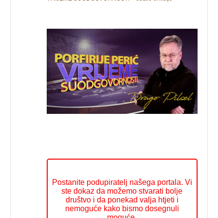
Postanite podupiratelj našega portala. Vi
ste dokaz da možemo stvarati bolje
društvo i da ponekad valja htjeti i
nemoguće kako bismo dosegnuli
moguće.