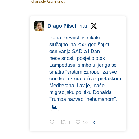
d.pilsel@zamir.net
Drago Pilsel
4 Jul
Papa Prevost je, nikako
slučajno, na 250. godišnjicu
osnivanja SAD-a i Dan
neovisnosti, posjetio otok
Lampedusu, simbolu, jer ga se
smatra "vratom Europe" za sve
one koji riskiraju život prelaskom
Mediterana. Lav je, inače,
migracijsku politiku Donalda
Trumpa nazvao "nehumanom".
1
10
X