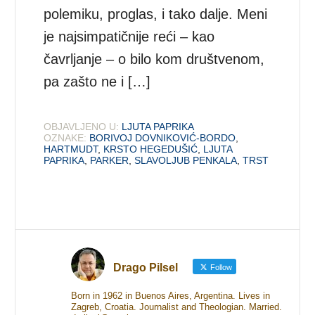
polemiku, proglas, i tako dalje. Meni
je najsimpatičnije reći – kao
čavrljanje – o bilo kom društvenom,
pa zašto ne i […]
OBJAVLJENO U:
LJUTA PAPRIKA
OZNAKE:
BORIVOJ DOVNIKOVIĆ-BORDO
,
HARTMUDT
,
KRSTO HEGEDUŠIĆ
,
LJUTA
PAPRIKA
,
PARKER
,
SLAVOLJUB PENKALA
,
TRST
Drago Pilsel
Follow
Born in 1962 in Buenos Aires, Argentina. Lives in
Zagreb, Croatia. Journalist and Theologian. Married.