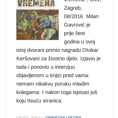
Zagreb,
08/2016. Milan
Gavrović je
prije šest
godina u ovoj
istoj dvorani primio nagradu Otokar
Keršovani za životno djelo. Izjavio je
tada i ponovio u intervjuu
objavljenom u knjizi pred vama:
nemam nikakvu poruku mladim
kolegama. I nakon toga ispisao još
koju tisuću stranica.
OBJAVLJENO U:
OBAVEZNA LEKTIRA