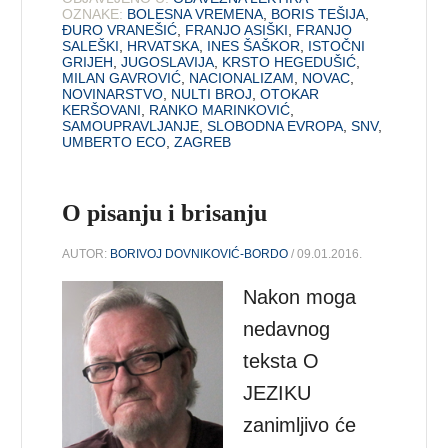
OZNAKE:
BOLESNA VREMENA
,
BORIS TEŠIJA
,
ĐURO VRANEŠIĆ
,
FRANJO ASIŠKI
,
FRANJO
SALEŠKI
,
HRVATSKA
,
INES ŠAŠKOR
,
ISTOČNI
GRIJEH
,
JUGOSLAVIJA
,
KRSTO HEGEDUŠIĆ
,
MILAN GAVROVIĆ
,
NACIONALIZAM
,
NOVAC
,
NOVINARSTVO
,
NULTI BROJ
,
OTOKAR
KERŠOVANI
,
RANKO MARINKOVIĆ
,
SAMOUPRAVLJANJE
,
SLOBODNA EVROPA
,
SNV
,
UMBERTO ECO
,
ZAGREB
O pisanju i brisanju
AUTOR:
BORIVOJ DOVNIKOVIĆ-BORDO
/ 09.01.2016.
Nakon moga
nedavnog
teksta O
JEZIKU
zanimljivo će