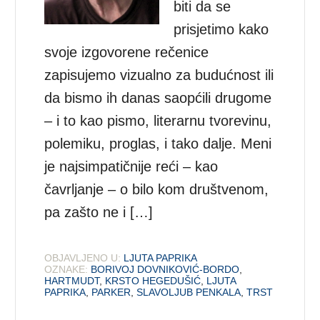
biti da se
prisjetimo kako
svoje izgovorene rečenice
zapisujemo vizualno za budućnost ili
da bismo ih danas saopćili drugome
– i to kao pismo, literarnu tvorevinu,
polemiku, proglas, i tako dalje. Meni
je najsimpatičnije reći – kao
čavrljanje – o bilo kom društvenom,
pa zašto ne i […]
OBJAVLJENO U:
LJUTA PAPRIKA
OZNAKE:
BORIVOJ DOVNIKOVIĆ-BORDO
,
HARTMUDT
,
KRSTO HEGEDUŠIĆ
,
LJUTA
PAPRIKA
,
PARKER
,
SLAVOLJUB PENKALA
,
TRST