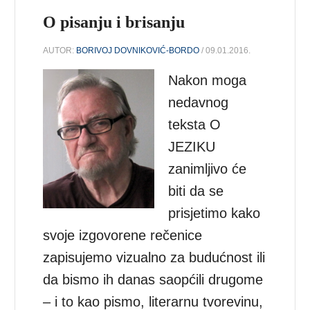
O pisanju i brisanju
AUTOR:
BORIVOJ DOVNIKOVIĆ-BORDO
/ 09.01.2016.
Nakon moga
nedavnog
teksta O
JEZIKU
zanimljivo će
biti da se
prisjetimo kako
svoje izgovorene rečenice
zapisujemo vizualno za budućnost ili
da bismo ih danas saopćili drugome
– i to kao pismo, literarnu tvorevinu,