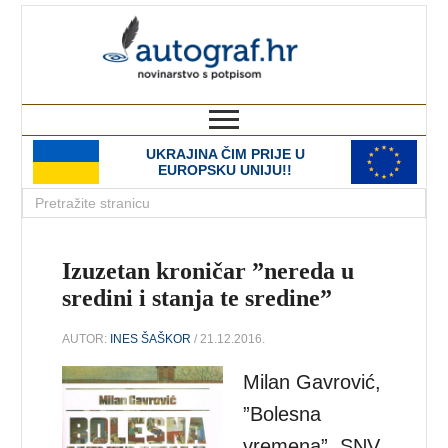
autograf.hr
novinarstvo s potpisom
UKRAJINA ČIM PRIJE U
EUROPSKU UNIJU!!
Izuzetan kroničar ”nereda u
sredini i stanja te sredine”
AUTOR:
INES ŠAŠKOR
/ 21.12.2016.
Milan Gavrović,
”Bolesna
vremena”, SNV,