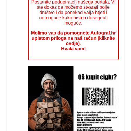
Postanite podupiratelj našega portala. Vi
ste dokaz da možemo stvarati bolje
društvo i da ponekad valja htjeti i
nemoguće kako bismo dosegnuli
moguće.
Molimo vas da pomognete Autograf.hr
uplatom priloga na naš račun (kliknite
ovdje).
Hvala vam!