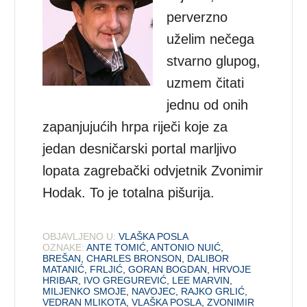
perverzno
uželim nečega
stvarno glupog,
uzmem čitati
jednu od onih
zapanjujućih hrpa riječi koje za
jedan desničarski portal marljivo
lopata zagrebački odvjetnik Zvonimir
Hodak. To je totalna pišurija.
OBJAVLJENO U:
VLAŠKA POSLA
OZNAKE:
ANTE TOMIĆ
,
ANTONIO NUIĆ
,
BREŠAN
,
CHARLES BRONSON
,
DALIBOR
MATANIĆ
,
FRLJIĆ
,
GORAN BOGDAN
,
HRVOJE
HRIBAR
,
IVO GREGUREVIĆ
,
LEE MARVIN
,
MILJENKO SMOJE
,
NAVOJEC
,
RAJKO GRLIĆ
,
VEDRAN MLIKOTA
,
VLAŠKA POSLA
,
ZVONIMIR