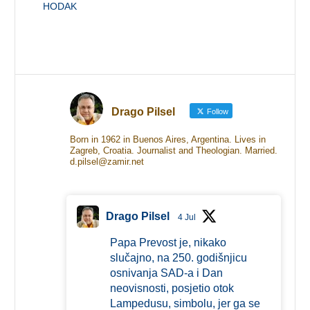
HODAK
Drago Pilsel
Follow
Born in 1962 in Buenos Aires, Argentina. Lives in
Zagreb, Croatia. Journalist and Theologian. Married.
d.pilsel@zamir.net
Drago Pilsel
4 Jul
Papa Prevost je, nikako
slučajno, na 250. godišnjicu
osnivanja SAD-a i Dan
neovisnosti, posjetio otok
Lampedusu, simbolu, jer ga se