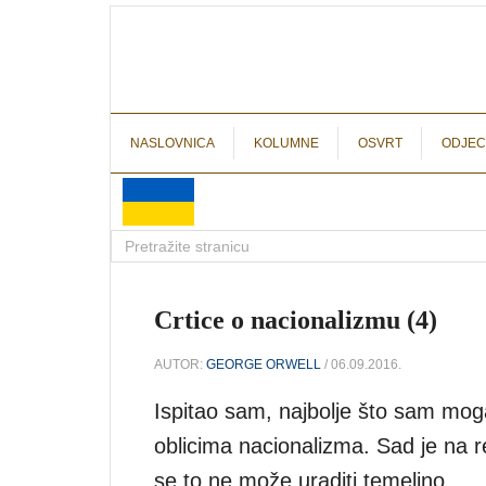
NASLOVNICA
KOLUMNE
OSVRT
ODJEC
Crtice o nacionalizmu (4)
AUTOR:
GEORGE ORWELL
/ 06.09.2016.
Ispitao sam, najbolje što sam mog
oblicima nacionalizma. Sad je na redu
se to ne može uraditi temeljno.