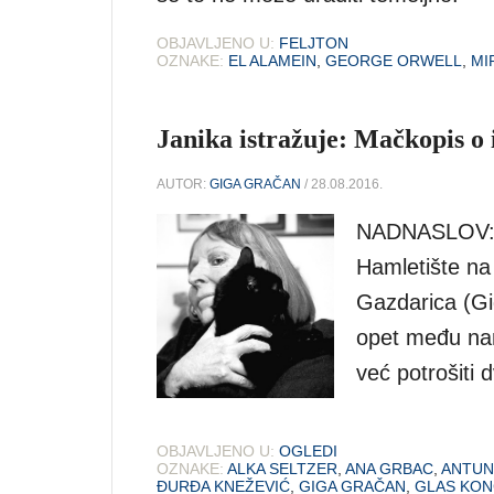
OBJAVLJENO U:
FELJTON
OZNAKE:
EL ALAMEIN
,
GEORGE ORWELL
,
MI
Janika istražuje: Mačkopis o 
AUTOR:
GIGA GRAČAN
/ 28.08.2016.
NADNASLOV:
Hamletište
Gazdarica (Gi
opet među nam
već potrošiti 
OBJAVLJENO U:
OGLEDI
OZNAKE:
ALKA SELTZER
,
ANA GRBAC
,
ANTUN
ĐURĐA KNEŽEVIĆ
,
GIGA GRAČAN
,
GLAS KON