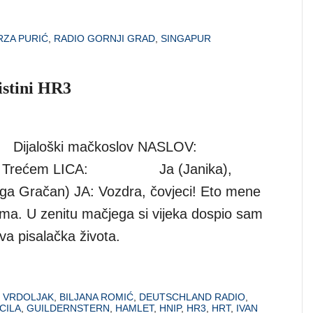
RZA PURIĆ
,
RADIO GORNJI GRAD
,
SINGAPUR
istini HR3
 Dijaloški mačkoslov NASLOV:
 na Trećem LICA: Ja (Janika),
ga Gračan) JA: Vozdra, čovjeci! Eto mene
a. U zenitu mačjega si vijeka dospio sam
dva pisalačka života.
 VRDOLJAK
,
BILJANA ROMIĆ
,
DEUTSCHLAND RADIO
,
CILA
,
GUILDERNSTERN
,
HAMLET
,
HNIP
,
HR3
,
HRT
,
IVAN