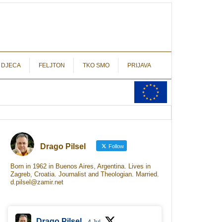
autograf.hr
novinarstvo s potpisom
 DJECA
FELJTON
TKO SMO
PRIJAVA
Drago Pilsel
Follow
Born in 1962 in Buenos Aires, Argentina. Lives in
Zagreb, Croatia. Journalist and Theologian. Married.
d.pilsel@zamir.net
Drago Pilsel