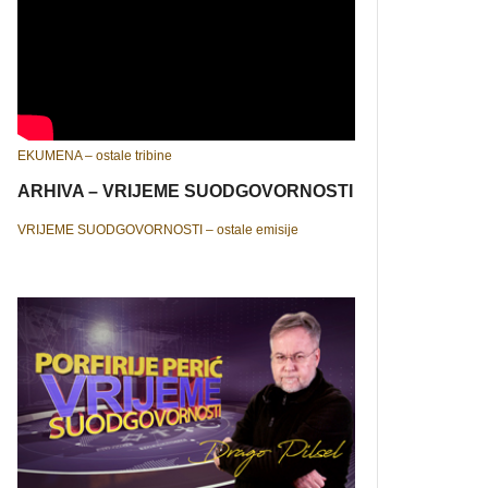
EKUMENA – ostale tribine
ARHIVA – VRIJEME SUODGOVORNOSTI
VRIJEME SUODGOVORNOSTI – ostale emisije