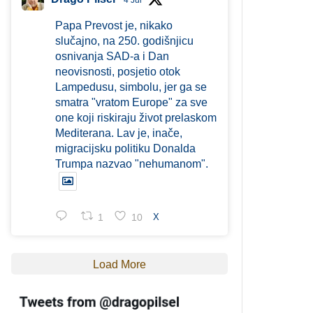
4 Jul
Papa Prevost je, nikako
slučajno, na 250. godišnjicu
osnivanja SAD-a i Dan
neovisnosti, posjetio otok
Lampedusu, simbolu, jer ga se
smatra "vratom Europe" za sve
one koji riskiraju život prelaskom
Mediterana. Lav je, inače,
migracijsku politiku Donalda
Trumpa nazvao "nehumanom".
1
10
X
Load More