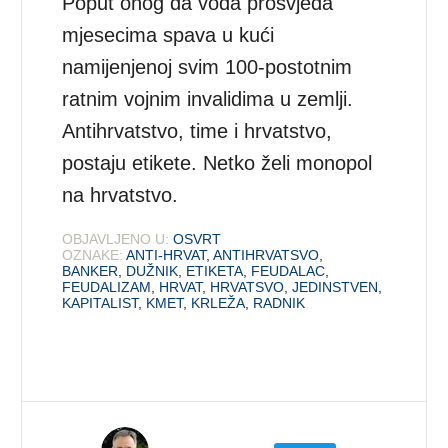
Poput onog da vođa prosvjeda
mjesecima spava u kući
namijenjenoj svim 100-postotnim
ratnim vojnim invalidima u zemlji.
Antihrvatstvo, time i hrvatstvo,
postaju etikete. Netko želi monopol
na hrvatstvo.
OBJAVLJENO U:
OSVRT
OZNAKE:
ANTI-HRVAT
,
ANTIHRVATSVO
,
BANKER
,
DUŽNIK
,
ETIKETA
,
FEUDALAC
,
FEUDALIZAM
,
HRVAT
,
HRVATSVO
,
JEDINSTVEN
,
KAPITALIST
,
KMET
,
KRLEŽA
,
RADNIK