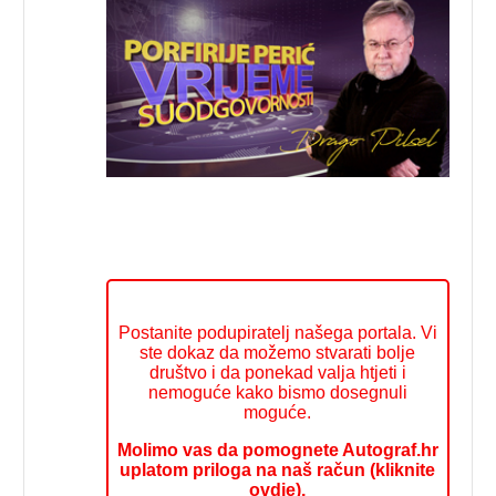
Postanite podupiratelj našega portala. Vi
ste dokaz da možemo stvarati bolje
društvo i da ponekad valja htjeti i
nemoguće kako bismo dosegnuli
moguće.
Molimo vas da pomognete Autograf.hr
uplatom priloga na naš račun (kliknite
ovdje).