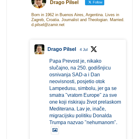
Drago Pilsel
Follow
Born in 1962 in Buenos Aires, Argentina. Lives in
Zagreb, Croatia. Journalist and Theologian. Married.
d.pilsel@zamir.net
Drago Pilsel
4 Jul
Papa Prevost je, nikako
slučajno, na 250. godišnjicu
osnivanja SAD-a i Dan
neovisnosti, posjetio otok
Lampedusu, simbolu, jer ga se
smatra "vratom Europe" za sve
one koji riskiraju život prelaskom
Mediterana. Lav je, inače,
migracijsku politiku Donalda
Trumpa nazvao "nehumanom".