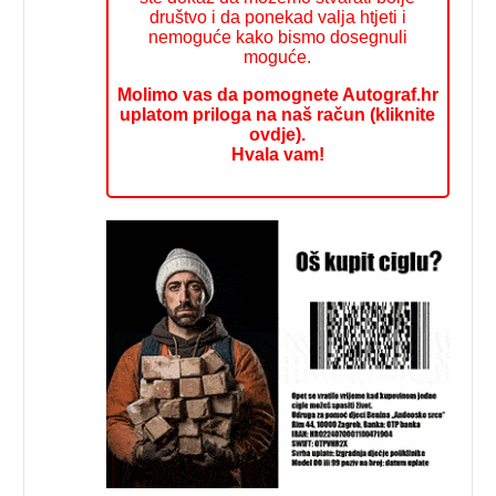
društvo i da ponekad valja htjeti i
nemoguće kako bismo dosegnuli
moguće.
Molimo vas da pomognete Autograf.hr
uplatom priloga na naš račun (kliknite
ovdje).
Hvala vam!