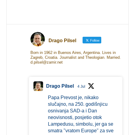
Drago Pilsel
Follow
Born in 1962 in Buenos Aires, Argentina. Lives in
Zagreb, Croatia. Journalist and Theologian. Married.
d.pilsel@zamir.net
Drago Pilsel
4 Jul
Papa Prevost je, nikako
slučajno, na 250. godišnjicu
osnivanja SAD-a i Dan
neovisnosti, posjetio otok
Lampedusu, simbolu, jer ga se
smatra "vratom Europe" za sve