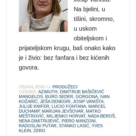
Na bjelini, u
tišini, skromno,
u uskom
obiteljskom i
prijateljskom krugu, baš onako kako
je i živio: bez fanfara i bez kićenih
govora.
OBJAVLJENO U:
PRODUŽECI
OZNAKE:
AZIMUTH
,
DIMITRIJE BAŠIČEVIĆ
MANGELOS
,
ĐURO SEDER
,
GORGONA
,
IVAN
KOŽARIĆ
,
JEŠA DENEGRI
,
JOSIP VANIŠTA
,
JULIJE KNIFER
,
LUCIO FONTANA
,
MARCEL
DUCHAMP
,
MARIJAN JEVŠOVAR
,
MATKO
MEŠTROVIĆ
,
MILJENKO HORVAT
,
NADA BEROŠ
,
NENA DIMITRIJEVIĆ
,
PIERO MANZONI
,
RADOSLAV PUTAR
,
STANKO LASIĆ
,
YVES
KLEIN
,
ZERO