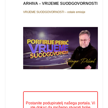
ARHIVA – VRIJEME SUODGOVORNOSTI
VRIJEME SUODGOVORNOSTI – ostale emisije
Postanite podupiratelj našega portala. Vi
ste dokaz da možemo stvarati bolje