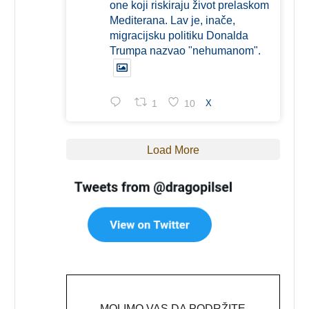
one koji riskiraju život prelaskom
Mediterana. Lav je, inače,
migracijsku politiku Donalda
Trumpa nazvao "nehumanom".
1
10
X
Load More
MOLIMO VAS DA PODRŽITE