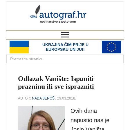
autograf.hr
novinarstvo s potpisom
UKRAJINA ČIM PRIJE U
EUROPSKU UNIJU!!
Odlazak Vanište: Ispuniti
prazninu ili sve isprazniti
AUTOR:
NADA BEROŠ
/ 29.03.2018.
Ovih dana
napustio nas je
Josip Vaništa.