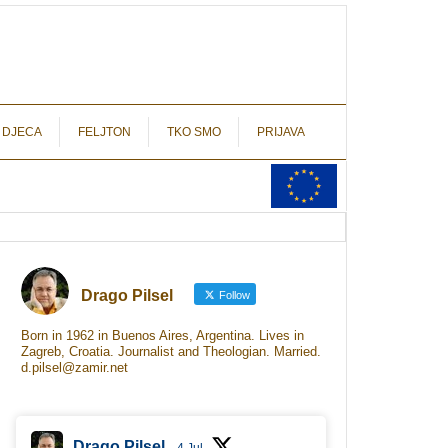
autograf.hr
novinarstvo s potpisom
 DJECA
FELJTON
TKO SMO
PRIJAVA
Drago Pilsel
Follow
Born in 1962 in Buenos Aires, Argentina. Lives in
Zagreb, Croatia. Journalist and Theologian. Married.
d.pilsel@zamir.net
Drago Pilsel