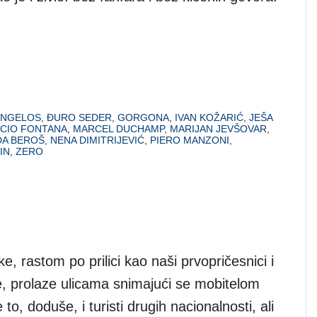
MANGELOS
,
ĐURO SEDER
,
GORGONA
,
IVAN KOŽARIĆ
,
JEŠA
CIO FONTANA
,
MARCEL DUCHAMP
,
MARIJAN JEVŠOVAR
,
DA BEROŠ
,
NENA DIMITRIJEVIĆ
,
PIERO MANZONI
,
IN
,
ZERO
ke, rastom po prilici kao naši prvopričesnici i
e, prolaze ulicama snimajući se mobitelom
to, doduše, i turisti drugih nacionalnosti, ali