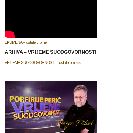
EKUMENA – ostale tribine
ARHIVA – VRIJEME SUODGOVORNOSTI
VRIJEME SUODGOVORNOSTI – ostale emisije