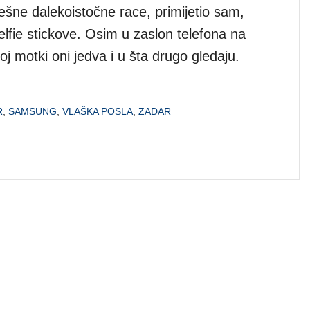
ešne dalekoistočne race, primijetio sam,
elfie stickove. Osim u zaslon telefona na
oj motki oni jedva i u šta drugo gledaju.
R
,
SAMSUNG
,
VLAŠKA POSLA
,
ZADAR