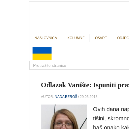
NASLOVNICA
KOLUMNE
OSVRT
ODJEC
Odlazak Vanište: Ispuniti praz
AUTOR:
NADA BEROŠ
/ 29.03.2018.
Ovih dana napu
tišini, skromn
baš onako kako