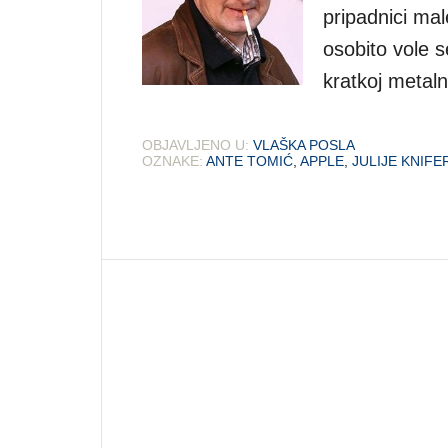
pripadnici mal
osobito vole s
kratkoj metaln
OBJAVLJENO U:
VLAŠKA POSLA
OZNAKE:
ANTE TOMIĆ
,
APPLE
,
JULIJE KNIFE