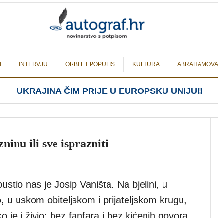
I
INTERVJU
ORBI ET POPULIS
KULTURA
ABRAHAMOVA
UKRAJINA ČIM PRIJE U EUROPSKU UNIJU!!
ninu ili sve isprazniti
stio nas je Josip Vaništa. Na bjelini, u
o, u uskom obiteljskom i prijateljskom krugu,
 je i živio: bez fanfara i bez kićenih govora.