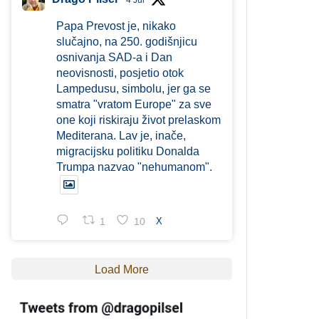
4 Jul
Papa Prevost je, nikako
slučajno, na 250. godišnjicu
osnivanja SAD-a i Dan
neovisnosti, posjetio otok
Lampedusu, simbolu, jer ga se
smatra "vratom Europe" za sve
one koji riskiraju život prelaskom
Mediterana. Lav je, inače,
migracijsku politiku Donalda
Trumpa nazvao "nehumanom".
1
10
X
Load More