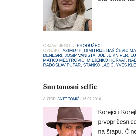
OBJAVLJENO U:
PRODUŽECI
OZNAKE:
AZIMUTH
,
DIMITRIJE BAŠIČEVIĆ 
DENEGRI
,
JOSIP VANIŠTA
,
JULIJE KNIFER
,
LU
MATKO MEŠTROVIĆ
,
MILJENKO HORVAT
,
NA
RADOSLAV PUTAR
,
STANKO LASIĆ
,
YVES KLE
Smrtonosni selfie
AUTOR:
ANTE TOMIĆ
/ 16.07.2016.
Korejci i Korej
prvopričesnic
na štapu. Čine 