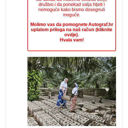
društvo i da ponekad valja htjeti i
nemoguće kako bismo dosegnuli
moguće.
Molimo vas da pomognete Autograf.hr
uplatom priloga na naš račun (kliknite
ovdje).
Hvala vam!