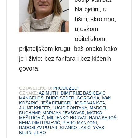
Na bjelini, u
tišini, skromno,
u uskom
obiteljskom i
prijateljskom krugu, baš onako kako
je i živio: bez fanfara i bez kićenih
govora.
OBJAVLJENO U:
PRODUŽECI
OZNAKE:
AZIMUTH
,
DIMITRIJE BAŠIČEVIĆ
MANGELOS
,
ĐURO SEDER
,
GORGONA
,
IVAN
KOŽARIĆ
,
JEŠA DENEGRI
,
JOSIP VANIŠTA
,
JULIJE KNIFER
,
LUCIO FONTANA
,
MARCEL
DUCHAMP
,
MARIJAN JEVŠOVAR
,
MATKO
MEŠTROVIĆ
,
MILJENKO HORVAT
,
NADA BEROŠ
,
NENA DIMITRIJEVIĆ
,
PIERO MANZONI
,
RADOSLAV PUTAR
,
STANKO LASIĆ
,
YVES
KLEIN
,
ZERO