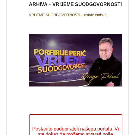
ARHIVA – VRIJEME SUODGOVORNOSTI
VRIJEME SUODGOVORNOSTI – ostale emisije
Postanite podupiratelj našega portala. Vi
ste dokaz da možemo stvarati bolje