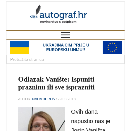
autograf.hr
novinarstvo s potpisom
UKRAJINA ČIM PRIJE U
EUROPSKU UNIJU!!
Odlazak Vanište: Ispuniti
prazninu ili sve isprazniti
AUTOR:
NADA BEROŠ
/ 29.03.2018.
Ovih dana
napustio nas je
Josip Vaništa.