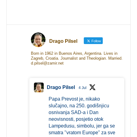
Drago Pilsel
Follow
Born in 1962 in Buenos Aires, Argentina. Lives in
Zagreb, Croatia. Journalist and Theologian. Married.
d.pilsel@zamir.net
Drago Pilsel
4 Jul
Papa Prevost je, nikako
slučajno, na 250. godišnjicu
osnivanja SAD-a i Dan
neovisnosti, posjetio otok
Lampedusu, simbolu, jer ga se
smatra "vratom Europe" za sve