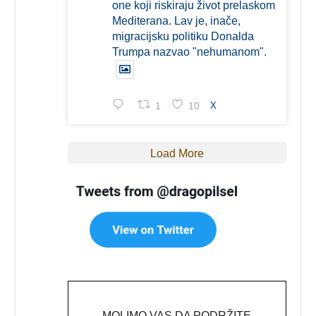
one koji riskiraju život prelaskom
Mediterana. Lav je, inače,
migracijsku politiku Donalda
Trumpa nazvao "nehumanom".
1
10
X
Load More
MOLIMO VAS DA PODRŽITE