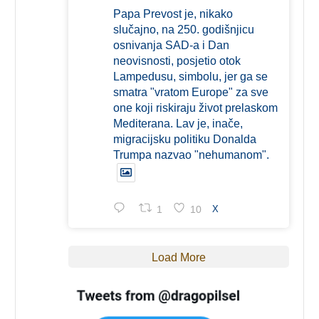
Papa Prevost je, nikako
slučajno, na 250. godišnjicu
osnivanja SAD-a i Dan
neovisnosti, posjetio otok
Lampedusu, simbolu, jer ga se
smatra "vratom Europe" za sve
one koji riskiraju život prelaskom
Mediterana. Lav je, inače,
migracijsku politiku Donalda
Trumpa nazvao "nehumanom".
1
10
X
Load More