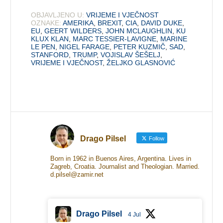
OBJAVLJENO U:
VRIJEME I VJEČNOST
OZNAKE:
AMERIKA
,
BREXIT
,
CIA
,
DAVID DUKE
,
EU
,
GEERT WILDERS
,
JOHN MCLAUGHLIN
,
KU
KLUX KLAN
,
MARC TESSIER-LAVIGNE
,
MARINE
LE PEN
,
NIGEL FARAGE
,
PETER KUZMIČ
,
SAD
,
STANFORD
,
TRUMP
,
VOJISLAV ŠEŠELJ
,
VRIJEME I VJEČNOST
,
ŽELJKO GLASNOVIĆ
Drago Pilsel
Follow
Born in 1962 in Buenos Aires, Argentina. Lives in
Zagreb, Croatia. Journalist and Theologian. Married.
d.pilsel@zamir.net
Drago Pilsel
4 Jul