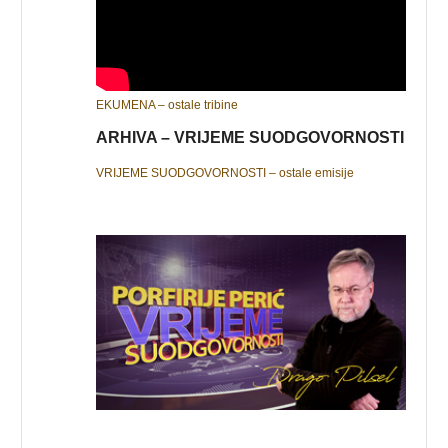
EKUMENA – ostale tribine
ARHIVA – VRIJEME SUODGOVORNOSTI
VRIJEME SUODGOVORNOSTI – ostale emisije