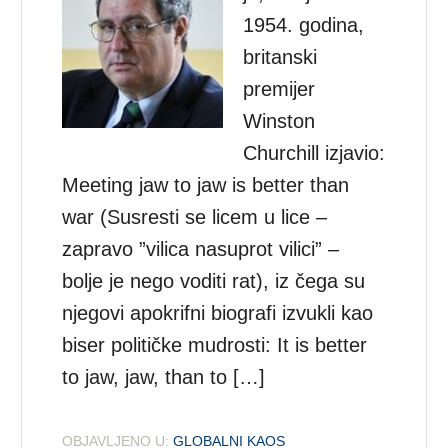
1954. godina,
britanski
premijer
Winston
Churchill izjavio:
Meeting jaw to jaw is better than
war (Susresti se licem u lice –
zapravo ”vilica nasuprot vilici” –
bolje je nego voditi rat), iz čega su
njegovi apokrifni biografi izvukli kao
biser političke mudrosti: It is better
to jaw, jaw, than to […]
OBJAVLJENO U:
GLOBALNI KAOS