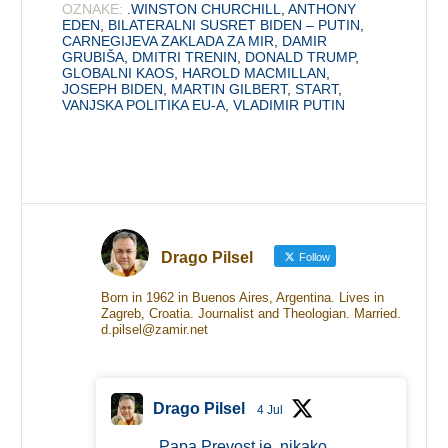
OZNAKE:
.WINSTON CHURCHILL
,
ANTHONY
EDEN
,
BILATERALNI SUSRET BIDEN – PUTIN
,
CARNEGIJEVA ZAKLADA ZA MIR
,
DAMIR
GRUBIŠA
,
DMITRI TRENIN
,
DONALD TRUMP
,
GLOBALNI KAOS
,
HAROLD MACMILLAN
,
JOSEPH BIDEN
,
MARTIN GILBERT
,
START
,
VANJSKA POLITIKA EU-A
,
VLADIMIR PUTIN
Drago Pilsel
Follow
Born in 1962 in Buenos Aires, Argentina. Lives in
Zagreb, Croatia. Journalist and Theologian. Married.
d.pilsel@zamir.net
Drago Pilsel
4 Jul
Papa Prevost je, nikako