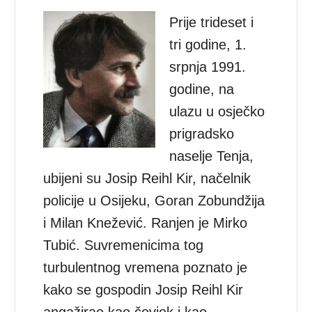
Prije trideset i
tri godine, 1.
srpnja 1991.
godine, na
ulazu u osječko
prigradsko
naselje Tenja,
ubijeni su Josip Reihl Kir, načelnik
policije u Osijeku, Goran Zobundžija
i Milan Knežević. Ranjen je Mirko
Tubić. Suvremenicima tog
turbulentnog vremena poznato je
kako se gospodin Josip Reihl Kir
angažirao kao čovjek i kao