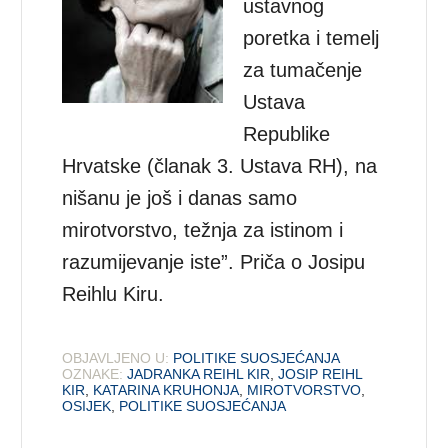
ustavnog
poretka i temelj
za tumačenje
Ustava
Republike
Hrvatske (članak 3. Ustava RH), na
nišanu je još i danas samo
mirotvorstvo, težnja za istinom i
razumijevanje iste”. Priča o Josipu
Reihlu Kiru.
OBJAVLJENO U:
POLITIKE SUOSJEĆANJA
OZNAKE:
JADRANKA REIHL KIR
,
JOSIP REIHL
KIR
,
KATARINA KRUHONJA
,
MIROTVORSTVO
,
OSIJEK
,
POLITIKE SUOSJEĆANJA