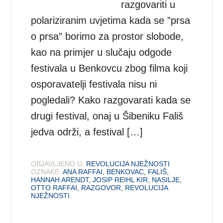
razgovariti u
polariziranim uvjetima kada se ”prsa
o prsa” borimo za prostor slobode,
kao na primjer u slučaju odgode
festivala u Benkovcu zbog filma koji
osporavatelji festivala nisu ni
pogledali? Kako razgovarati kada se
drugi festival, onaj u Šibeniku Fališ
jedva održi, a festival […]
OBJAVLJENO U:
REVOLUCIJA NJEŽNOSTI
OZNAKE:
ANA RAFFAI
,
BENKOVAC
,
FALIŠ
,
HANNAH ARENDT
,
JOSIP REIHL KIR
,
NASILJE
,
OTTO RAFFAI
,
RAZGOVOR
,
REVOLUCIJA
NJEŽNOSTI