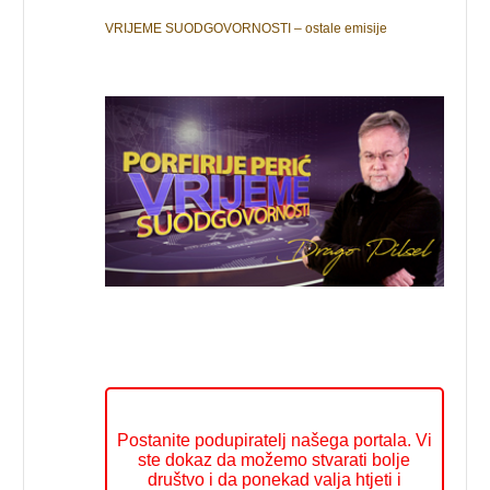
VRIJEME SUODGOVORNOSTI – ostale emisije
Postanite podupiratelj našega portala. Vi
ste dokaz da možemo stvarati bolje
društvo i da ponekad valja htjeti i