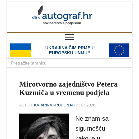
autograf.hr
novinarstvo s potpisom
UKRAJINA ČIM PRIJE U
EUROPSKU UNIJU!!
Mirotvorno zajedništvo Petera
Kuzmiča u vremenu podjela
AUTOR:
KATARINA KRUHONJA
/ 23.06.2026.
Ne znam sa
sigurnošću
kako je u