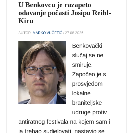
U Benkovcu je razapeto
odavanje počasti Josipu Reihl-
Kiru
AUTOR:
MARKO VUČETIĆ
/ 27.08.2025.
Benkovački
slučaj se ne
smiruje.
Započeo je s
prosvjedom
lokalne
braniteljske
udruge protiv
antiratnog festivala na kojem sam i
ja trebao sudjelovati, nastavio se