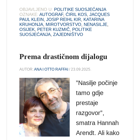
OBJAVLJENO U:
POLITIKE SUOSJEĆANJA
OZNAKE:
AUTOGRAF
,
ĆIRIL KOS
,
JACQUES
PAUL KLEIN
,
JOSIP REIHL KIR
,
KATARINA
KRUHONJA
,
MIROTVORSTVO
,
NENASILJE
,
OSIJEK
,
PETER KUZMIČ
,
POLITIKE
SUOSJEĆANJA
,
ZAJEDNIŠTVO
Prema drastičnom dijalogu
AUTOR:
ANA I OTTO RAFFAI
/ 23.09.2025.
”Nasilje počinje
tamo gdje
prestaje
razgovor”,
smatra Hannah
Arendt. Ali kako