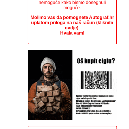
nemoguće kako bismo dosegnuli
moguće.
Molimo vas da pomognete Autograf.hr
uplatom priloga na naš račun (kliknite
ovdje).
Hvala vam!