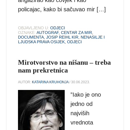
policajac, kako bi sačuvao mir […]
OBJAVLJENO U:
ODJECI
OZNAKE:
AUTOGRAF
,
CENTAR ZA MIR
,
DOCUMENTA
,
JOSIP REIHL KIR
,
NENASILJE I
LJUDSKA PRAVA OSIJEK
,
ODJECI
Mirotvorstvo na nišanu – treba
nam prekretnica
AUTOR:
KATARINA KRUHONJA
/ 30.06.2023.
”Iako je ono
jedno od
najviših
vrednota