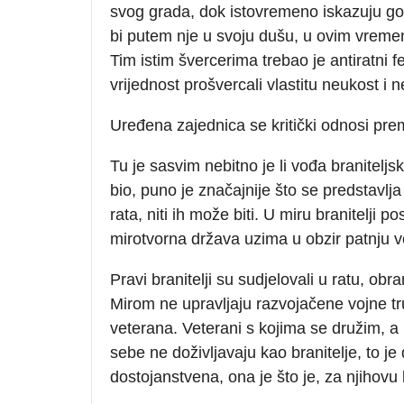
svog grada, dok istovremeno iskazuju go
bi putem nje u svoju dušu, u ovim vreme
Tim istim švercerima trebao je antiratni f
vrijednost prošvercali vlastitu neukost i
Uređena zajednica se kritički odnosi prem
Tu je sasvim nebitno je li vođa braniteljsk
bio, puno je značajnije što se predstavlj
rata, niti ih može biti. U miru branitelji p
mirotvorna država uzima u obzir patnju ve
Pravi branitelji su sudjelovali u ratu, obran
Mirom ne upravljaju razvojačene vojne tr
veterana. Veterani s kojima se družim, a 
sebe ne doživljavaju kao branitelje, to je 
dostojanstvena, ona je što je, za njihovu 