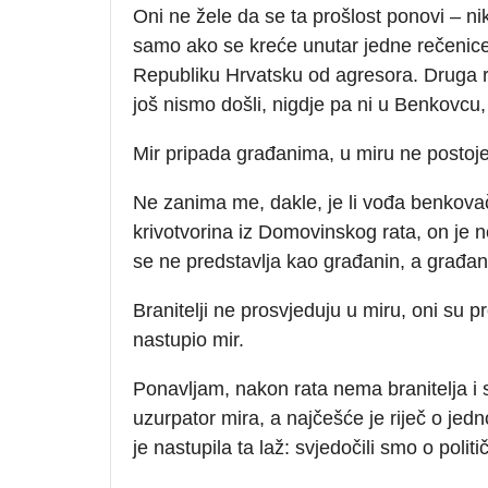
Oni ne žele da se ta prošlost ponovi – ni
samo ako se kreće unutar jedne rečenice
Republiku Hrvatsku od agresora. Druga reče
još nismo došli, nigdje pa ni u Benkovcu, 
Mir pripada građanima, u miru ne postoje a
Ne zanima me, dakle, je li vođa benkova
krivotvorina iz Domovinskog rata, on je n
se ne predstavlja kao građanin, a građan
Branitelji ne prosvjeduju u miru, oni su pr
nastupio mir.
Ponavljam, nakon rata nema branitelja i sva
uzurpator mira, a najčešće je riječ o je
je nastupila ta laž: svjedočili smo o politi