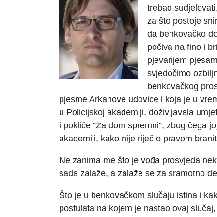
trebao sudjelovat
za što postoje sni
da benkovačko dom
počiva na fino i b
pjevanjem pjesama
svjedočimo ozbilj
benkovačkog prosvj
pjesme Arkanove udovice i koja je u vrem
u Policijskoj akademiji, doživljavala umj
i pokliče ”Za dom spremni”, zbog čega joj
akademiji, kako nije riječ o pravom brani
Ne zanima me što je vođa prosvjeda neko
sada zalaže, a zalaže se za sramotno dez
Što je u benkovačkom slučaju istina i ka
postulata na kojem je nastao ovaj slučaj, 