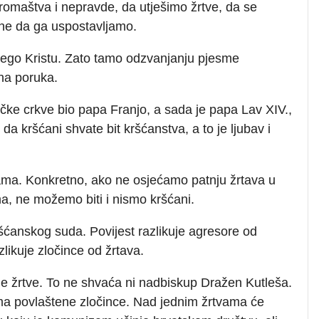
iromaštva i nepravde, da utješimo žrtve, da se
 ne da ga uspostavljamo.
nego Kristu. Zato tamo odzvanjanju pjesme
na poruka.
ičke crkve bio papa Franjo, a sada je papa Lav XIV.,
a kršćani shvate bit kršćanstva, a to je ljubav i
vama. Konkretno, ako ne osjećamo patnju žrtava u
ma, ne možemo biti i nismo kršćani.
kršćanskog suda. Povijest razlikuje agresore od
zlikuje zločince od žrtava.
ene žrtve. To ne shvaća ni nadbiskup Dražen Kutleša.
ma povlaštene zločince. Nad jednim žrtvama će