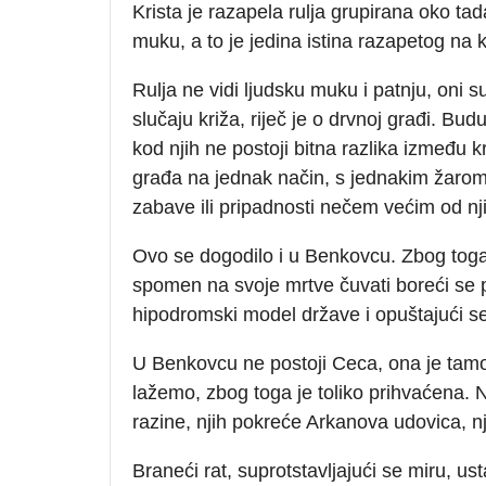
Krista je razapela rulja grupirana oko tad
muku, a to je jedina istina razapetog na k
Rulja ne vidi ljudsku muku i patnju, oni su
slučaju križa, riječ je o drvnoj građi. Bu
kod njih ne postoji bitna razlika između k
građa na jednak način, s jednakim žarom
zabave ili pripadnosti nečem većim od nji
Ovo se dogodilo i u Benkovcu. Zbog toga 
spomen na svoje mrtve čuvati boreći se pr
hipodromski model države i opuštajući s
U Benkovcu ne postoji Ceca, ona je tamo 
lažemo, zbog toga je toliko prihvaćena. 
razine, njih pokreće Arkanova udovica, nju
Braneći rat, suprotstavljajući se miru, us