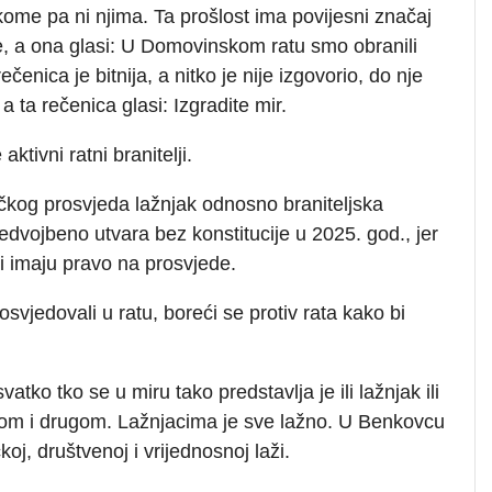
kome pa ni njima. Ta prošlost ima povijesni značaj
, a ona glasi: U Domovinskom ratu smo obranili
nica je bitnija, a nitko je nije izgovorio, do nje
a ta rečenica glasi: Izgradite mir.
ktivni ratni branitelji.
čkog prosvjeda lažnjak odnosno braniteljska
edvojbeno utvara bez konstitucije u 2025. god., jer
i imaju pravo na prosvjede.
osvjedovali u ratu, boreći se protiv rata kako bi
tko tko se u miru tako predstavlja je ili lažnjak ili
dnom i drugom. Lažnjacima je sve lažno. U Benkovcu
čkoj, društvenoj i vrijednosnoj laži.