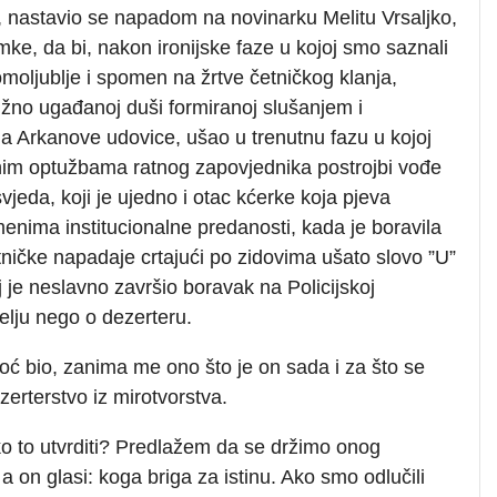
i, nastavio se napadom na novinarku Melitu Vrsaljko,
mke, da bi, nakon ironijske faze u kojoj smo saznali
oljublje i spomen na žrtve četničkog klanja,
rižno ugađanoj duši formiranoj slušanjem i
 Arkanove udovice, ušao u trenutnu fazu u kojoj
nim optužbama ratnog zapovjednika postrojbi vođe
eda, koji je ujedno i otac kćerke koja pjeva
enima institucionalne predanosti, kada je boravila
etničke napadaje crtajući po zidovima ušato slovo ”U”
 je neslavno završio boravak na Policijskoj
telju nego o dezerteru.
ć bio, zanima me ono što je on sada i za što se
erterstvo iz mirotvorstva.
ko to utvrditi? Predlažem da se držimo onog
a on glasi: koga briga za istinu. Ako smo odlučili