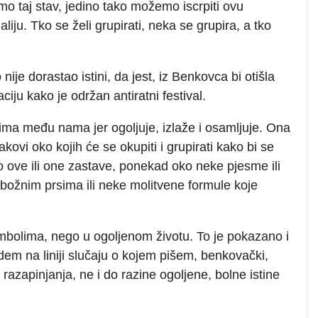
ajmo taj stav, jedino tako možemo iscrpiti ovu
iju. Tko se želi grupirati, neka se grupira, a tko
nije dorastao istini, da jest, iz Benkovca bi otišla
aciju kako je održan antiratni festival.
čima među nama jer ogoljuje, izlaže i osamljuje. Ona
akovi oko kojih će se okupiti i grupirati kako bi se
o ove ili one zastave, ponekad oko neke pjesme ili
božnim prsima ili neke molitvene formule koje
imbolima, nego u ogoljenom životu. To je pokazano i
udem na liniji slučaju o kojem pišem, benkovački,
 razapinjanja, ne i do razine ogoljene, bolne istine