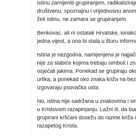
istinu zamijeniti grupiranjem, radikalizir
društvenu, spoznajnu i vrijednosnu anomal
želi istinu, ne zamara se grupiranjem.
Benkovac, ali ni ostatak Hrvatske, ionako 
jedna vijest, a ona bi stala u šturu inform
Istina je nezgodna, namijenjena je najja
nije za slabiće kojima trebaju simboli i zn
osjećali jakima. Ponekad se grupiraju ok
urlika, a ponekad oko znaka križa na bez
izgovaraju psovačka usta.
No, istina nije sadržana u znakovima i s
u Kristovom razapinjanju. Lažni ili, da b
grupirani kršćani dosežu do razine križa i
razapetog Krista.