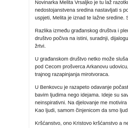
Novinarka Melita Vrsaljko je tu laž razotkr
nedostojanstvena sredina nastavljati s 
uspjeti, Melita je iznad te lažne sredine. 
Razlika između građanskog društva i ple
društvo počiva na istini, suradnji, dijalog
žrtvi.
U građanskom društvo netko može slušat
pod Cecom prošverca Arkanovu udovicu, 
trajnog razapinjanja mirotvoraca.
U Benkovcu je razapeto odavanje počasti
bavim ljudima nego idejama. Ideje su savrš
neinspirativni. Na djelovanje me motivira
Kao ljudi, samom činjenicom da smo ljudi
Kršćanstvo, ono Kristovo kršćanstvo a 