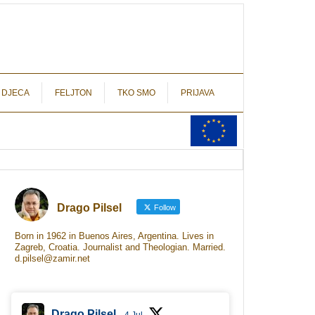
autograf.hr
novinarstvo s potpisom
 DJECA
FELJTON
TKO SMO
PRIJAVA
Drago Pilsel
Follow
Born in 1962 in Buenos Aires, Argentina. Lives in
Zagreb, Croatia. Journalist and Theologian. Married.
d.pilsel@zamir.net
Drago Pilsel