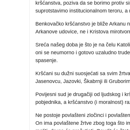
kršćanstva, poziva da se borimo protiv s
suprotstavimo institucionalnom teroru, a
Benkovačko kršćanstvo je bliže Arkanu 
Arkanove udovice, ne i Kristova mirotvor
Sreća našeg doba je što je na čelu Katol
oni se neumorno i gotovo uzaludno trude d
spasenje.
Kršćani su dužni suosjećati sa svim žrt
Jasenovcu, Jazovki, Škabrnji ili Grubori
Povijesni sud je drugačiji od ljudskog i 
pobjednika, a kršćanstvo (i moralnost) ra
Ne postoje povlašteni zločinci i povlašt
On ima povlaštene žrtve zbog toga što i