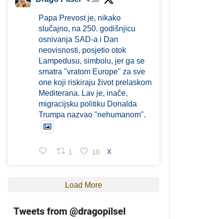
4 Jul
Papa Prevost je, nikako
slučajno, na 250. godišnjicu
osnivanja SAD-a i Dan
neovisnosti, posjetio otok
Lampedusu, simbolu, jer ga se
smatra "vratom Europe" za sve
one koji riskiraju život prelaskom
Mediterana. Lav je, inače,
migracijsku politiku Donalda
Trumpa nazvao "nehumanom".
1
10
X
Load More