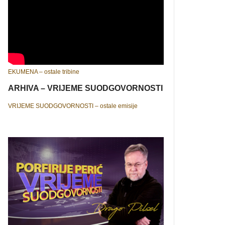
EKUMENA – ostale tribine
ARHIVA – VRIJEME SUODGOVORNOSTI
VRIJEME SUODGOVORNOSTI – ostale emisije