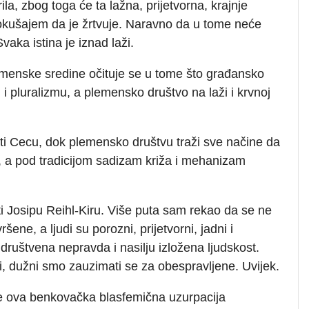
ila, zbog toga će ta lažna, prijetvorna, krajnje
pokušajem da je žrtvuje. Naravno da u tome neće
Svaka istina je iznad laži.
menske sredine očituje se u tome što građansko
u i pluralizmu, a plemensko društvo na laži i krvnoj
i Cecu, dok plemensko društvu traži sve načine da
a pod tradicijom sadizam križa i mehanizam
 Josipu Reihl-Kiru. Više puta sam rekao da se ne
ene, a ljudi su porozni, prijetvorni, jadni i
 društvena nepravda i nasilju izložena ljudskost.
, dužni smo zauzimati se za obespravljene. Uvijek.
ne ova benkovačka blasfemična uzurpacija