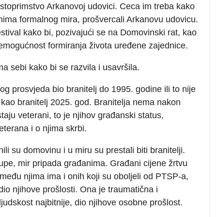
stoprimstvo Arkanovoj udovici. Ceca im treba kako
nima formalnog mira, prošvercali Arkanovu udovicu.
estival kako bi, pozivajući se na Domovinski rat, kao
 nemogućnost formiranja života uređene zajednice.
a sebi kako bi se razvila i usavršila.
og prosvjeda bio branitelj do 1995. godine ili to nije
a kao branitelj 2025. god. Branitelja nema nakon
ostaju veterani, to je njihov građanski status,
terana i o njima skrbi.
ili su domovinu i u miru su prestali biti branitelji.
upe, mir pripada građanima. Građani cijene žrtvu
među njima ima i onih koji su oboljeli od PTSP-a,
dio njihove prošlosti. Ona je traumatična i
ljudskost najbitnije, dio njihove osobne prošlost.