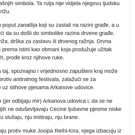
ašnjih simbola. Ta rulja nije vidjela njegovu ljudsku
rižu.
 poput zanatlija koji su zastali na razini građe, a u
dući da su došli do simbolike razina drvene građe,
riža, drška za zastavu ili drvenog ražnja. Drvna
 prema istini kao obmani koja produžuje užitak
h, prođe kroz njihove ruke.
taj, spoznajno i vrijednosno zapušteni kraj može
otiv antiratnog festivala, zalažući se za
e uz stihove pjesama Arkanove udovice.
(jer odbijaju mir) Arkanova udovica i, da se ne
Njih ne oduševljavaju Cecine ljubavne pjesme niske
 slušaju, nju imitiraju, nju brane.
taju protiv muke Josipa Reihl-Kira, njega izbacuju iz