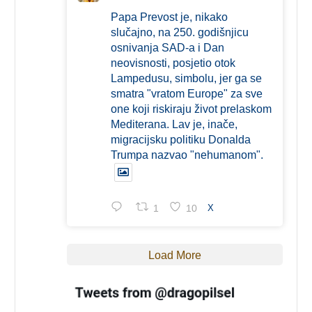
Papa Prevost je, nikako
slučajno, na 250. godišnjicu
osnivanja SAD-a i Dan
neovisnosti, posjetio otok
Lampedusu, simbolu, jer ga se
smatra "vratom Europe" za sve
one koji riskiraju život prelaskom
Mediterana. Lav je, inače,
migracijsku politiku Donalda
Trumpa nazvao "nehumanom".
1
10
X
Load More