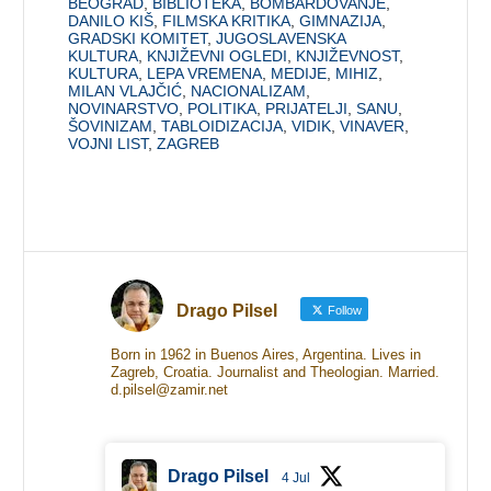
BEOGRAD
,
BIBLIOTEKA
,
BOMBARDOVANJE
,
DANILO KIŠ
,
FILMSKA KRITIKA
,
GIMNAZIJA
,
GRADSKI KOMITET
,
JUGOSLAVENSKA
KULTURA
,
KNJIŽEVNI OGLEDI
,
KNJIŽEVNOST
,
KULTURA
,
LEPA VREMENA
,
MEDIJE
,
MIHIZ
,
MILAN VLAJČIĆ
,
NACIONALIZAM
,
NOVINARSTVO
,
POLITIKA
,
PRIJATELJI
,
SANU
,
ŠOVINIZAM
,
TABLOIDIZACIJA
,
VIDIK
,
VINAVER
,
VOJNI LIST
,
ZAGREB
Drago Pilsel
Follow
Born in 1962 in Buenos Aires, Argentina. Lives in
Zagreb, Croatia. Journalist and Theologian. Married.
d.pilsel@zamir.net
Drago Pilsel
4 Jul