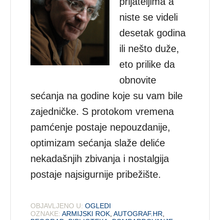
prijateljima a
niste se videli
desetak godina
ili nešto duže,
eto prilike da
obnovite
sećanja na godine koje su vam bile
zajedničke. S protokom vremena
pamćenje postaje nepouzdanije,
optimizam sećanja slaže deliće
nekadašnjih zbivanja i nostalgija
postaje najsigurnije pribežište.
OBJAVLJENO U:
OGLEDI
OZNAKE:
ARMIJSKI ROK
,
AUTOGRAF.HR
,