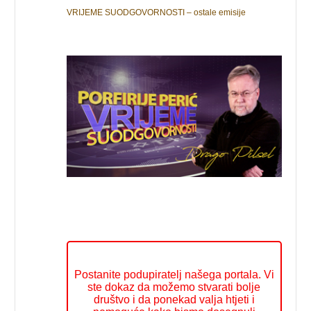
VRIJEME SUODGOVORNOSTI – ostale emisije
Postanite podupiratelj našega portala. Vi
ste dokaz da možemo stvarati bolje
društvo i da ponekad valja htjeti i