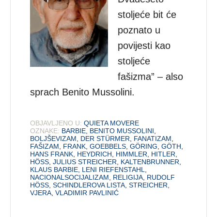
stoljeće bit će
poznato u
povijesti kao
stoljeće
fašizma” – also
sprach Benito Mussolini.
OBJAVLJENO U:
QUIETA MOVERE
OZNAKE:
BARBIE
,
BENITO MUSSOLINI
,
BOLJŠEVIZAM
,
DER STÜRMER
,
FANATIZAM
,
FAŠIZAM
,
FRANK
,
GOEBBELS
,
GÖRING
,
GÖTH
,
HANS FRANK
,
HEYDRICH
,
HIMMLER
,
HITLER
,
HÖSS
,
JULIUS STREICHER
,
KALTENBRUNNER
,
KLAUS BARBIE
,
LENI RIEFENSTAHL
,
NACIONALSOCIJALIZAM
,
RELIGIJA
,
RUDOLF
HÖSS
,
SCHINDLEROVA LISTA
,
STREICHER
,
VJERA
,
VLADIMIR PAVLINIĆ