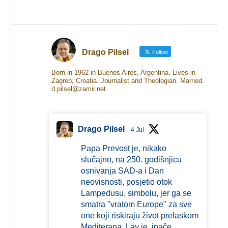
Drago Pilsel
Follow
Born in 1962 in Buenos Aires, Argentina. Lives in
Zagreb, Croatia. Journalist and Theologian. Married.
d.pilsel@zamir.net
Drago Pilsel
4 Jul
Papa Prevost je, nikako
slučajno, na 250. godišnjicu
osnivanja SAD-a i Dan
neovisnosti, posjetio otok
Lampedusu, simbolu, jer ga se
smatra "vratom Europe" za sve
one koji riskiraju život prelaskom
Mediterana. Lav je, inače,