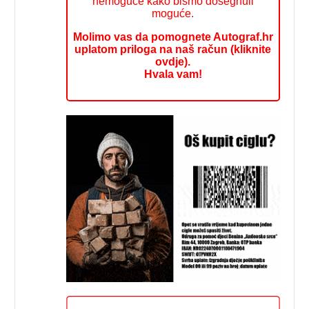
nemoguće kako bismo dosegnuli
moguće.
Molimo vas da pomognete Autograf.hr
uplatom priloga na naš račun (kliknite
ovdje).
Hvala vam!