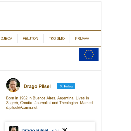
autograf.hr
novinarstvo s potpisom
 DJECA
FELJTON
TKO SMO
PRIJAVA
Drago Pilsel
Follow
Born in 1962 in Buenos Aires, Argentina. Lives in
Zagreb, Croatia. Journalist and Theologian. Married.
d.pilsel@zamir.net
Drago Pilsel