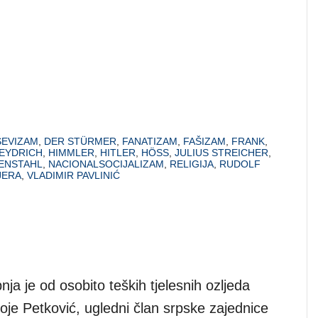
ŠEVIZAM
,
DER STÜRMER
,
FANATIZAM
,
FAŠIZAM
,
FRANK
,
EYDRICH
,
HIMMLER
,
HITLER
,
HÖSS
,
JULIUS STREICHER
,
FENSTAHL
,
NACIONALSOCIJALIZAM
,
RELIGIJA
,
RUDOLF
JERA
,
VLADIMIR PAVLINIĆ
pnja je od osobito teških tjelesnih ozljeda
je Petković, ugledni član srpske zajednice