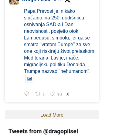
4 Jul
Papa Prevost je, nikako
slučajno, na 250. godišnjicu
osnivanja SAD-a i Dan
neovisnosti, posjetio otok
Lampedusu, simbolu, jer ga se
smatra "vratom Europe" za sve
one koji riskiraju život prelaskom
Mediterana. Lav je, inače,
migracijsku politiku Donalda
Trumpa nazvao "nehumanom".
1
10
X
Load More