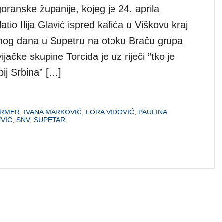
oranske županije, kojeg je 24. aprila
atio Ilija Glavić ispred kafića u Viškovu kraj
nog dana u Supetru na otoku Braču grupa
ijačke skupine Torcida je uz riječi ”tko je
bij Srbina” […]
ÜRMER
,
IVANA MARKOVIĆ
,
LORA VIDOVIĆ
,
PAULINA
EVIĆ
,
SNV
,
SUPETAR