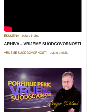
EKUMENA – ostale tribine
ARHIVA – VRIJEME SUODGOVORNOSTI
VRIJEME SUODGOVORNOSTI – ostale emisije