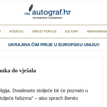
I
INTERVJU
ORBI ET POPULIS
KULTURA
ABRAHAMOVA
UKRAJINA ČIM PRIJE U EUROPSKU UNIJU!!
auka do vješala
ligija. Dvadeseto stoljeće bit će poznato u
stoljeće fašizma” – also sprach Benito