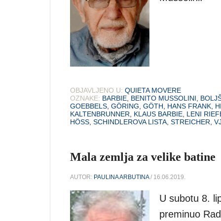
OBJAVLJENO U:
QUIETA MOVERE
OZNAKE:
BARBIE
,
BENITO MUSSOLINI
,
BOLJ
GOEBBELS
,
GÖRING
,
GÖTH
,
HANS FRANK
,
H
KALTENBRUNNER
,
KLAUS BARBIE
,
LENI RIE
HÖSS
,
SCHINDLEROVA LISTA
,
STREICHER
,
V
Mala zemlja za velike batine
AUTOR:
PAULINA ARBUTINA
/ 16.06.2019.
U subotu 8. li
preminuo Rado