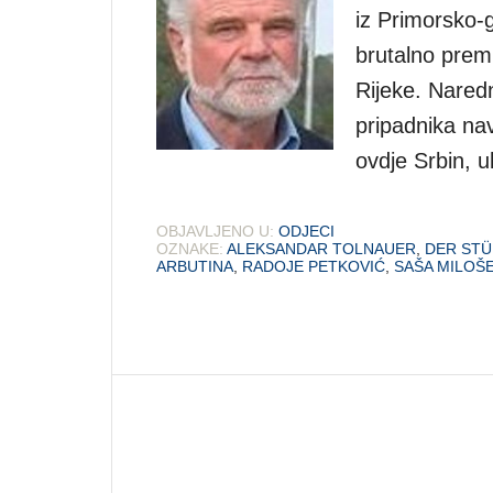
iz Primorsko-g
brutalno preml
Rijeke. Nared
pripadnika nav
ovdje Srbin, u
OBJAVLJENO U:
ODJECI
OZNAKE:
ALEKSANDAR TOLNAUER
,
DER ST
ARBUTINA
,
RADOJE PETKOVIĆ
,
SAŠA MILOŠ