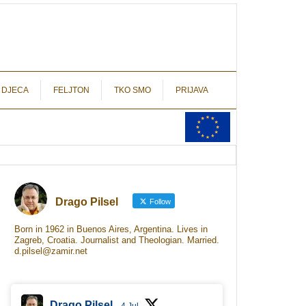
autograf.hr
novinarstvo s potpisom
 DJECA
FELJTON
TKO SMO
PRIJAVA
Drago Pilsel
Follow
Born in 1962 in Buenos Aires, Argentina. Lives in
Zagreb, Croatia. Journalist and Theologian. Married.
d.pilsel@zamir.net
Drago Pilsel