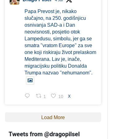
4 Jul
Papa Prevost je, nikako
slučajno, na 250. godišnjicu
osnivanja SAD-a i Dan
neovisnosti, posjetio otok
Lampedusu, simbolu, jer ga se
smatra "vratom Europe" za sve
one koji riskiraju život prelaskom
Mediterana. Lav je, inače,
migracijsku politiku Donalda
Trumpa nazvao "nehumanom".
1
10
X
Load More