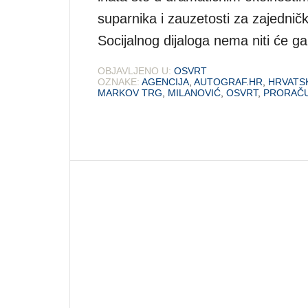
suparnika i zauzetosti za zajedni
Socijalnog dijaloga nema niti će g
OBJAVLJENO U:
OSVRT
OZNAKE:
AGENCIJA
,
AUTOGRAF.HR
,
HRVATS
MARKOV TRG
,
MILANOVIĆ
,
OSVRT
,
PRORAČ