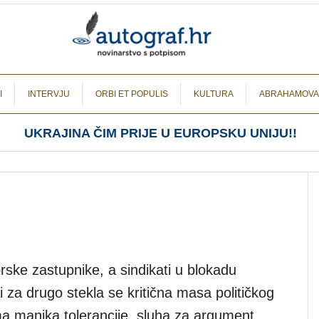
I
INTERVJU
ORBI ET POPULIS
KULTURA
ABRAHAMOVA
UKRAJINA ČIM PRIJE U EUROPSKU UNIJU!!
ske zastupnike, a sindikati u blokadu
i za drugo stekla se kritična masa političkog
ma manjka tolerancije, sluha za argument