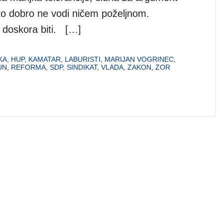
čko dobro ne vodi ničem poželjnom.
a doskora biti. […]
KA
,
HUP
,
KAMATAR
,
LABURISTI
,
MARIJAN VOGRINEC
,
UN
,
REFORMA
,
SDP
,
SINDIKAT
,
VLADA
,
ZAKON
,
ZOR