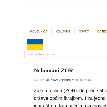
NASLOVNICA
KOLUMNE
OSVRT
ODJEC
Nehumani ZOR
AUTOR:
MARIJAN VOGRINEC
/ 05.02.2014.
Zakon o radu (ZOR) ide pred sabor
države općim štrajkom. I za jedno 
inata što u dramatičnim okolnosti