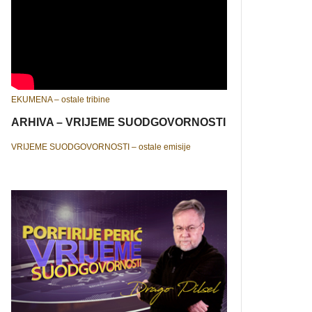
EKUMENA – ostale tribine
ARHIVA – VRIJEME SUODGOVORNOSTI
VRIJEME SUODGOVORNOSTI – ostale emisije